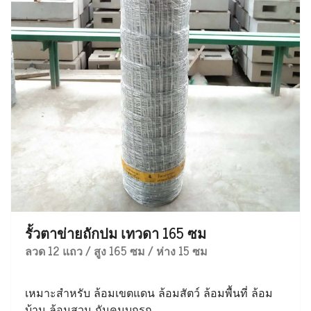
รั้วตาข่ายถักปม เทวดา 165 ซม
ลวด 12 แถว / สูง 165 ซม / ห่าง 15 ซม
เหมาะสำหรับ ล้อมเขตแดน ล้อมสัตว์ ล้อมพื้นที่ ล้อม
บ้าน ล้อมสวน กันคนบุกรุก