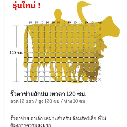
รั้วตาข่ายถักปม เทวดา 120 ซม.
ลวด 12 แถว / สูง 120 ซม / ห่าง 10 ซม
รั้วตาข่าย ตาเล็ก เหมาะสำหรับ ล้อมสัตว์เล็ก ที่ไม่
ต้องการความสูงมาก