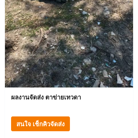
ผลงานจัดส่ง ตาข่ายเทวดา
สนใจ เช็กคิวจัดส่ง