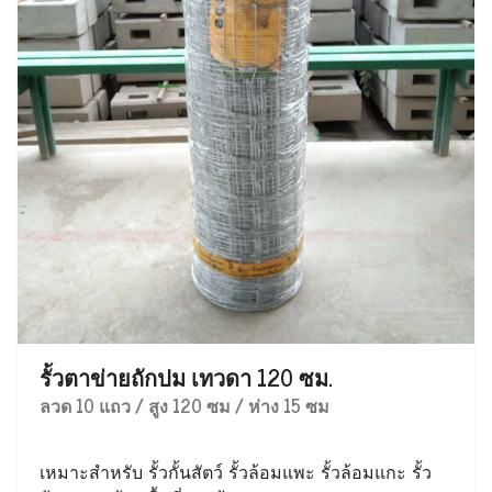
รั้วตาข่ายถักปม เทวดา 120 ซม.
ลวด 10 แถว / สูง 120 ซม / ห่าง 15 ซม
เหมาะสำหรับ รั้วกั้นสัตว์ รั้วล้อมแพะ รั้วล้อมแกะ รั้ว