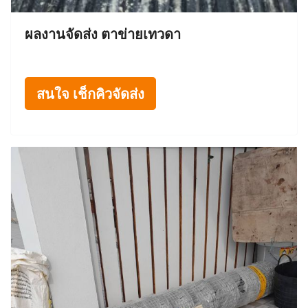
ผลงานจัดส่ง ตาข่ายเทวดา
สนใจ เช็กคิวจัดส่ง