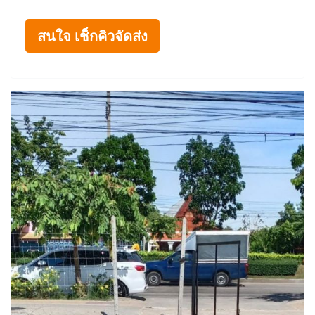
สนใจ เช็กคิวจัดส่ง