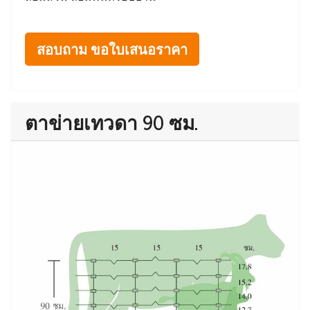
สอบถาม ขอใบเสนอราคา
ตาข่ายเทวดา 90 ซม.