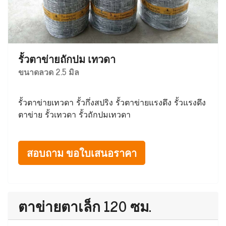
รั้วตาข่ายถักปม เทวดา
ขนาดลวด 2.5 มิล
รั้วตาข่ายเทวดา รั้วกึ่งสปริง รั้วตาข่ายแรงดึง รั้วแรงดึง
ตาข่าย รั้วเทวดา รั้วถักปมเทวดา
สอบถาม ขอใบเสนอราคา
ตาข่ายตาเล็ก 120 ซม.