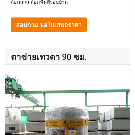
ล้อมสวน ล้อมพื้นที่รอบบ้าน
สอบถาม ขอใบเสนอราคา
ตาข่ายเทวดา 90 ซม.