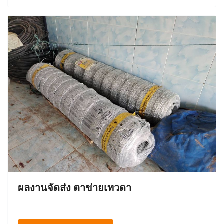
ผลงานจัดส่ง ตาข่ายเทวดา