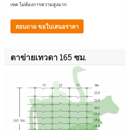
เขต ไม่ต้องการความสูงมาก
สอบถาม ขอใบเสนอราคา
ตาข่ายเทวดา 165 ซม.