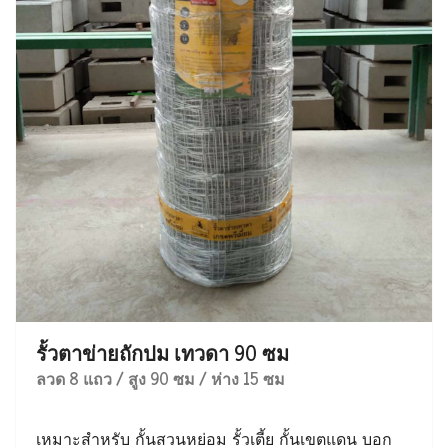
รั้วตาข่ายถักปม เทวดา 90 ซม
ลวด 8 แถว / สูง 90 ซม / ห่าง 15 ซม
เหมาะสำหรับ กั้นสวนหย่อม รั้วเตี้ย กั้นเขตแดน บอก