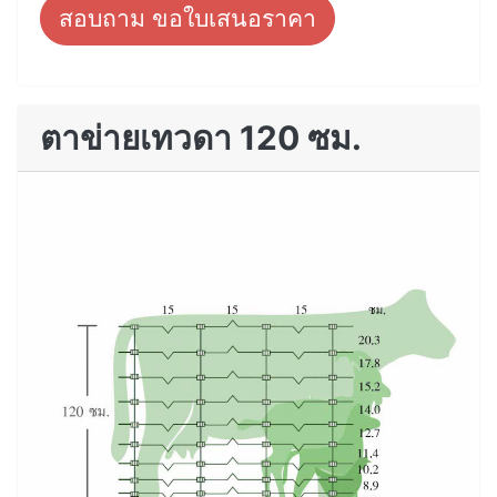
สอบถาม ขอใบเสนอราคา
ตาข่ายเทวดา 120 ซม.