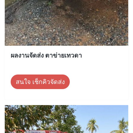
ผลงานจัดส่ง ตาข่ายเทวดา
สนใจ เช็กคิวจัดส่ง