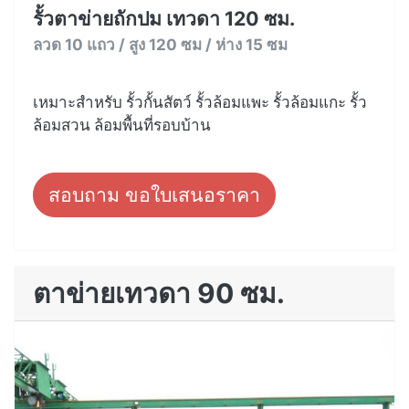
รั้วตาข่ายถักปม เทวดา 120 ซม.
ลวด 10 แถว / สูง 120 ซม / ห่าง 15 ซม
เหมาะสำหรับ รั้วกั้นสัตว์ รั้วล้อมแพะ รั้วล้อมแกะ รั้ว
ล้อมสวน ล้อมพื้นที่รอบบ้าน
สอบถาม ขอใบเสนอราคา
ตาข่ายเทวดา 90 ซม.