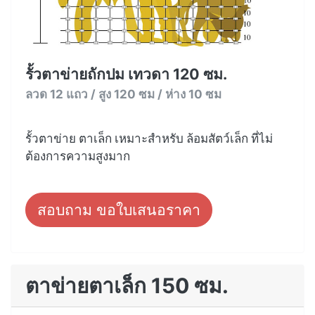
รั้วตาข่ายถักปม เทวดา 120 ซม.
ลวด 12 แถว / สูง 120 ซม / ห่าง 10 ซม
รั้วตาข่าย ตาเล็ก เหมาะสำหรับ ล้อมสัตว์เล็ก ที่ไม่
ต้องการความสูงมาก
สอบถาม ขอใบเสนอราคา
ตาข่ายตาเล็ก 150 ซม.