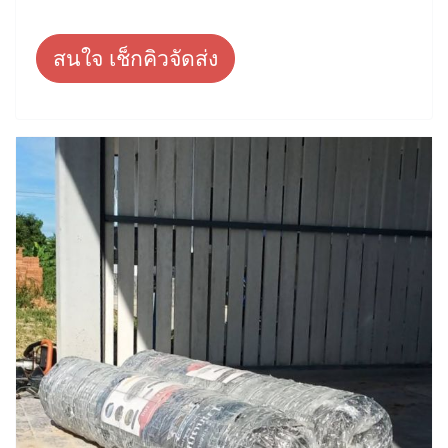
สนใจ เช็กคิวจัดส่ง