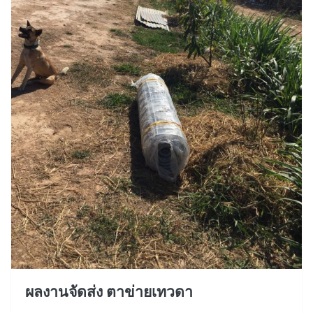
ผลงานจัดส่ง ตาข่ายเทวดา