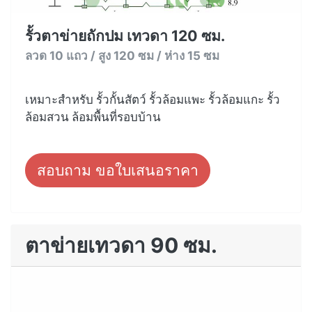
รั้วตาข่ายถักปม เทวดา 120 ซม.
ลวด 10 แถว / สูง 120 ซม / ห่าง 15 ซม
เหมาะสำหรับ รั้วกั้นสัตว์ รั้วล้อมแพะ รั้วล้อมแกะ รั้ว
ล้อมสวน ล้อมพื้นที่รอบบ้าน
สอบถาม ขอใบเสนอราคา
ตาข่ายเทวดา 90 ซม.