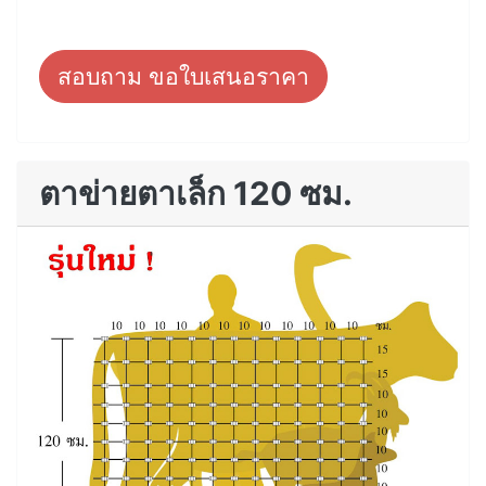
สอบถาม ขอใบเสนอราคา
ตาข่ายตาเล็ก 120 ซม.