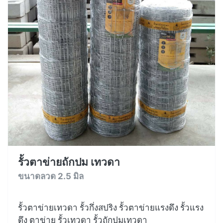
รั้วตาข่ายถักปม เทวดา
ขนาดลวด 2.5 มิล
รั้วตาข่ายเทวดา รั้วกึ่งสปริง รั้วตาข่ายแรงดึง รั้วแรง
ดึง ตาข่าย รั้วเทวดา รั้วถักปมเทวดา