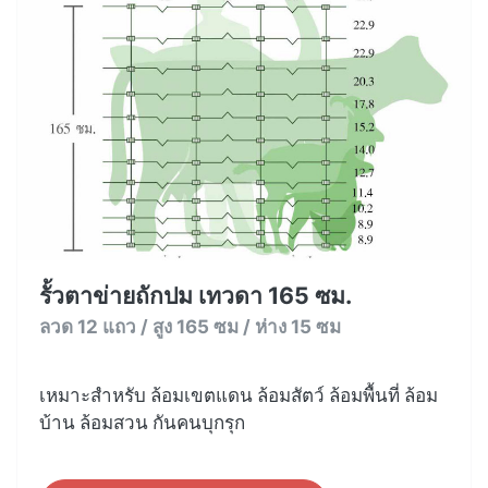
รั้วตาข่ายถักปม เทวดา 165 ซม.
ลวด 12 แถว / สูง 165 ซม / ห่าง 15 ซม
เหมาะสำหรับ ล้อมเขตแดน ล้อมสัตว์ ล้อมพื้นที่ ล้อม
บ้าน ล้อมสวน กันคนบุกรุก