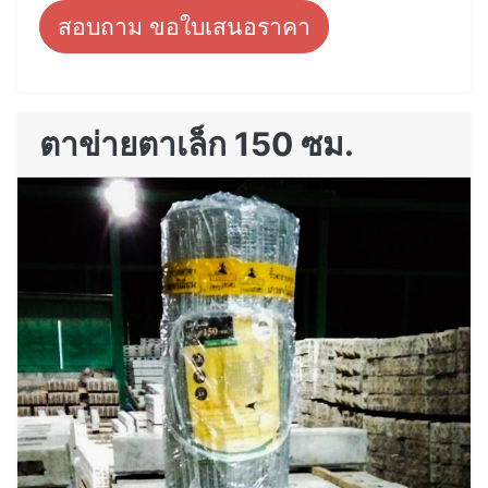
สอบถาม ขอใบเสนอราคา
ตาข่ายตาเล็ก 150 ซม.