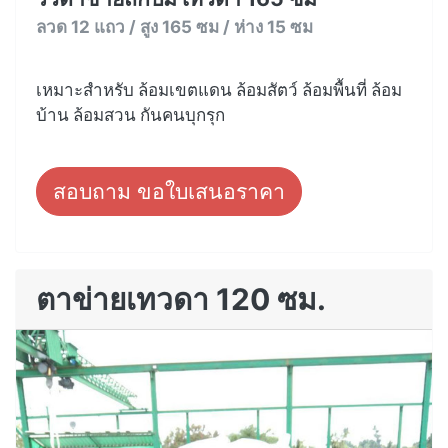
ลวด 12 แถว / สูง 165 ซม / ห่าง 15 ซม
เหมาะสำหรับ ล้อมเขตแดน ล้อมสัตว์ ล้อมพื้นที่ ล้อม
บ้าน ล้อมสวน กันคนบุกรุก
สอบถาม ขอใบเสนอราคา
ตาข่ายเทวดา 120 ซม.