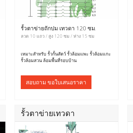
รั้วตาข่ายถักปม เทวดา 120 ซม.
ลวด 10 แถว / สูง 120 ซม / ห่าง 15 ซม
เหมาะสำหรับ รั้วกั้นสัตว์ รั้วล้อมแพะ รั้วล้อมแกะ
รั้วล้อมสวน ล้อมพื้นที่รอบบ้าน
สอบถาม ขอใบเสนอราคา
รั้วตาข่ายเทวดา