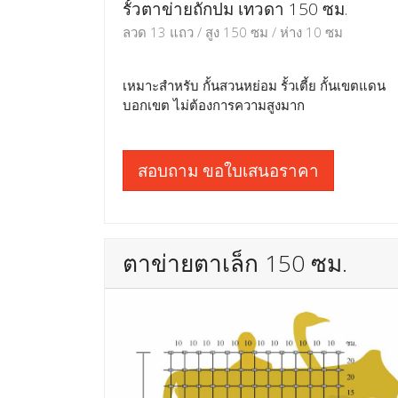
รั้วตาข่ายถักปม เทวดา 150 ซม.
ลวด 13 แถว / สูง 150 ซม / ห่าง 10 ซม
เหมาะสำหรับ กั้นสวนหย่อม รั้วเตี้ย กั้นเขตแดน
บอกเขต ไม่ต้องการความสูงมาก
สอบถาม ขอใบเสนอราคา
ตาข่ายตาเล็ก 150 ซม.