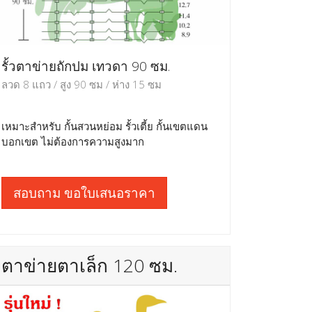
รั้วตาข่ายถักปม เทวดา 90 ซม.
ลวด 8 แถว / สูง 90 ซม / ห่าง 15 ซม
เหมาะสำหรับ กั้นสวนหย่อม รั้วเตี้ย กั้นเขตแดน
บอกเขต ไม่ต้องการความสูงมาก
สอบถาม ขอใบเสนอราคา
ตาข่ายตาเล็ก 120 ซม.