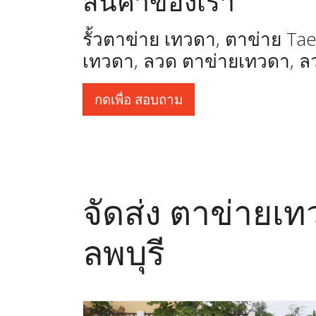
สินค้าของเรา
รั้วตาข่าย เทวดา, ตาข่าย Ta
เทวดา, ลวด ตาข่ายเทวดา, 
กดเพื่อ สอบถาม
จัดส่ง ตาข่ายเท
ลพบุรี