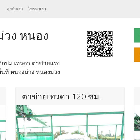
คุยกับเรา
โทรหาเรา
่วง หนอง
ถักปม เทวดา ตาข่ายแรง
้นที่ หนองม่วง หนองม่วง
ตาข่ายเทวดา 120 ซม.