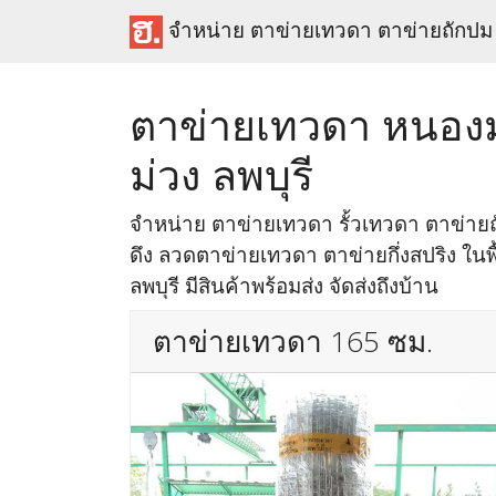
จำหน่าย ตาข่ายเทวดา ตาข่ายถักปม
ตาข่ายเทวดา หนองม
ม่วง ลพบุรี
จำหน่าย ตาข่ายเทวดา รั้วเทวดา ตาข่าย
ดึง ลวดตาข่ายเทวดา ตาข่ายกึ่งสปริง ในพื
ลพบุรี มีสินค้าพร้อมส่ง จัดส่งถึงบ้าน
ตาข่ายเทวดา 165 ซม.