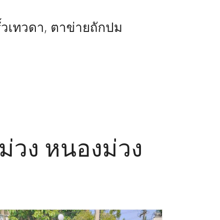
ั้วเทวดา, ตาข่ายถักปม
งม่วง หนองม่วง