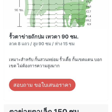
รั้วตาข่ายถักปม เทวดา 90 ซม.
ลวด 8 แถว / สูง 90 ซม / ห่าง 15 ซม
เหมาะสำหรับ กั้นสวนหย่อม รั้วเตี้ย กั้นเขตแดน บอก
เขต ไม่ต้องการความสูงมาก
สอบถาม ขอใบเสนอราคา
ตาข่ายตาเล็ก 150 ซม.