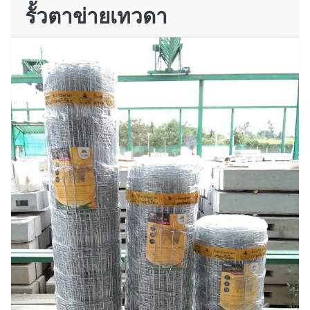
รั้วตาข่ายเทวดา