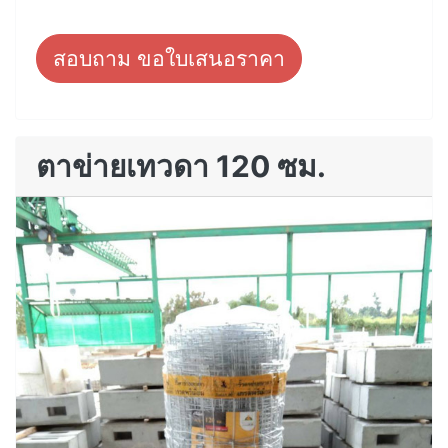
สอบถาม ขอใบเสนอราคา
ตาข่ายเทวดา 120 ซม.