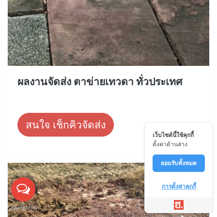
ผลงานจัดส่ง ตาข่ายเทวดา ทั่วประเทศ
สนใจ เช็กคิวจัดส่ง
เว็บไซต์นี้ใช้คุกกี้
ตั้งค่าด้านล่าง
ยอมรับทั้งหมด
การตั้งค่าคุกกี้