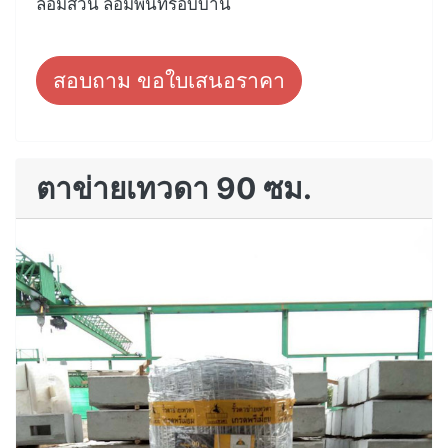
ล้อมสวน ล้อมพื้นที่รอบบ้าน
สอบถาม ขอใบเสนอราคา
ตาข่ายเทวดา 90 ซม.