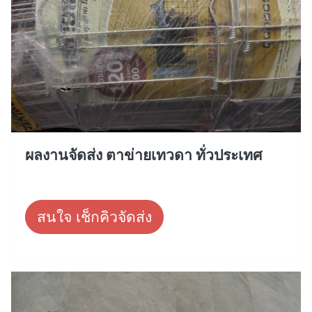
ผลงานจัดส่ง ตาข่ายเทวดา ทั่วประเทศ
สนใจ เช็กคิวจัดส่ง