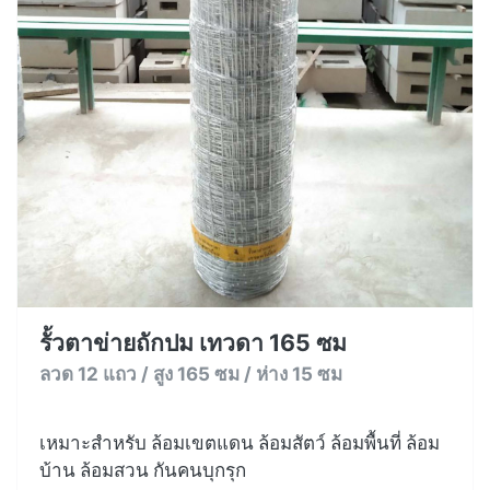
รั้วตาข่ายถักปม เทวดา 165 ซม
ลวด 12 แถว / สูง 165 ซม / ห่าง 15 ซม
เหมาะสำหรับ ล้อมเขตแดน ล้อมสัตว์ ล้อมพื้นที่ ล้อม
บ้าน ล้อมสวน กันคนบุกรุก