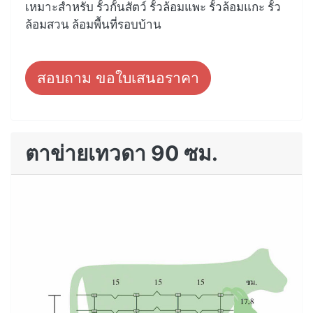
เหมาะสำหรับ รั้วกั้นสัตว์ รั้วล้อมแพะ รั้วล้อมแกะ รั้ว
ล้อมสวน ล้อมพื้นที่รอบบ้าน
สอบถาม ขอใบเสนอราคา
ตาข่ายเทวดา 90 ซม.