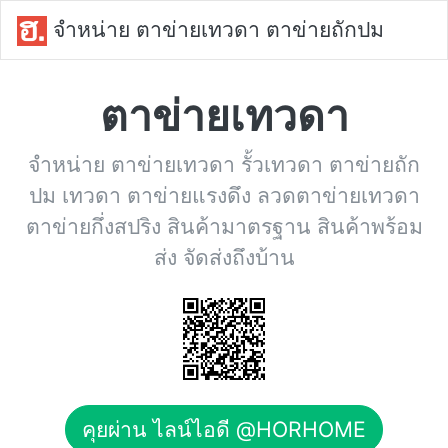
จำหน่าย ตาข่ายเทวดา ตาข่ายถักปม
ตาข่ายเทวดา
จำหน่าย ตาข่ายเทวดา รั้วเทวดา ตาข่ายถัก
ปม เทวดา ตาข่ายแรงดึง ลวดตาข่ายเทวดา
ตาข่ายกึ่งสปริง สินค้ามาตรฐาน สินค้าพร้อม
ส่ง จัดส่งถึงบ้าน
คุยผ่าน ไลน์ไอดี @HORHOME