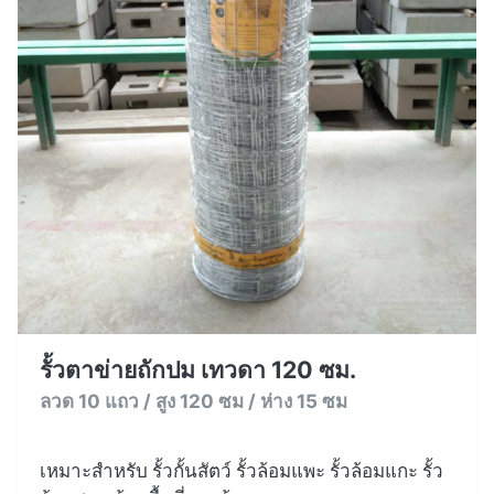
รั้วตาข่ายถักปม เทวดา 120 ซม.
ลวด 10 แถว / สูง 120 ซม / ห่าง 15 ซม
เหมาะสำหรับ รั้วกั้นสัตว์ รั้วล้อมแพะ รั้วล้อมแกะ รั้ว