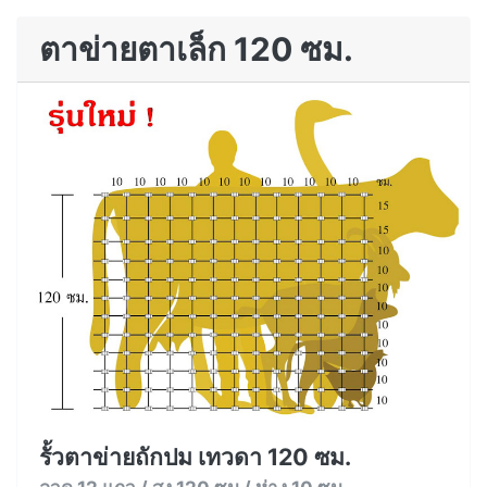
ตาข่ายตาเล็ก 120 ซม.
รั้วตาข่ายถักปม เทวดา 120 ซม.