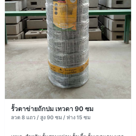
รั้วตาข่ายถักปม เทวดา 90 ซม
ลวด 8 แถว / สูง 90 ซม / ห่าง 15 ซม