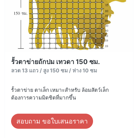
รั้วตาข่ายถักปม เทวดา 150 ซม.
ลวด 13 แถว / สูง 150 ซม / ห่าง 10 ซม
รั้วตาข่าย ตาเล็ก เหมาะสำหรับ ล้อมสัตว์เล็ก
ต้องการความมิดชิดที่มากขึ้น
สอบถาม ขอใบเสนอราคา