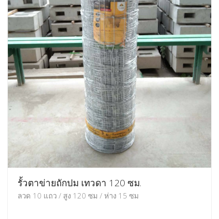
รั้วตาข่ายถักปม เทวดา 120 ซม.
ลวด 10 แถว / สูง 120 ซม / ห่าง 15 ซม