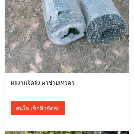
ผลงานจัดส่ง ตาข่ายเทวดา
สนใจ เช็กคิวจัดส่ง