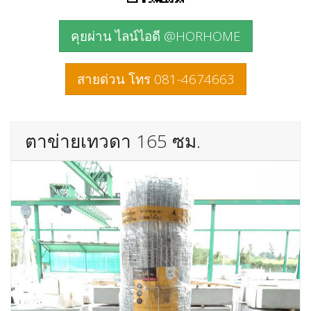
คุยผ่าน ไลน์ไอดี @HORHOME
สายด่วน โทร 081-4674663
ตาข่ายเทวดา 165 ซม.