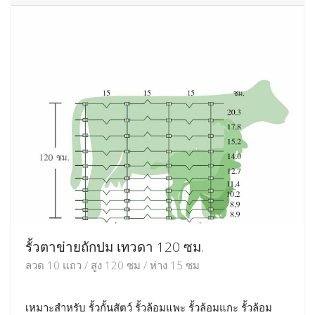
รั้วตาข่ายถักปม เทวดา 120 ซม.
ลวด 10 แถว / สูง 120 ซม / ห่าง 15 ซม
เหมาะสำหรับ รั้วกั้นสัตว์ รั้วล้อมแพะ รั้วล้อมแกะ รั้วล้อม