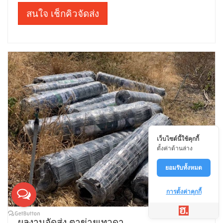
สนใจ เช็กคิวจัดส่ง
เว็บไซต์นี้ใช้คุกกี้
ตั้งค่าด้านล่าง
ยอมรับทั้งหมด
การตั้งค่าคุกกี้
ผลงานจัดส่ง ตาข่ายเทวดา