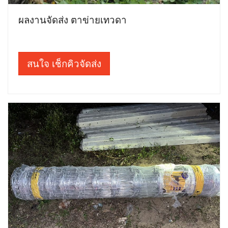
ผลงานจัดส่ง ตาข่ายเทวดา
สนใจ เช็กคิวจัดส่ง