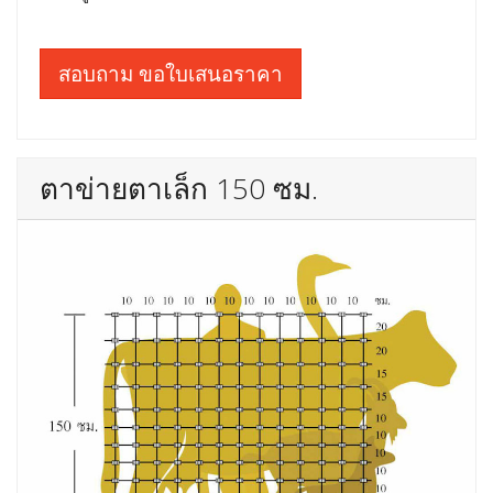
สอบถาม ขอใบเสนอราคา
ตาข่ายตาเล็ก 150 ซม.