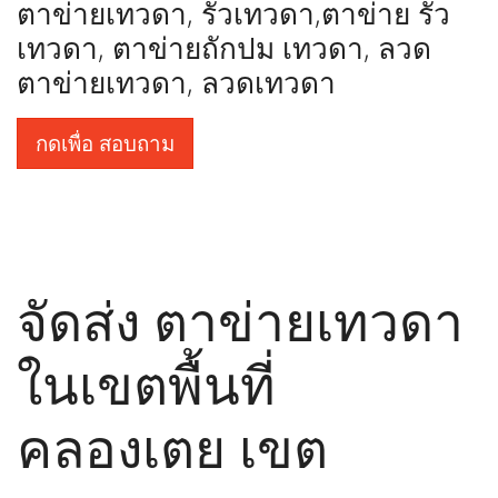
ตาข่ายเทวดา, รั้วเทวดา,ตาข่าย รั้ว
เทวดา, ตาข่ายถักปม เทวดา, ลวด
ตาข่ายเทวดา, ลวดเทวดา
กดเพื่อ สอบถาม
จัดส่ง ตาข่ายเทวดา
ในเขตพื้นที่
คลองเตย เขต