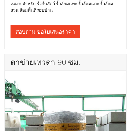
เหมาะสำหรับ รั้วกั้นสัตว์ รั้วล้อมแพะ รั้วล้อมแกะ รั้วล้อม
สวน ล้อมพื้นที่รอบบ้าน
สอบถาม ขอใบเสนอราคา
ตาข่ายเทวดา 90 ซม.