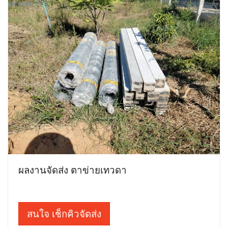
ผลงานจัดส่ง ตาข่ายเทวดา
สนใจ เช็กคิวจัดส่ง