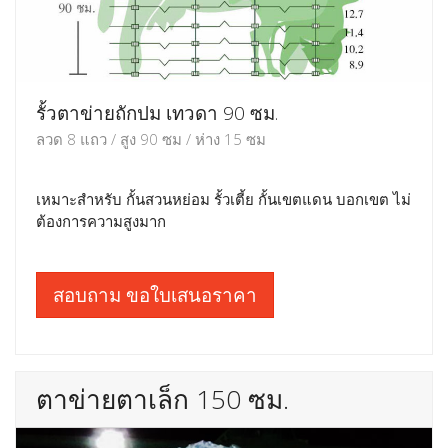
รั้วตาข่ายถักปม เทวดา 90 ซม.
ลวด 8 แถว / สูง 90 ซม / ห่าง 15 ซม
เหมาะสำหรับ กั้นสวนหย่อม รั้วเตี้ย กั้นเขตแดน บอกเขต ไม่
ต้องการความสูงมาก
สอบถาม ขอใบเสนอราคา
ตาข่ายตาเล็ก 150 ซม.