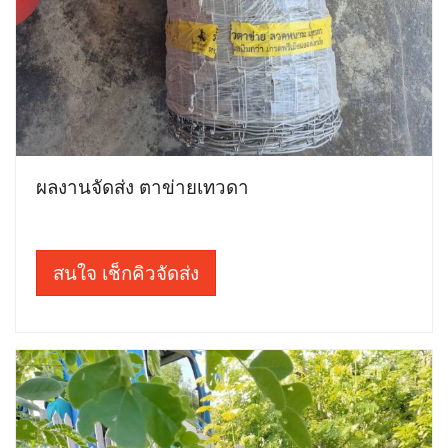
ผลงานจัดส่ง ตาข่ายเทวดา
สนใจ เช็กคิวจัดส่ง