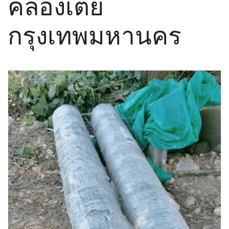
คลองเตย
กรุงเทพมหานคร