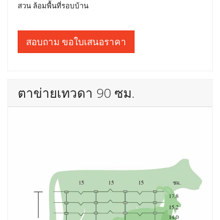
สวน ล้อมพื้นที่รอบบ้าน
สอบถาม ขอใบเสนอราคา
ตาข่ายเทวดา 90 ซม.