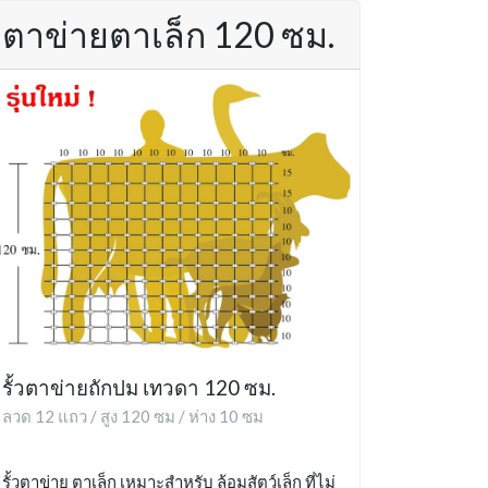
ตาข่ายตาเล็ก 120 ซม.
รั้วตาข่ายถักปม เทวดา 120 ซม.
ลวด 12 แถว / สูง 120 ซม / ห่าง 10 ซม
รั้วตาข่าย ตาเล็ก เหมาะสำหรับ ล้อมสัตว์เล็ก ที่ไม่