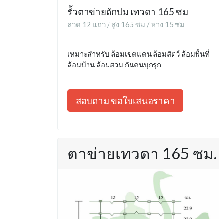
รั้วตาข่ายถักปม เทวดา 165 ซม
ลวด 12 แถว / สูง 165 ซม / ห่าง 15 ซม
เหมาะสำหรับ ล้อมเขตแดน ล้อมสัตว์ ล้อมพื้นที่
ล้อมบ้าน ล้อมสวน กันคนบุกรุก
สอบถาม ขอใบเสนอราคา
ตาข่ายเทวดา 165 ซม.