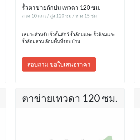
รั้วตาข่ายถักปม เทวดา 120 ซม.
ลวด 10 แถว / สูง 120 ซม / ห่าง 15 ซม
เหมาะสำหรับ รั้วกั้นสัตว์ รั้วล้อมแพะ รั้วล้อมแกะ
รั้วล้อมสวน ล้อมพื้นที่รอบบ้าน
สอบถาม ขอใบเสนอราคา
ตาข่ายเทวดา 120 ซม.