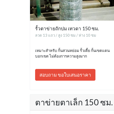
รั้วตาข่ายถักปม เทวดา 150 ซม.
ลวด 13 แถว / สูง 150 ซม / ห่าง 10 ซม
เหมาะสำหรับ กั้นสวนหย่อม รั้วเตี้ย กั้นเขตแดน
บอกเขต ไม่ต้องการความสูงมาก
สอบถาม ขอใบเสนอราคา
ตาข่ายตาเล็ก 150 ซม.