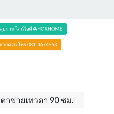
คุยผ่าน ไลน์ไอดี @HORHOME
สายด่วน โทร 081-4674663
ตาข่ายเทวดา 90 ซม.