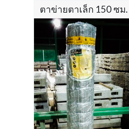
ตาข่ายตาเล็ก 150 ซม.