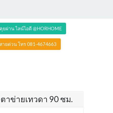
คุยผ่าน ไลน์ไอดี @HORHOME
สายด่วน โทร 081-4674663
ตาข่ายเทวดา 90 ซม.