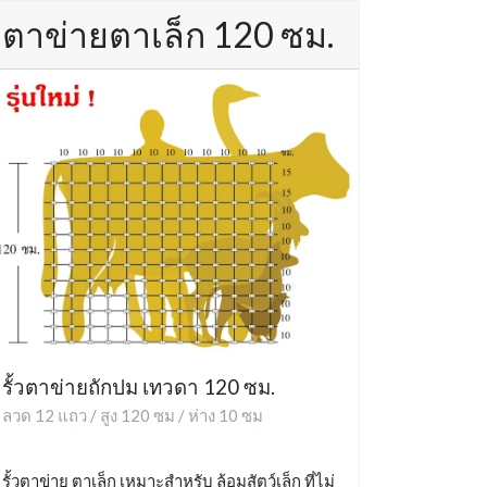
ตาข่ายตาเล็ก 120 ซม.
รั้วตาข่ายถักปม เทวดา 120 ซม.
ลวด 12 แถว / สูง 120 ซม / ห่าง 10 ซม
รั้วตาข่าย ตาเล็ก เหมาะสำหรับ ล้อมสัตว์เล็ก ที่ไม่