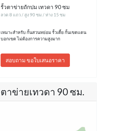
รั้วตาข่ายถักปม เทวดา 90 ซม
ลวด 8 แถว / สูง 90 ซม / ห่าง 15 ซม
เหมาะสำหรับ กั้นสวนหย่อม รั้วเตี้ย กั้นเขตแดน
บอกเขต ไม่ต้องการความสูงมาก
สอบถาม ขอใบเสนอราคา
ตาข่ายเทวดา 90 ซม.