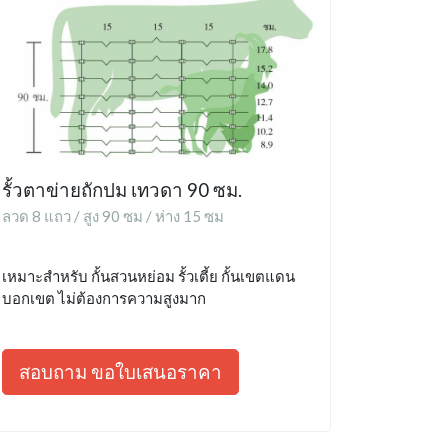
รั้วตาข่ายถักปม เทวดา 90 ซม.
ลวด 8 แถว / สูง 90 ซม / ห่าง 15 ซม
เหมาะสำหรับ กั้นสวนหย่อม รั้วเตี้ย กั้นเขตแดน
บอกเขต ไม่ต้องการความสูงมาก
สอบถาม ขอใบเสนอราคา