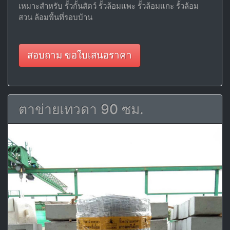
เหมาะสำหรับ รั้วกั้นสัตว์ รั้วล้อมแพะ รั้วล้อมแกะ รั้วล้อม
สวน ล้อมพื้นที่รอบบ้าน
สอบถาม ขอใบเสนอราคา
ตาข่ายเทวดา 90 ซม.