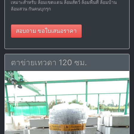
เหมาะสำหรับ ล้อมเขตแดน ล้อมสัตว์ ล้อมพื้นที่ ล้อมบ้าน
ล้อมสวน กันคนบุกรุก
สอบถาม ขอใบเสนอราคา
ตาข่ายเทวดา 120 ซม.