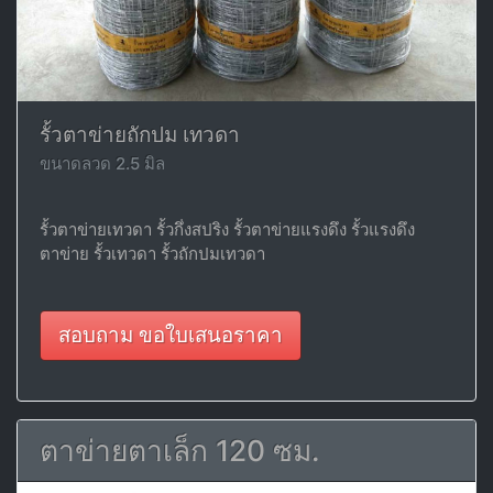
รั้วตาข่ายถักปม เทวดา
ขนาดลวด 2.5 มิล
รั้วตาข่ายเทวดา รั้วกึ่งสปริง รั้วตาข่ายแรงดึง รั้วแรงดึง
ตาข่าย รั้วเทวดา รั้วถักปมเทวดา
สอบถาม ขอใบเสนอราคา
ตาข่ายตาเล็ก 120 ซม.