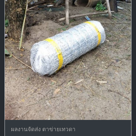
ผลงานจัดส่ง ตาข่ายเทวดา