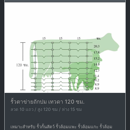
รั้วตาข่ายถักปม เทวดา 120 ซม.
ลวด 10 แถว / สูง 120 ซม / ห่าง 15 ซม
เหมาะสำหรับ รั้วกั้นสัตว์ รั้วล้อมแพะ รั้วล้อมแกะ รั้วล้อม