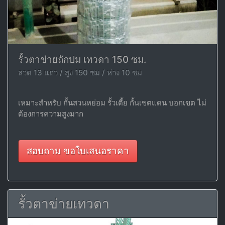
รั้วตาข่ายถักปม เทวดา 150 ซม.
ลวด 13 แถว / สูง 150 ซม / ห่าง 10 ซม
เหมาะสำหรับ กั้นสวนหย่อม รั้วเตี้ย กั้นเขตแดน บอกเขต ไม่
ต้องการความสูงมาก
สอบถาม ขอใบเสนอราคา
รั้วตาข่ายเทวดา