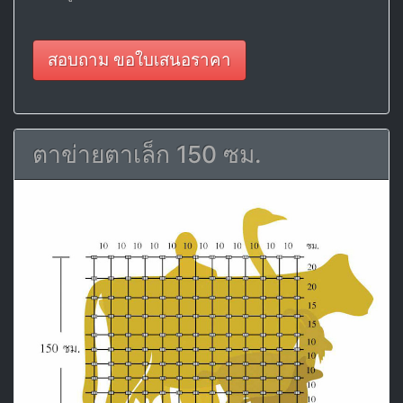
สอบถาม ขอใบเสนอราคา
ตาข่ายตาเล็ก 150 ซม.