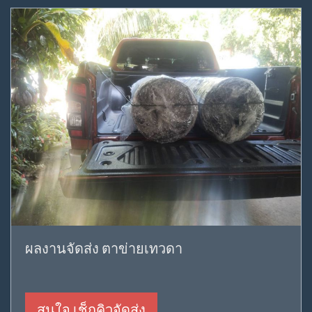
ผลงานจัดส่ง ตาข่ายเทวดา
สนใจ เช็กคิวจัดส่ง