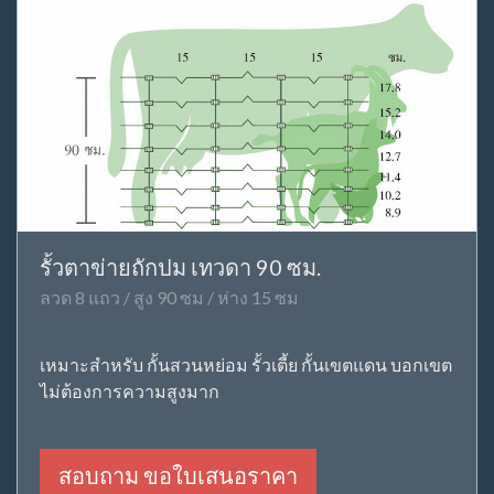
รั้วตาข่ายถักปม เทวดา 90 ซม.
ลวด 8 แถว / สูง 90 ซม / ห่าง 15 ซม
เหมาะสำหรับ กั้นสวนหย่อม รั้วเตี้ย กั้นเขตแดน บอกเขต
ไม่ต้องการความสูงมาก
สอบถาม ขอใบเสนอราคา