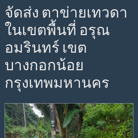
จัดส่ง ตาข่ายเทวดา
ในเขตพื้นที่ อรุณ
อมรินทร์ เขต
บางกอกน้อย
กรุงเทพมหานคร