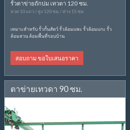
รั้วตาข่ายถักปม เทวดา 120 ซม.
ลวด 10 แถว / สูง 120 ซม / ห่าง 15 ซม
เหมาะสำหรับ รั้วกั้นสัตว์ รั้วล้อมแพะ รั้วล้อมแกะ รั้ว
ล้อมสวน ล้อมพื้นที่รอบบ้าน
สอบถาม ขอใบเสนอราคา
ตาข่ายเทวดา 90 ซม.