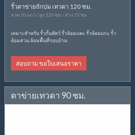
รั้วตาข่ายถักปม เทวดา 120 ซม.
ลวด 10 แถว / สูง 120 ซม / ห่าง 15 ซม
เหมาะสำหรับ รั้วกั้นสัตว์ รั้วล้อมแพะ รั้วล้อมแกะ รั้ว
ล้อมสวน ล้อมพื้นที่รอบบ้าน
สอบถาม ขอใบเสนอราคา
ตาข่ายเทวดา 90 ซม.