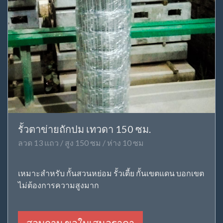
รั้วตาข่ายถักปม เทวดา 150 ซม.
ลวด 13 แถว / สูง 150 ซม / ห่าง 10 ซม
เหมาะสำหรับ กั้นสวนหย่อม รั้วเตี้ย กั้นเขตแดน บอกเขต
ไม่ต้องการความสูงมาก
สอบถาม ขอใบเสนอราคา