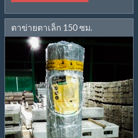
ตาข่ายตาเล็ก 150 ซม.