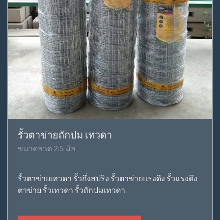
รั้วตาข่ายถักปม เทวดา
ขนาดลวด 2.5 มิล
รั้วตาข่ายเทวดา รั้วกึ่งสปริง รั้วตาข่ายแรงดึง รั้วแรงดึง
ตาข่าย รั้วเทวดา รั้วถักปมเทวดา