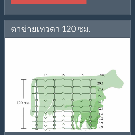
ตาข่ายเทวดา 120 ซม.