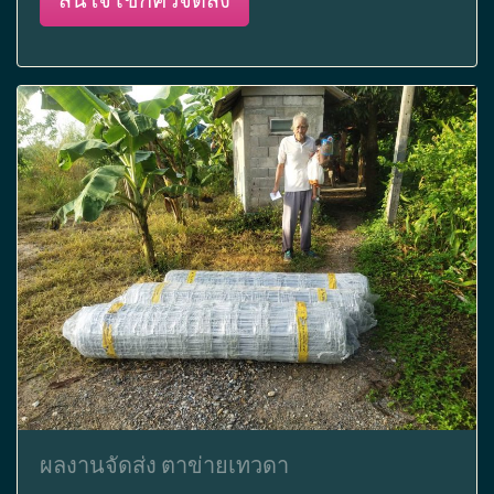
ผลงานจัดส่ง ตาข่ายเทวดา