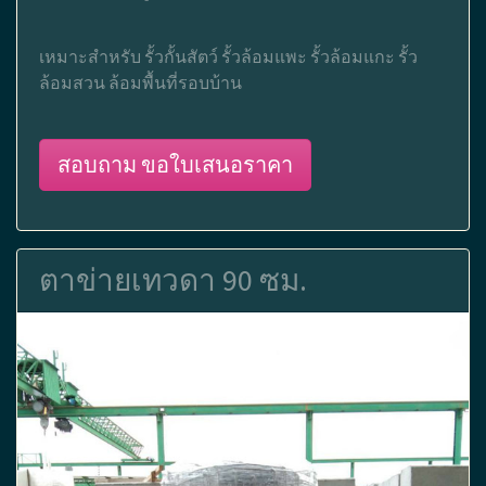
เหมาะสำหรับ รั้วกั้นสัตว์ รั้วล้อมแพะ รั้วล้อมแกะ รั้ว
ล้อมสวน ล้อมพื้นที่รอบบ้าน
สอบถาม ขอใบเสนอราคา
ตาข่ายเทวดา 90 ซม.