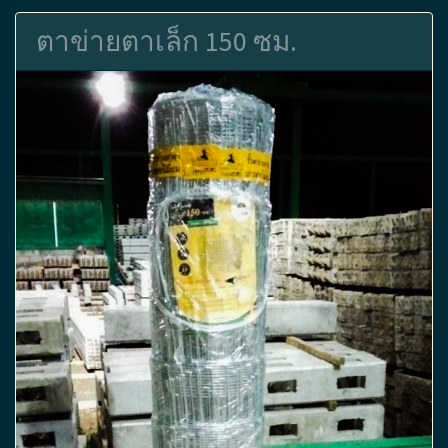
ตาข่ายตาเล็ก 150 ซม.