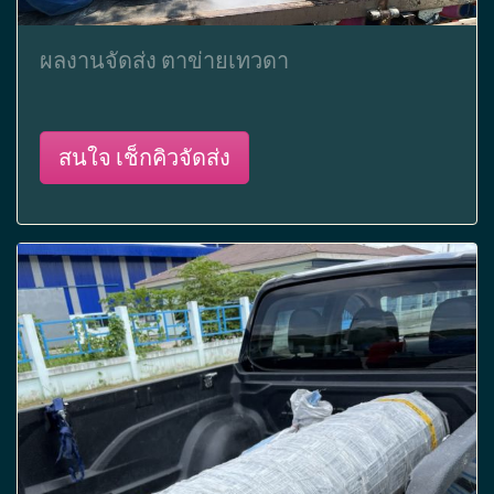
ผลงานจัดส่ง ตาข่ายเทวดา
สนใจ เช็กคิวจัดส่ง