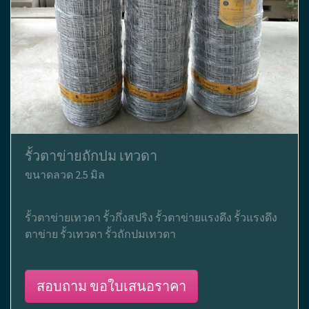
รั้วตาข่ายถักปม เทวดา
ขนาดลวด 2.5 มิล
รั้วตาข่ายเทวดา รั้วกึ่งสปริง รั้วตาข่ายแรงดึง รั้วแรงดึง
ตาข่าย รั้วเทวดา รั้วถักปมเทวดา
สอบถาม ขอใบเสนอราคา