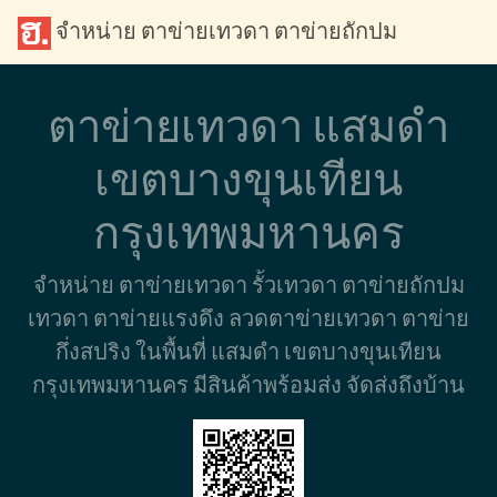
จำหน่าย ตาข่ายเทวดา ตาข่ายถักปม
ตาข่ายเทวดา แสมดำ
เขตบางขุนเทียน
กรุงเทพมหานคร
จำหน่าย ตาข่ายเทวดา รั้วเทวดา ตาข่ายถักปม
เทวดา ตาข่ายแรงดึง ลวดตาข่ายเทวดา ตาข่าย
กึ่งสปริง ในพื้นที่ แสมดำ เขตบางขุนเทียน
กรุงเทพมหานคร มีสินค้าพร้อมส่ง จัดส่งถึงบ้าน