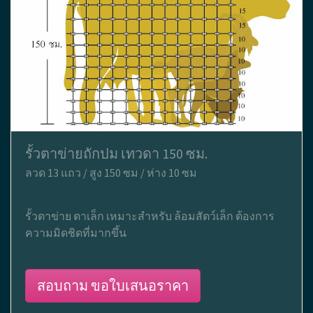
รั้วตาข่ายถักปม เทวดา 150 ซม.
ลวด 13 แถว / สูง 150 ซม / ห่าง 10 ซม
รั้วตาข่าย ตาเล็ก เหมาะสำหรับ ล้อมสัตว์เล็ก ต้องการ
ความมิดชิดที่มากขึ้น
สอบถาม ขอใบเสนอราคา