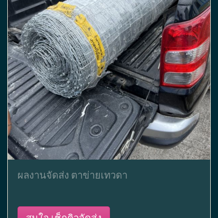
ผลงานจัดส่ง ตาข่ายเทวดา
สนใจ เช็กคิวจัดส่ง