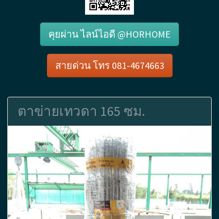
คุยผ่าน ไลน์ไอดี @HORHOME
สายด่วน โทร 081-4674663
ตาข่ายเทวดา 165 ซม.