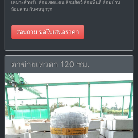
เหมาะสำหรับ ล้อมเขตแดน ล้อมสัตว์ ล้อมพื้นที่ ล้อมบ้าน
ล้อมสวน กันคนบุกรุก
สอบถาม ขอใบเสนอราคา
ตาข่ายเทวดา 120 ซม.