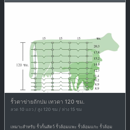
รั้วตาข่ายถักปม เทวดา 120 ซม.
ลวด 10 แถว / สูง 120 ซม / ห่าง 15 ซม
เหมาะสำหรับ รั้วกั้นสัตว์ รั้วล้อมแพะ รั้วล้อมแกะ รั้วล้อม