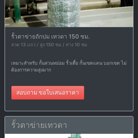
รั้วตาข่ายถักปม เทวดา 150 ซม.
ลวด 13 แถว / สูง 150 ซม / ห่าง 10 ซม
เหมาะสำหรับ กั้นสวนหย่อม รั้วเตี้ย กั้นเขตแดน บอกเขต ไม่
ต้องการความสูงมาก
สอบถาม ขอใบเสนอราคา
รั้วตาข่ายเทวดา