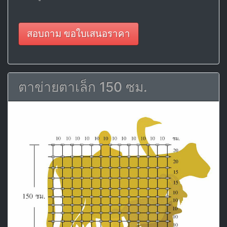
สอบถาม ขอใบเสนอราคา
ตาข่ายตาเล็ก 150 ซม.