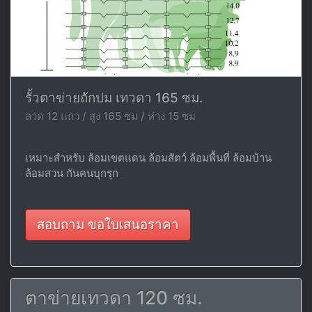
รั้วตาข่ายถักปม เทวดา 165 ซม.
ลวด 12 แถว / สูง 165 ซม / ห่าง 15 ซม
เหมาะสำหรับ ล้อมเขตแดน ล้อมสัตว์ ล้อมพื้นที่ ล้อมบ้าน
ล้อมสวน กันคนบุกรุก
สอบถาม ขอใบเสนอราคา
ตาข่ายเทวดา 120 ซม.