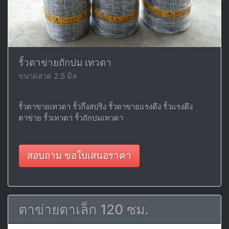
รั้วตาข่ายถักปม เทวดา
ขนาดลวด 2.5 มิล
รั้วตาข่ายเทวดา รั้วกึ่งสปริง รั้วตาข่ายแรงดึง รั้วแรงดึง
ตาข่าย รั้วเทวดา รั้วถักปมเทวดา
สอบถาม ขอใบเสนอราคา
ตาข่ายตาเล็ก 120 ซม.