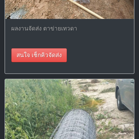
ผลงานจัดส่ง ตาข่ายเทวดา
สนใจ เช็กคิวจัดส่ง