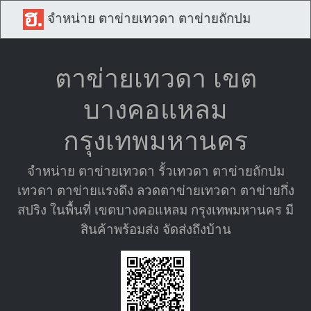
จำหน่าย ตาข่ายเทวดา ตาข่ายถักปม
ตาข่ายเทวดา เขต
บางคอแหลม
กรุงเทพมหานคร
จำหน่าย ตาข่ายเทวดา รั้วเทวดา ตาข่ายถักปม
เทวดา ตาข่ายแรงดึง ลวดตาข่ายเทวดา ตาข่ายกึ่ง
สปริง ในพื้นที่ เขตบางคอแหลม กรุงเทพมหานคร มี
สินค้าพร้อมส่ง จัดส่งถึงบ้าน