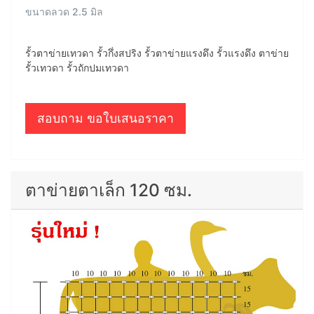
ขนาดลวด 2.5 มิล
รั้วตาข่ายเทวดา รั้วกึ่งสปริง รั้วตาข่ายแรงดึง รั้วแรงดึง ตาข่าย
รั้วเทวดา รั้วถักปมเทวดา
สอบถาม ขอใบเสนอราคา
ตาข่ายตาเล็ก 120 ซม.