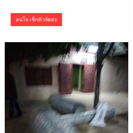
สนใจ เช็กคิวจัดส่ง