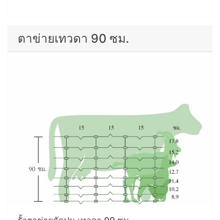
ตาข่ายเทวดา 90 ซม.