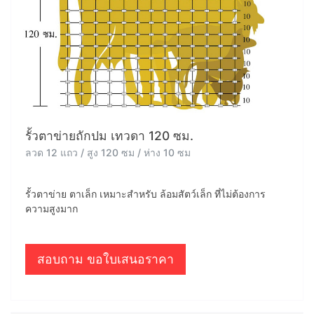
รั้วตาข่ายถักปม เทวดา 120 ซม.
ลวด 12 แถว / สูง 120 ซม / ห่าง 10 ซม
รั้วตาข่าย ตาเล็ก เหมาะสำหรับ ล้อมสัตว์เล็ก ที่ไม่ต้องการ
ความสูงมาก
สอบถาม ขอใบเสนอราคา