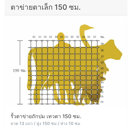
ตาข่ายตาเล็ก 150 ซม.
รั้วตาข่ายถักปม เทวดา 150 ซม.
ลวด 13 แถว / สูง 150 ซม / ห่าง 10 ซม