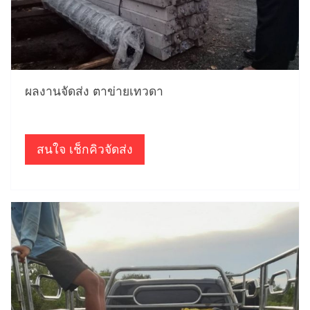
ผลงานจัดส่ง ตาข่ายเทวดา
สนใจ เช็กคิวจัดส่ง