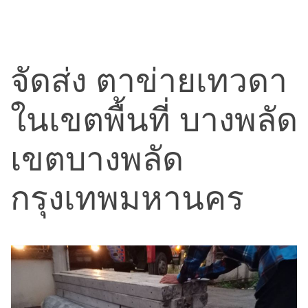
จัดส่ง ตาข่ายเทวดา
ในเขตพื้นที่ บางพลัด
เขตบางพลัด
กรุงเทพมหานคร