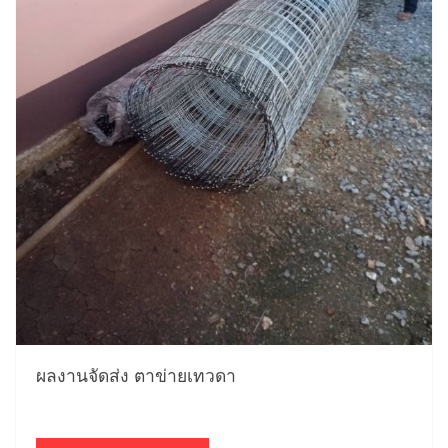
ผลงานจัดส่ง ตาข่ายเทวดา