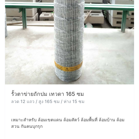
รั้วตาข่ายถักปม เทวดา 165 ซม
ลวด 12 แถว / สูง 165 ซม / ห่าง 15 ซม
เหมาะสำหรับ ล้อมเขตแดน ล้อมสัตว์ ล้อมพื้นที่ ล้อมบ้าน ล้อม
สวน กันคนบุกรุก