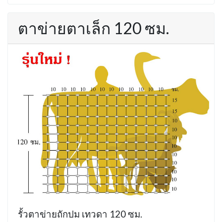
ตาข่ายตาเล็ก 120 ซม.
รั้วตาข่ายถักปม เทวดา 120 ซม.