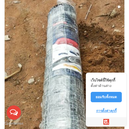
เว็บไซต์นี้ใช้คุกกี้
ตั้งค่าด้านล่าง
ยอมรับทั้งหมด
การตั้งค่าคุกกี้