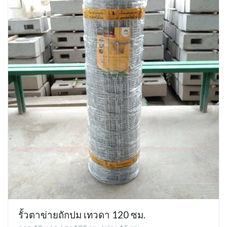
รั้วตาข่ายถักปม เทวดา 120 ซม.