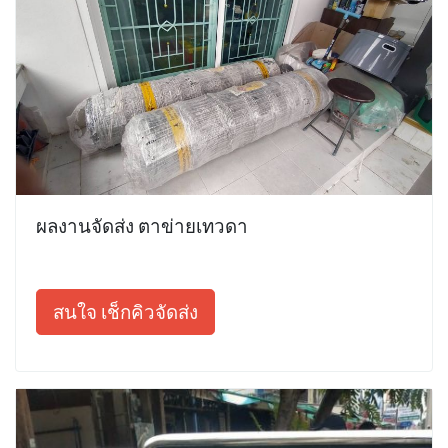
ผลงานจัดส่ง ตาข่ายเทวดา
สนใจ เช็กคิวจัดส่ง