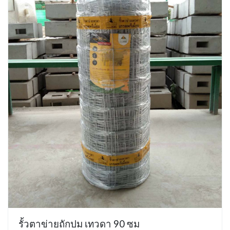
รั้วตาข่ายถักปม เทวดา 90 ซม