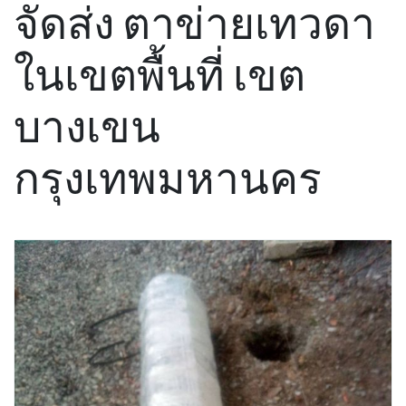
จัดส่ง ตาข่ายเทวดา
ในเขตพื้นที่ เขต
บางเขน
กรุงเทพมหานคร