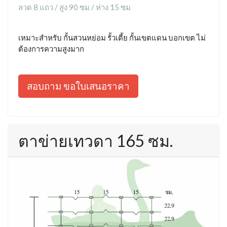
ลวด 8 แถว / สูง 90 ซม / ห่าง 15 ซม
เหมาะสำหรับ กั้นสวนหย่อม รั้วเตี้ย กั้นเขตแดน บอกเขต ไม่
ต้องการความสูงมาก
สอบถาม ขอใบเสนอราคา
ตาข่ายเทวดา 165 ซม.