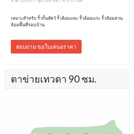
เหมาะสำหรับ รั้วกั้นสัตว์ รั้วล้อมแพะ รั้วล้อมแกะ รั้วล้อมสวน
ล้อมพื้นที่รอบบ้าน
สอบถาม ขอใบเสนอราคา
ตาข่ายเทวดา 90 ซม.