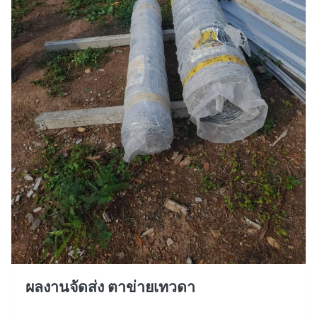
ผลงานจัดส่ง ตาข่ายเทวดา