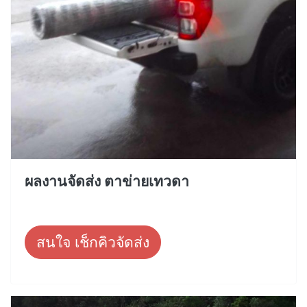
ผลงานจัดส่ง ตาข่ายเทวดา
สนใจ เช็กคิวจัดส่ง