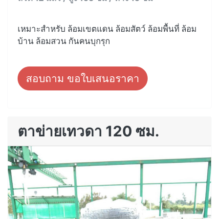
เหมาะสำหรับ ล้อมเขตแดน ล้อมสัตว์ ล้อมพื้นที่ ล้อม
บ้าน ล้อมสวน กันคนบุกรุก
สอบถาม ขอใบเสนอราคา
ตาข่ายเทวดา 120 ซม.