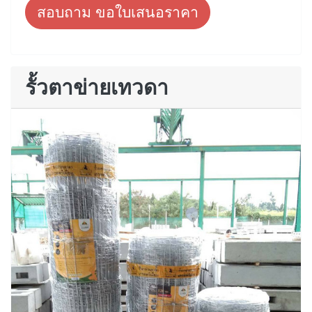
สอบถาม ขอใบเสนอราคา
รั้วตาข่ายเทวดา