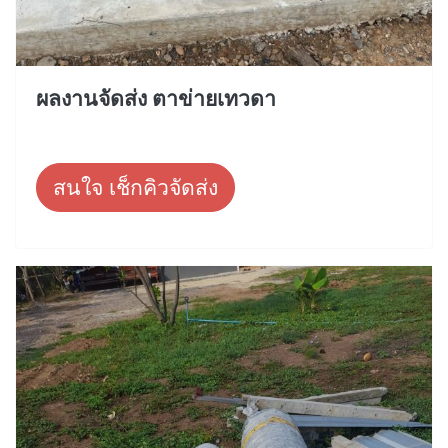
ผลงานจัดส่ง ตาข่ายเทวดา
สนใจ เช็กคิวจัดส่ง