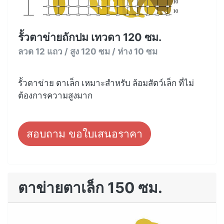
รั้วตาข่ายถักปม เทวดา 120 ซม.
ลวด 12 แถว / สูง 120 ซม / ห่าง 10 ซม
รั้วตาข่าย ตาเล็ก เหมาะสำหรับ ล้อมสัตว์เล็ก ที่ไม่
ต้องการความสูงมาก
สอบถาม ขอใบเสนอราคา
ตาข่ายตาเล็ก 150 ซม.