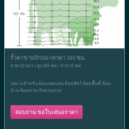
รั้วตาข่ายถักปม เทวดา 165 ซม.
ลวด 12 แถว / สูง 165 ซม / ห่าง 15 ซม
เหมาะสำหรับ ล้อมเขตแดน ล้อมสัตว์ ล้อมพื้นที่ ล้อม
บ้าน ล้อมสวน กันคนบุกรุก
สอบถาม ขอใบเสนอราคา