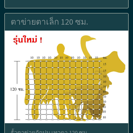
ตาข่ายตาเล็ก 120 ซม.
รั้วตาข่ายถักปม เทวดา 120 ซม.