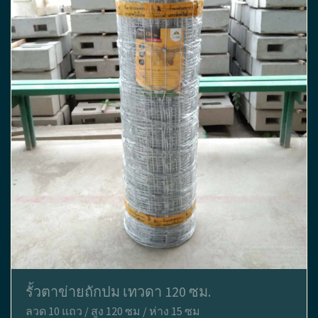
รั้วตาข่ายถักปม เทวดา 120 ซม.
ลวด 10 แถว / สูง 120 ซม / ห่าง 15 ซม