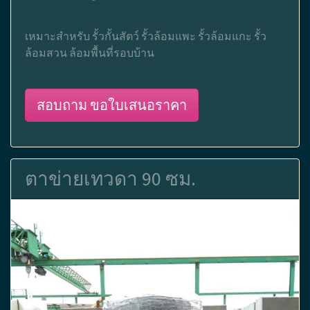
เหมาะสำหรับ รั้วกั้นสัตว์ รั้วล้อมแพะ รั้วล้อมแกะ รั้ว
ล้อมสวน ล้อมพื้นที่รอบบ้าน
สอบถาม ขอใบเสนอราคา
ตาข่ายเทวดา 90 ซม.