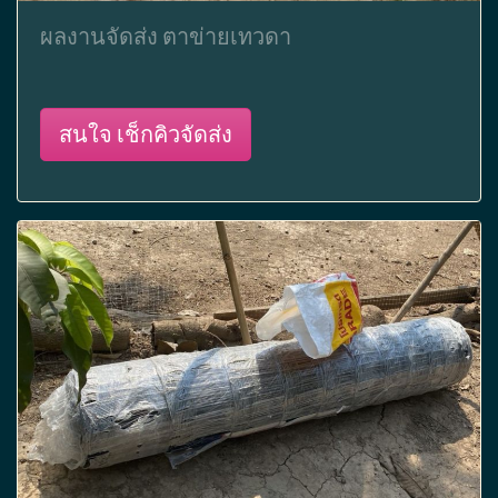
ผลงานจัดส่ง ตาข่ายเทวดา
สนใจ เช็กคิวจัดส่ง