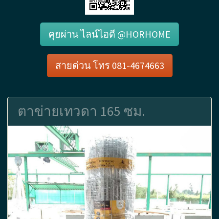
คุยผ่าน ไลน์ไอดี @HORHOME
สายด่วน โทร 081-4674663
ตาข่ายเทวดา 165 ซม.