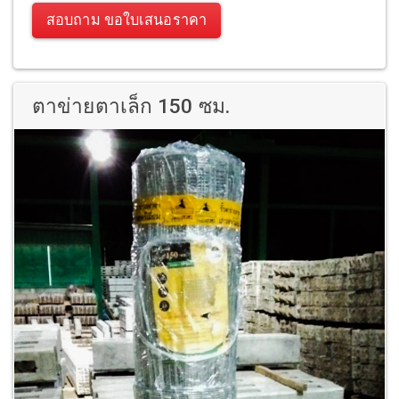
สอบถาม ขอใบเสนอราคา
ตาข่ายตาเล็ก 150 ซม.