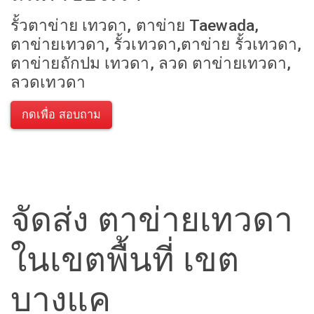
รั้วตาข่าย เทวดา, ตาข่าย Taewada,
ตาข่ายเทวดา, รั้วเทวดา,ตาข่าย รั้วเทวดา,
ตาข่ายถักปม เทวดา, ลวด ตาข่ายเทวดา,
ลวดเทวดา
กดเพื่อ สอบถาม
จัดส่ง ตาข่ายเทวดา
ในเขตพื้นที่ เขต
บางแค