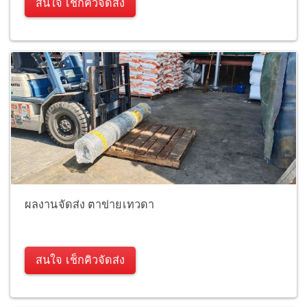
สนใจ เช็กคิวจัดส่ง
ผลงานจัดส่ง ตาข่ายเทวดา
สนใจ เช็กคิวจัดส่ง