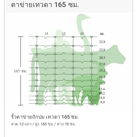
ตาข่ายเทวดา 165 ซม.
รั้วตาข่ายถักปม เทวดา 165 ซม.
ลวด 12 แถว / สูง 165 ซม / ห่าง 15 ซม