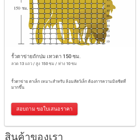
รั้วตาข่ายถักปม เทวดา 150 ซม.
ลวด 13 แถว / สูง 150 ซม / ห่าง 10 ซม
รั้วตาข่าย ตาเล็ก เหมาะสำหรับ ล้อมสัตว์เล็ก ต้องการความมิดชิดที่
มากขึ้น
สอบถาม ขอใบเสนอราคา
สินค้าของเรา