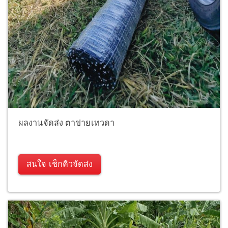
ผลงานจัดส่ง ตาข่ายเทวดา
สนใจ เช็กคิวจัดส่ง