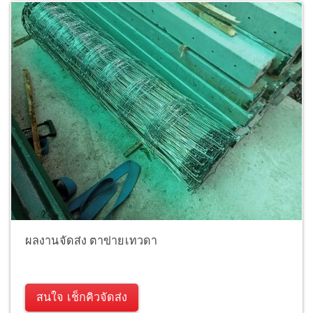
ผลงานจัดส่ง ตาข่ายเทวดา
สนใจ เช็กคิวจัดส่ง