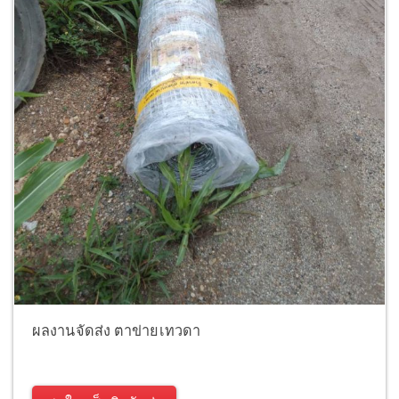
ผลงานจัดส่ง ตาข่ายเทวดา