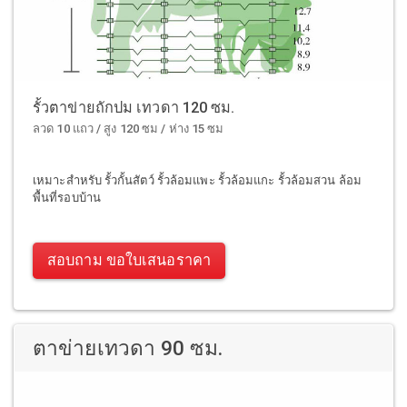
รั้วตาข่ายถักปม เทวดา 120 ซม.
ลวด 10 แถว / สูง 120 ซม / ห่าง 15 ซม
เหมาะสำหรับ รั้วกั้นสัตว์ รั้วล้อมแพะ รั้วล้อมแกะ รั้วล้อมสวน ล้อม
พื้นที่รอบบ้าน
สอบถาม ขอใบเสนอราคา
ตาข่ายเทวดา 90 ซม.