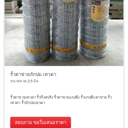
รั้วตาข่ายถักปม เทวดา
ขนาดลวด 2.5 มิล
รั้วตาข่ายเทวดา รั้วกึ่งสปริง รั้วตาข่ายแรงดึง รั้วแรงดึง ตาข่าย รั้ว
เทวดา รั้วถักปมเทวดา
สอบถาม ขอใบเสนอราคา