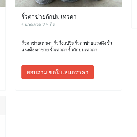
รั้วตาข่ายถักปม เทวดา
ขนาดลวด 2.5 มิล
รั้วตาข่ายเทวดา รั้วกึ่งสปริง รั้วตาข่ายแรงดึง รั้ว
แรงดึง ตาข่าย รั้วเทวดา รั้วถักปมเทวดา
สอบถาม ขอใบเสนอราคา