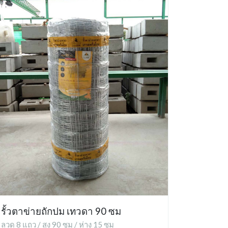
รั้วตาข่ายถักปม เทวดา 90 ซม
ลวด 8 แถว / สูง 90 ซม / ห่าง 15 ซม