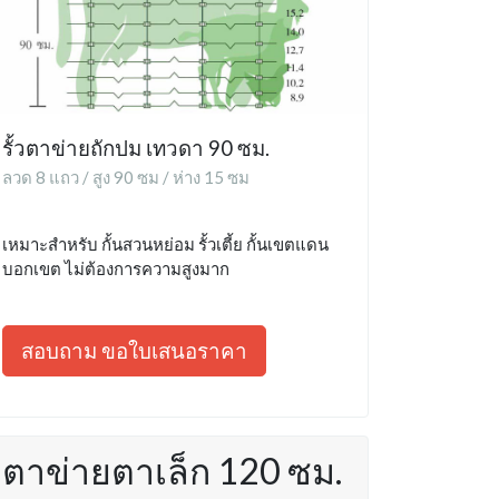
รั้วตาข่ายถักปม เทวดา 90 ซม.
ลวด 8 แถว / สูง 90 ซม / ห่าง 15 ซม
เหมาะสำหรับ กั้นสวนหย่อม รั้วเตี้ย กั้นเขตแดน
บอกเขต ไม่ต้องการความสูงมาก
สอบถาม ขอใบเสนอราคา
ตาข่ายตาเล็ก 120 ซม.