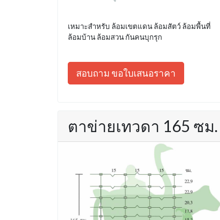
เหมาะสำหรับ ล้อมเขตแดน ล้อมสัตว์ ล้อมพื้นที่
ล้อมบ้าน ล้อมสวน กันคนบุกรุก
สอบถาม ขอใบเสนอราคา
ตาข่ายเทวดา 165 ซม.