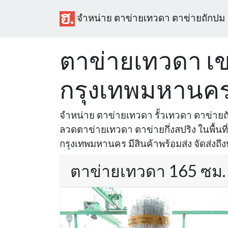
จำหน่าย ตาข่ายเทวดา ตาข่ายถักปม
ตาข่ายเทวดา เขต
กรุงเทพมหานค
จำหน่าย ตาข่ายเทวดา รั้วเทวดา ตาข่าย
ลวดตาข่ายเทวดา ตาข่ายกึ่งสปริง ในพื้นที่ 
กรุงเทพมหานคร มีสินค้าพร้อมส่ง จัดส่งถึง
ตาข่ายเทวดา 165 ซม.