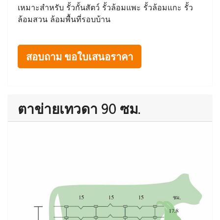
เหมาะสำหรับ รั้วกั้นสัตว์ รั้วล้อมแพะ รั้วล้อมแกะ รั้ว
ล้อมสวน ล้อมพื้นที่รอบบ้าน
สอบถาม ขอใบเสนอราคา
ตาข่ายเทวดา 90 ซม.