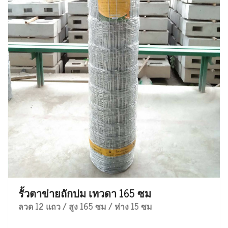
รั้วตาข่ายถักปม เทวดา 165 ซม
ลวด 12 แถว / สูง 165 ซม / ห่าง 15 ซม