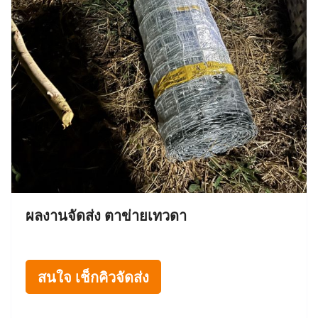
ผลงานจัดส่ง ตาข่ายเทวดา
สนใจ เช็กคิวจัดส่ง