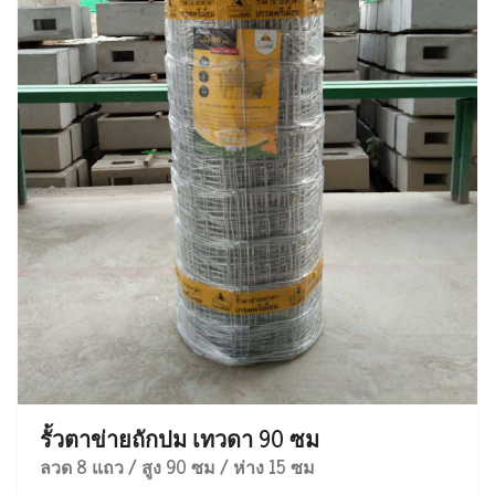
รั้วตาข่ายถักปม เทวดา 90 ซม
ลวด 8 แถว / สูง 90 ซม / ห่าง 15 ซม