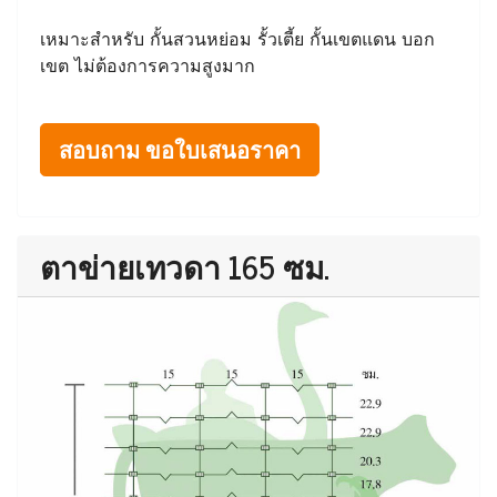
เหมาะสำหรับ กั้นสวนหย่อม รั้วเตี้ย กั้นเขตแดน บอก
เขต ไม่ต้องการความสูงมาก
สอบถาม ขอใบเสนอราคา
ตาข่ายเทวดา 165 ซม.