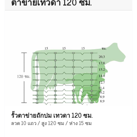
ตาข่ายเทวดา 120 ซม.
รั้วตาข่ายถักปม เทวดา 120 ซม.
ลวด 10 แถว / สูง 120 ซม / ห่าง 15 ซม