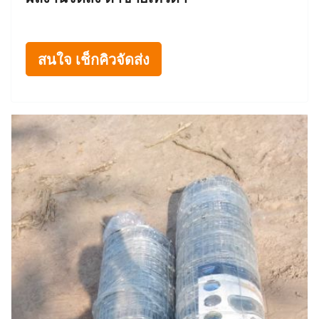
สนใจ เช็กคิวจัดส่ง