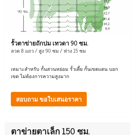
รั้วตาข่ายถักปม เทวดา 90 ซม.
ลวด 8 แถว / สูง 90 ซม / ห่าง 15 ซม
เหมาะสำหรับ กั้นสวนหย่อม รั้วเตี้ย กั้นเขตแดน บอก
เขต ไม่ต้องการความสูงมาก
สอบถาม ขอใบเสนอราคา
ตาข่ายตาเล็ก 150 ซม.