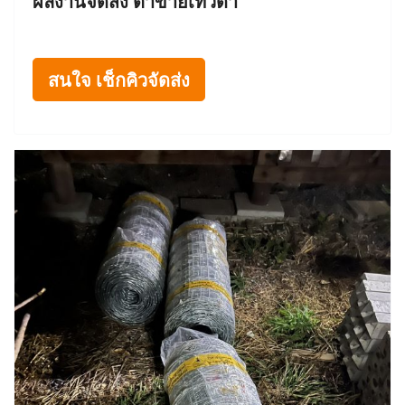
ผลงานจัดส่ง ตาข่ายเทวดา
สนใจ เช็กคิวจัดส่ง