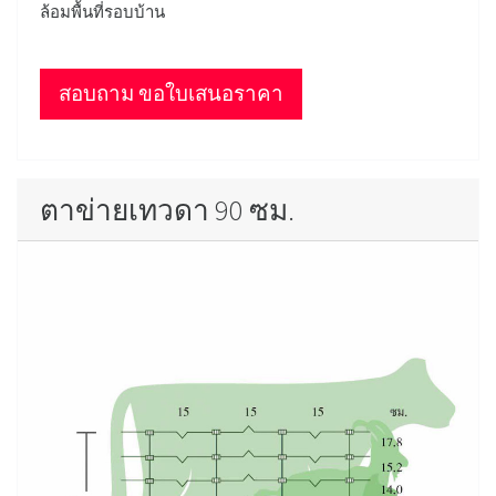
ล้อมพื้นที่รอบบ้าน
สอบถาม ขอใบเสนอราคา
ตาข่ายเทวดา 90 ซม.