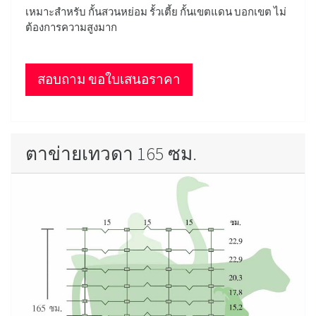
เหมาะสำหรับ กั้นสวนหย่อม รั้วเตี้ย กั้นเขตแดน บอกเขต ไม่
ต้องการความสูงมาก
สอบถาม ขอใบเสนอราคา
ตาข่ายเทวดา 165 ซม.