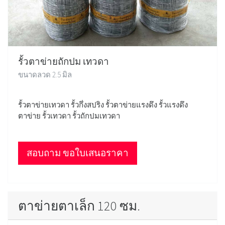
รั้วตาข่ายถักปม เทวดา
ขนาดลวด 2.5 มิล
รั้วตาข่ายเทวดา รั้วกึ่งสปริง รั้วตาข่ายแรงดึง รั้วแรงดึง
ตาข่าย รั้วเทวดา รั้วถักปมเทวดา
สอบถาม ขอใบเสนอราคา
ตาข่ายตาเล็ก 120 ซม.