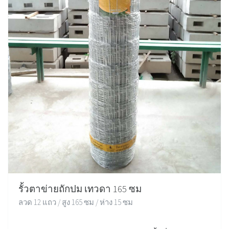
รั้วตาข่ายถักปม เทวดา 165 ซม
ลวด 12 แถว / สูง 165 ซม / ห่าง 15 ซม