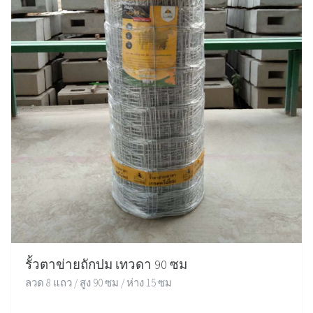
รั้วตาข่ายถักปม เทวดา 90 ซม
ลวด 8 แถว / สูง 90 ซม / ห่าง 15 ซม