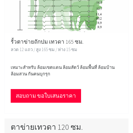
รั้วตาข่ายถักปม เทวดา 165 ซม.
ลวด 12 แถว / สูง 165 ซม / ห่าง 15 ซม
เหมาะสำหรับ ล้อมเขตแดน ล้อมสัตว์ ล้อมพื้นที่ ล้อมบ้าน
ล้อมสวน กันคนบุกรุก
สอบถาม ขอใบเสนอราคา
ตาข่ายเทวดา 120 ซม.