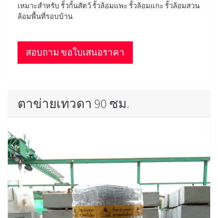
เหมาะสำหรับ รั้วกั้นสัตว์ รั้วล้อมแพะ รั้วล้อมแกะ รั้วล้อมสวน
ล้อมพื้นที่รอบบ้าน
สอบถาม ขอใบเสนอราคา
ตาข่ายเทวดา 90 ซม.