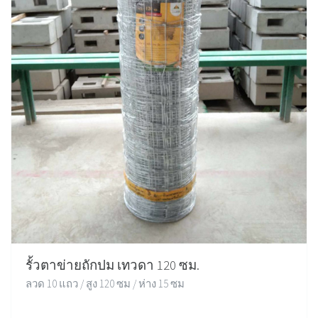
รั้วตาข่ายถักปม เทวดา 120 ซม.
ลวด 10 แถว / สูง 120 ซม / ห่าง 15 ซม