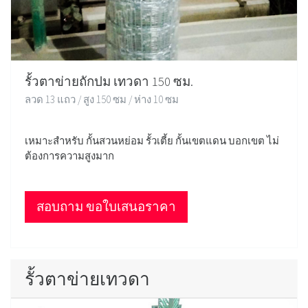
รั้วตาข่ายถักปม เทวดา 150 ซม.
ลวด 13 แถว / สูง 150 ซม / ห่าง 10 ซม
เหมาะสำหรับ กั้นสวนหย่อม รั้วเตี้ย กั้นเขตแดน บอกเขต ไม่
ต้องการความสูงมาก
สอบถาม ขอใบเสนอราคา
รั้วตาข่ายเทวดา