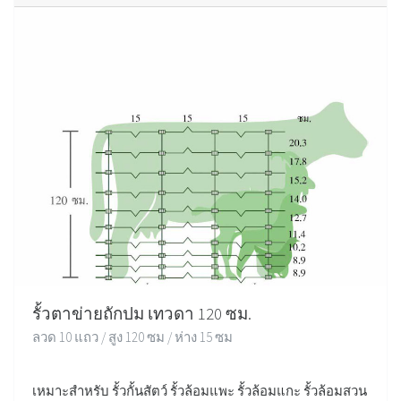
รั้วตาข่ายถักปม เทวดา 120 ซม.
ลวด 10 แถว / สูง 120 ซม / ห่าง 15 ซม
เหมาะสำหรับ รั้วกั้นสัตว์ รั้วล้อมแพะ รั้วล้อมแกะ รั้วล้อมสวน