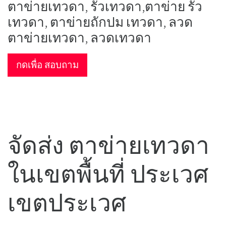
ตาข่ายเทวดา, รั้วเทวดา,ตาข่าย รั้ว
เทวดา, ตาข่ายถักปม เทวดา, ลวด
ตาข่ายเทวดา, ลวดเทวดา
กดเพื่อ สอบถาม
จัดส่ง ตาข่ายเทวดา
ในเขตพื้นที่ ประเวศ
เขตประเวศ