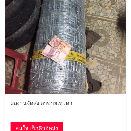
ผลงานจัดส่ง ตาข่ายเทวดา
สนใจ เช็กคิวจัดส่ง