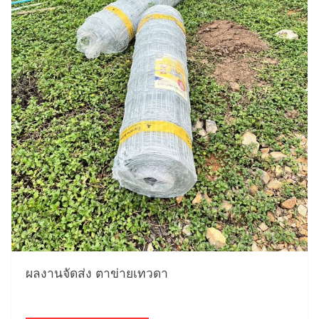
ผลงานจัดส่ง ตาข่ายเทวดา