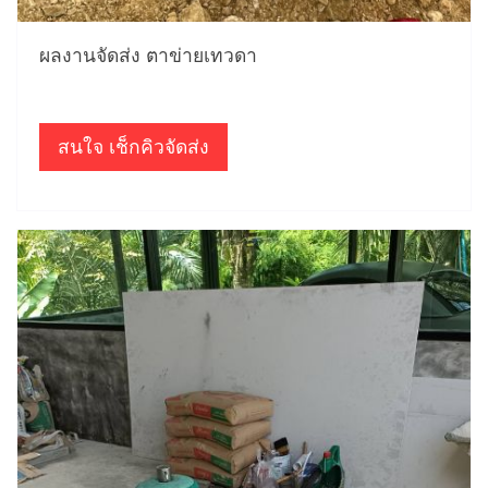
ผลงานจัดส่ง ตาข่ายเทวดา
สนใจ เช็กคิวจัดส่ง