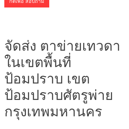
กดเพื่อ สอบถาม
จัดส่ง ตาข่ายเทวดา
ในเขตพื้นที่
ป้อมปราบ เขต
ป้อมปราบศัตรูพ่าย
กรุงเทพมหานคร