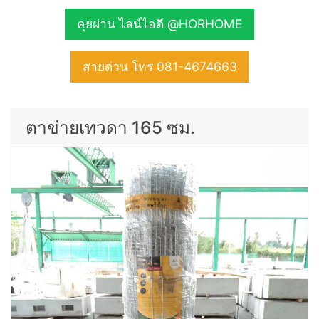
คุยผ่าน ไลน์ไอดี @HORHOME
สายด่วน โทร 081-4674663
ตาข่ายเทวดา 165 ซม.