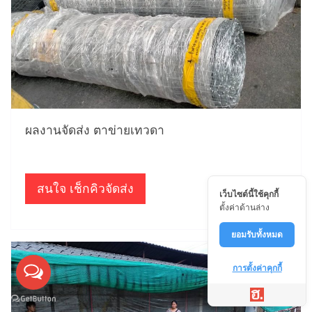
ผลงานจัดส่ง ตาข่ายเทวดา
สนใจ เช็กคิวจัดส่ง
เว็บไซต์นี้ใช้คุกกี้
ตั้งค่าด้านล่าง
ยอมรับทั้งหมด
การตั้งค่าคุกกี้