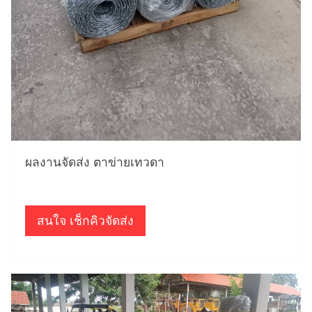
ผลงานจัดส่ง ตาข่ายเทวดา
สนใจ เช็กคิวจัดส่ง