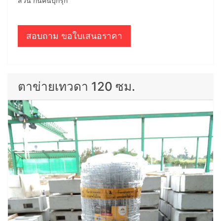
สวน กันคนบุกรุก
สอบถาม ขอใบเสนอราคา
ตาข่ายเทวดา 120 ซม.