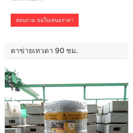
สอบถาม ขอใบเสนอราคา
ตาข่ายเทวดา 90 ซม.