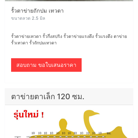
รั้วตาข่ายถักปม เทวดา
ขนาดลวด 2.5 มิล
รั้วตาข่ายเทวดา รั้วกึ่งสปริง รั้วตาข่ายแรงดึง รั้วแรงดึง ตาข่าย
รั้วเทวดา รั้วถักปมเทวดา
สอบถาม ขอใบเสนอราคา
ตาข่ายตาเล็ก 120 ซม.