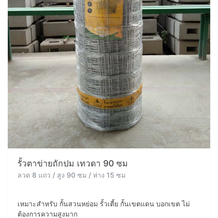
รั้วตาข่ายถักปม เทวดา 90 ซม
ลวด 8 แถว / สูง 90 ซม / ห่าง 15 ซม
เหมาะสำหรับ กั้นสวนหย่อม รั้วเตี้ย กั้นเขตแดน บอกเขต ไม่
ต้องการความสูงมาก