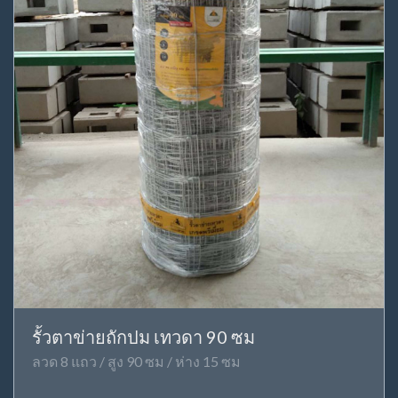
รั้วตาข่ายถักปม เทวดา 90 ซม
ลวด 8 แถว / สูง 90 ซม / ห่าง 15 ซม