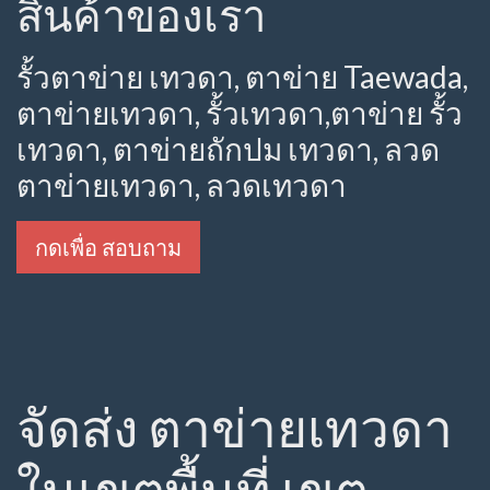
สินค้าของเรา
รั้วตาข่าย เทวดา, ตาข่าย Taewada,
ตาข่ายเทวดา, รั้วเทวดา,ตาข่าย รั้ว
เทวดา, ตาข่ายถักปม เทวดา, ลวด
ตาข่ายเทวดา, ลวดเทวดา
กดเพื่อ สอบถาม
จัดส่ง ตาข่ายเทวดา
ในเขตพื้นที่ เขต