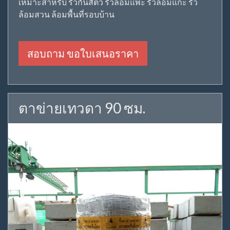
เหมาะสำหรับ รั้วกั้นสัตว์ รั้วล้อมแพะ รั้วล้อมแกะ รั้ว
ล้อมสวน ล้อมพื้นที่รอบบ้าน
สอบถาม ขอใบเสนอราคา
ตาข่ายเทวดา 90 ซม.