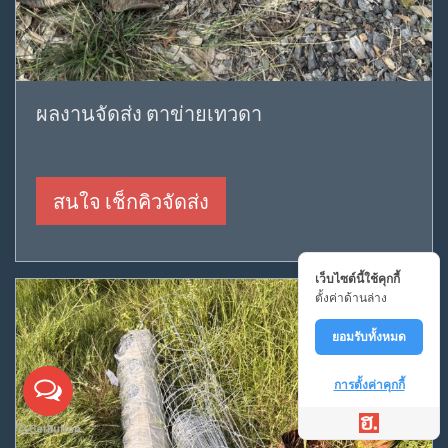
ผลงานจัดส่ง ตาข่ายเทวดา
สนใจ เช็กคิวจัดส่ง
เว็บไซต์นี้ใช้คุกกี้
ตั้งค่าด้านล่าง
ยอมรับทั้งหมด
การตั้งค่าคุกกี้