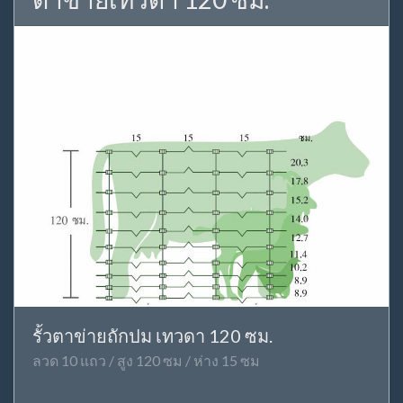
รั้วตาข่ายถักปม เทวดา 120 ซม.
ลวด 10 แถว / สูง 120 ซม / ห่าง 15 ซม