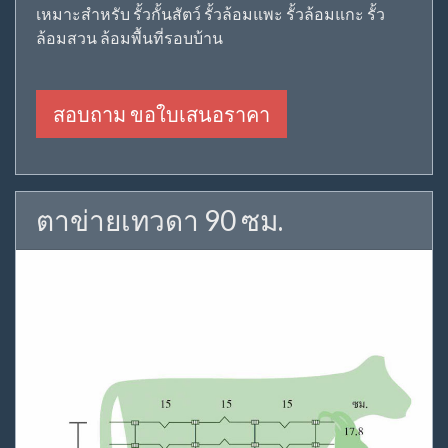
เหมาะสำหรับ รั้วกั้นสัตว์ รั้วล้อมแพะ รั้วล้อมแกะ รั้ว
ล้อมสวน ล้อมพื้นที่รอบบ้าน
สอบถาม ขอใบเสนอราคา
ตาข่ายเทวดา 90 ซม.