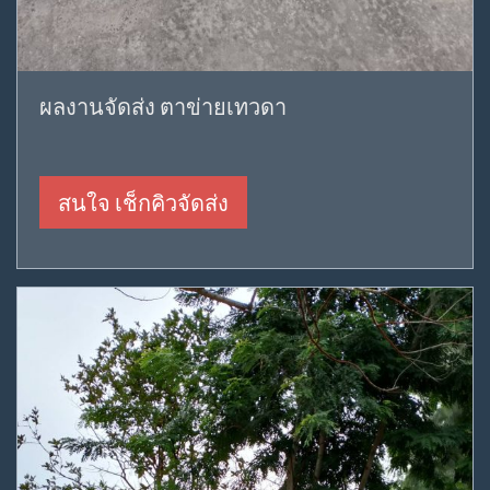
ผลงานจัดส่ง ตาข่ายเทวดา
สนใจ เช็กคิวจัดส่ง