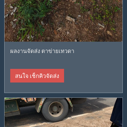
ผลงานจัดส่ง ตาข่ายเทวดา
สนใจ เช็กคิวจัดส่ง