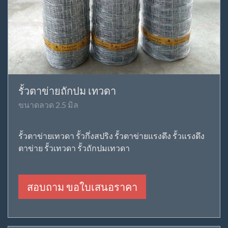
รั้วตาข่ายถักปม เทวดา
ขนาดลวด 2.5 มิล
รั้วตาข่ายเทวดา รั้วกึ่งสปริง รั้วตาข่ายแรงดึง รั้วแรงดึง
ตาข่าย รั้วเทวดา รั้วถักปมเทวดา
สอบถาม ขอใบเสนอราคา