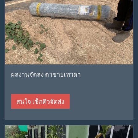
ผลงานจัดส่ง ตาข่ายเทวดา
สนใจ เช็กคิวจัดส่ง