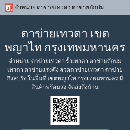
จำหน่าย ตาข่ายเทวดา ตาข่ายถักปม
ตาข่ายเทวดา เขต
พญาไท กรุงเทพมหานคร
จำหน่าย ตาข่ายเทวดา รั้วเทวดา ตาข่ายถักปม
เทวดา ตาข่ายแรงดึง ลวดตาข่ายเทวดา ตาข่าย
กึ่งสปริง ในพื้นที่ เขตพญาไท กรุงเทพมหานคร มี
สินค้าพร้อมส่ง จัดส่งถึงบ้าน