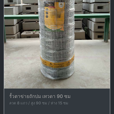
รั้วตาข่ายถักปม เทวดา 90 ซม
ลวด 8 แถว / สูง 90 ซม / ห่าง 15 ซม