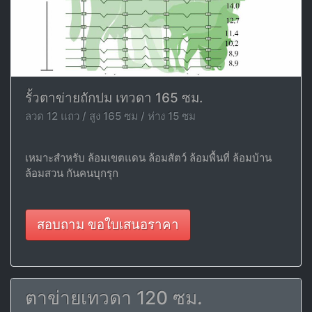
รั้วตาข่ายถักปม เทวดา 165 ซม.
ลวด 12 แถว / สูง 165 ซม / ห่าง 15 ซม
เหมาะสำหรับ ล้อมเขตแดน ล้อมสัตว์ ล้อมพื้นที่ ล้อมบ้าน
ล้อมสวน กันคนบุกรุก
สอบถาม ขอใบเสนอราคา
ตาข่ายเทวดา 120 ซม.