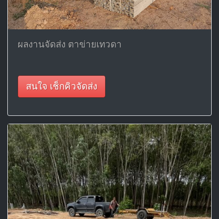
ผลงานจัดส่ง ตาข่ายเทวดา
สนใจ เช็กคิวจัดส่ง