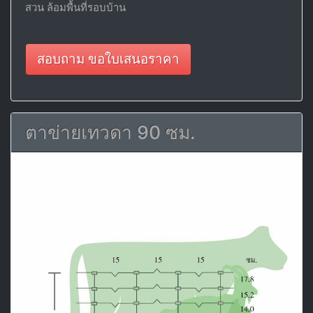
สวน ล้อมพื้นที่รอบบ้าน
สอบถาม ขอใบเสนอราคา
ตาข่ายเทวดา 90 ซม.