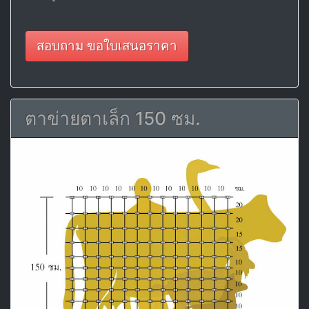
สอบถาม ขอใบเสนอราคา
ตาข่ายตาเล็ก 150 ซม.