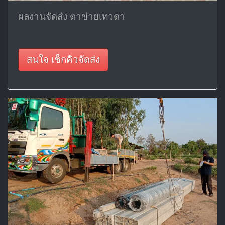
ผลงานจัดส่ง ตาข่ายเทวดา
สนใจ เช็กคิวจัดส่ง