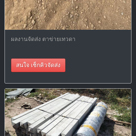
ผลงานจัดส่ง ตาข่ายเทวดา
สนใจ เช็กคิวจัดส่ง