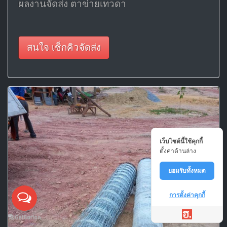
ผลงานจัดส่ง ตาข่ายเทวดา
สนใจ เช็กคิวจัดส่ง
เว็บไซต์นี้ใช้คุกกี้
ตั้งค่าด้านล่าง
ยอมรับทั้งหมด
การตั้งค่าคุกกี้