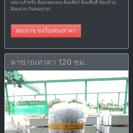
เหมาะสำหรับ ล้อมเขตแดน ล้อมสัตว์ ล้อมพื้นที่ ล้อมบ้าน
ล้อมสวน กันคนบุกรุก
สอบถาม ขอใบเสนอราคา
ตาข่ายเทวดา 120 ซม.