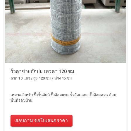
รั้วตาข่ายถักปม เทวดา 120 ซม.
ลวด 10 แถว / สูง 120 ซม / ห่าง 15 ซม
เหมาะสำหรับ รั้วกั้นสัตว์ รั้วล้อมแพะ รั้วล้อมแกะ รั้วล้อมสวน ล้อม
พื้นที่รอบบ้าน
สอบถาม ขอใบเสนอราคา