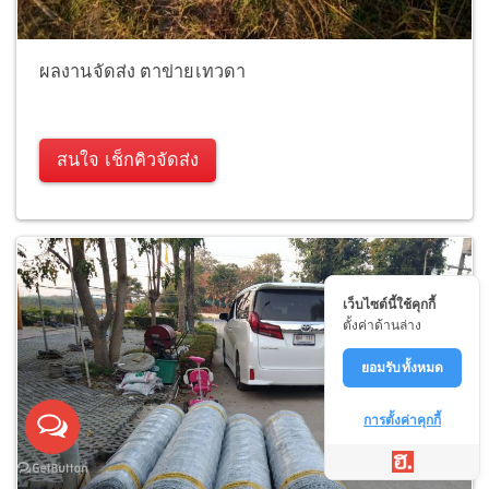
ผลงานจัดส่ง ตาข่ายเทวดา
สนใจ เช็กคิวจัดส่ง
เว็บไซต์นี้ใช้คุกกี้
ตั้งค่าด้านล่าง
ยอมรับทั้งหมด
การตั้งค่าคุกกี้