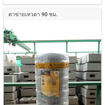
ตาข่ายเทวดา 90 ซม.