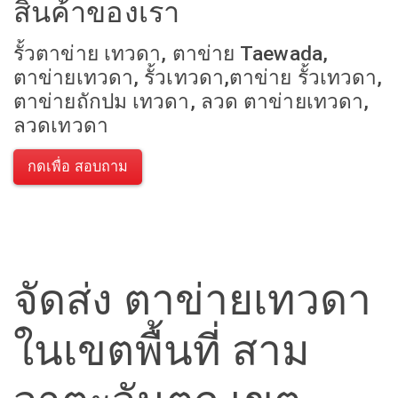
สินค้าของเรา
รั้วตาข่าย เทวดา, ตาข่าย Taewada,
ตาข่ายเทวดา, รั้วเทวดา,ตาข่าย รั้วเทวดา,
ตาข่ายถักปม เทวดา, ลวด ตาข่ายเทวดา,
ลวดเทวดา
กดเพื่อ สอบถาม
จัดส่ง ตาข่ายเทวดา
ในเขตพื้นที่ สาม