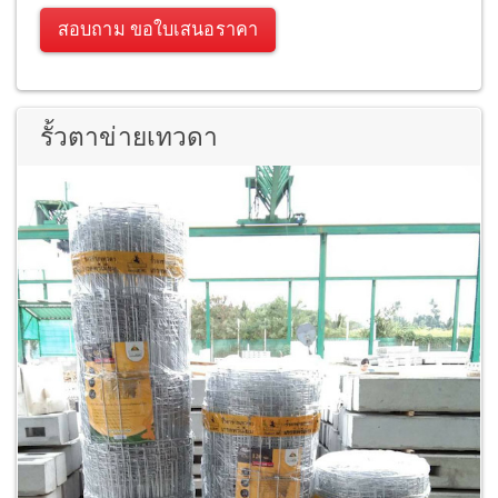
สอบถาม ขอใบเสนอราคา
รั้วตาข่ายเทวดา