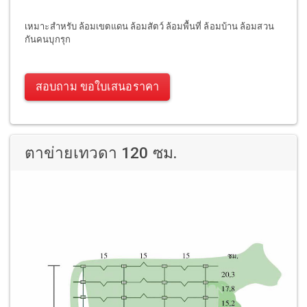
เหมาะสำหรับ ล้อมเขตแดน ล้อมสัตว์ ล้อมพื้นที่ ล้อมบ้าน ล้อมสวน
กันคนบุกรุก
สอบถาม ขอใบเสนอราคา
ตาข่ายเทวดา 120 ซม.