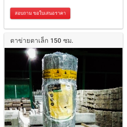
สอบถาม ขอใบเสนอราคา
ตาข่ายตาเล็ก 150 ซม.