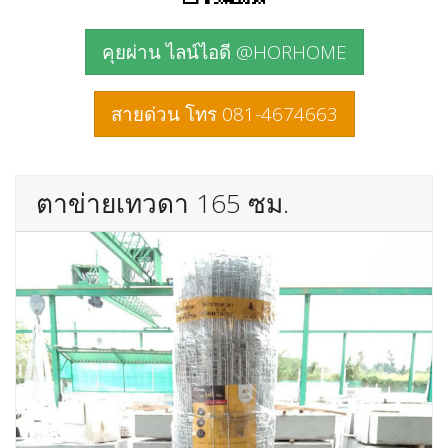
คุยผ่าน ไลน์ไอดี @HORHOME
สายด่วน โทร 081-4674663
ตาข่ายเทวดา 165 ซม.