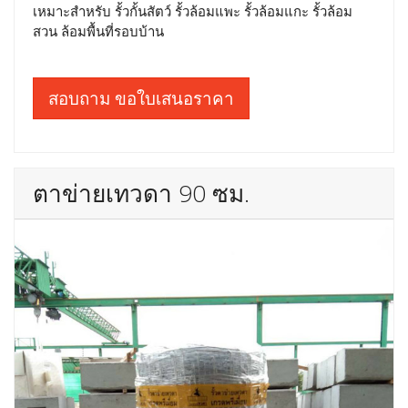
เหมาะสำหรับ รั้วกั้นสัตว์ รั้วล้อมแพะ รั้วล้อมแกะ รั้วล้อม
สวน ล้อมพื้นที่รอบบ้าน
สอบถาม ขอใบเสนอราคา
ตาข่ายเทวดา 90 ซม.