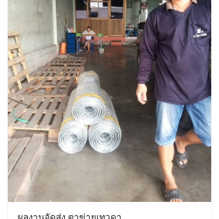
ผลงานจัดส่ง ตาข่ายเทวดา