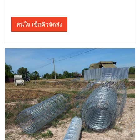
สนใจ เช็กคิวจัดส่ง