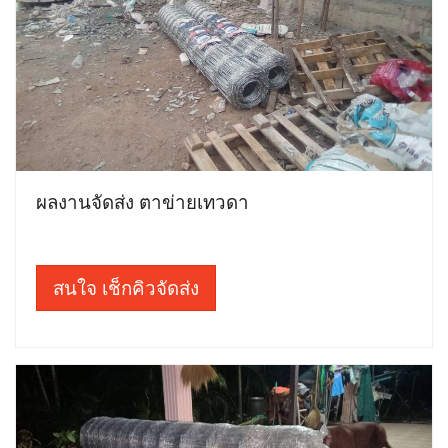
ผลงานจัดส่ง ตาข่ายเทวดา
สนใจ เช็กคิวจัดส่ง