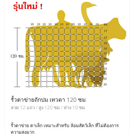
รั้วตาข่ายถักปม เทวดา 120 ซม.
ลวด 12 แถว / สูง 120 ซม / ห่าง 10 ซม
รั้วตาข่าย ตาเล็ก เหมาะสำหรับ ล้อมสัตว์เล็ก ที่ไม่ต้องการ
ความสูงมาก