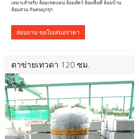
เหมาะสำหรับ ล้อมเขตแดน ล้อมสัตว์ ล้อมพื้นที่ ล้อมบ้าน
ล้อมสวน กันคนบุกรุก
สอบถาม ขอใบเสนอราคา
ตาข่ายเทวดา 120 ซม.