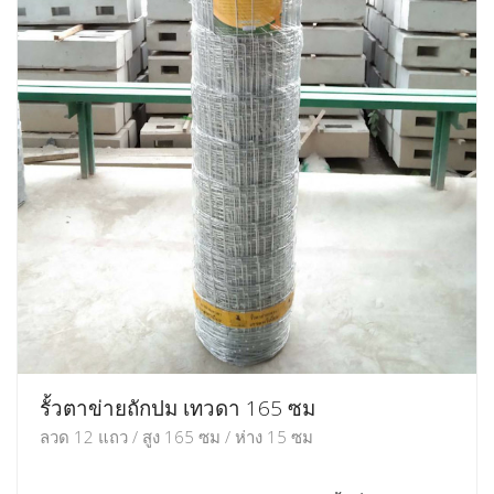
รั้วตาข่ายถักปม เทวดา 165 ซม
ลวด 12 แถว / สูง 165 ซม / ห่าง 15 ซม