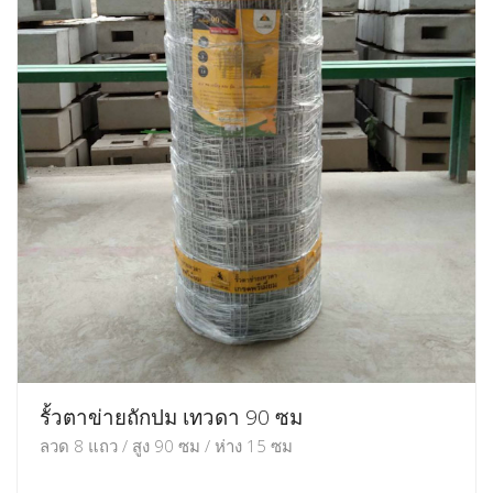
รั้วตาข่ายถักปม เทวดา 90 ซม
ลวด 8 แถว / สูง 90 ซม / ห่าง 15 ซม