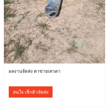
ผลงานจัดส่ง ตาข่ายเทวดา
สนใจ เช็กคิวจัดส่ง