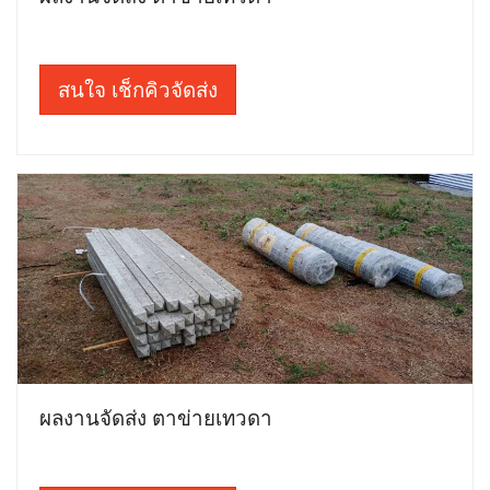
สนใจ เช็กคิวจัดส่ง
ผลงานจัดส่ง ตาข่ายเทวดา