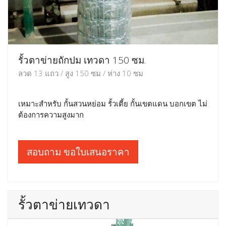
รั้วตาข่ายถักปม เทวดา 150 ซม.
ลวด 13 แถว / สูง 150 ซม / ห่าง 10 ซม
เหมาะสำหรับ กั้นสวนหย่อม รั้วเตี้ย กั้นเขตแดน บอกเขต ไม่
ต้องการความสูงมาก
สอบถาม ขอใบเสนอราคา
รั้วตาข่ายเทวดา