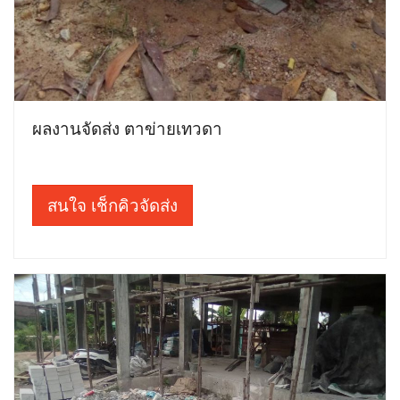
ผลงานจัดส่ง ตาข่ายเทวดา
สนใจ เช็กคิวจัดส่ง