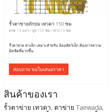
รั้วตาข่ายถักปม เทวดา 150 ซม.
ลวด 13 แถว / สูง 150 ซม / ห่าง 10 ซม
รั้วตาข่าย ตาเล็ก เหมาะสำหรับ ล้อมสัตว์เล็ก ต้องการความ
มิดชิดที่มากขึ้น
สอบถาม ขอใบเสนอราคา
สินค้าของเรา
รั้วตาข่าย เทวดา, ตาข่าย Taewada,