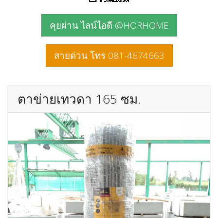
คุยผ่าน ไลน์ไอดี @HORHOME
สายด่วน โทร 081-4674663
ตาข่ายเทวดา 165 ซม.