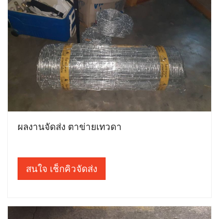
ผลงานจัดส่ง ตาข่ายเทวดา
สนใจ เช็กคิวจัดส่ง