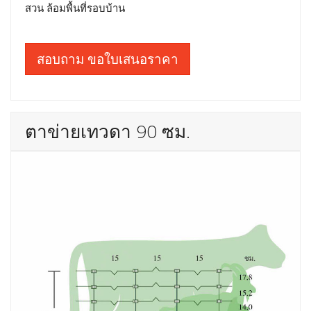
สวน ล้อมพื้นที่รอบบ้าน
สอบถาม ขอใบเสนอราคา
ตาข่ายเทวดา 90 ซม.