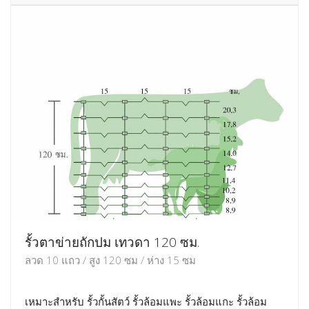
รั้วตาข่ายถักปม เทวดา 120 ซม.
ลวด 10 แถว / สูง 120 ซม / ห่าง 15 ซม
เหมาะสำหรับ รั้วกั้นสัตว์ รั้วล้อมแพะ รั้วล้อมแกะ รั้วล้อม