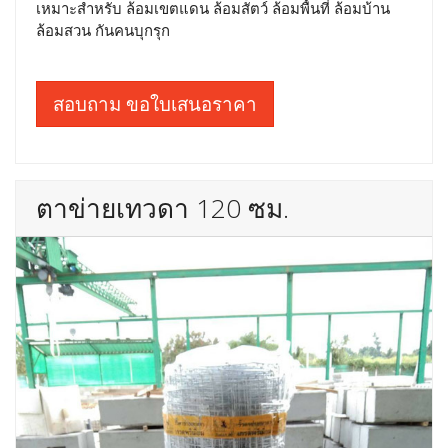
เหมาะสำหรับ ล้อมเขตแดน ล้อมสัตว์ ล้อมพื้นที่ ล้อมบ้าน
ล้อมสวน กันคนบุกรุก
สอบถาม ขอใบเสนอราคา
ตาข่ายเทวดา 120 ซม.