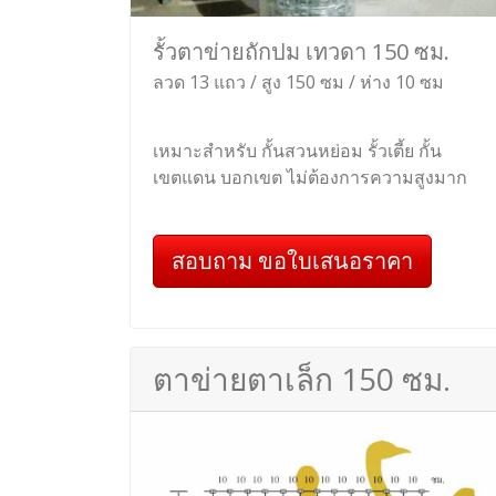
รั้วตาข่ายถักปม เทวดา 150 ซม.
ลวด 13 แถว / สูง 150 ซม / ห่าง 10 ซม
เหมาะสำหรับ กั้นสวนหย่อม รั้วเตี้ย กั้น
เขตแดน บอกเขต ไม่ต้องการความสูงมาก
สอบถาม ขอใบเสนอราคา
ตาข่ายตาเล็ก 150 ซม.