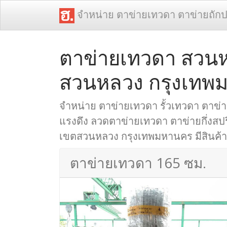
จำหน่าย ตาข่ายเทวดา ตาข่ายถัก
ตาข่ายเทวดา สวน
สวนหลวง กรุงเทพ
จำหน่าย ตาข่ายเทวดา รั้วเทวดา ตาข่
แรงดึง ลวดตาข่ายเทวดา ตาข่ายกึ่งสปริ
เขตสวนหลวง กรุงเทพมหานคร มีสินค้าพร
ตาข่ายเทวดา 165 ซม.