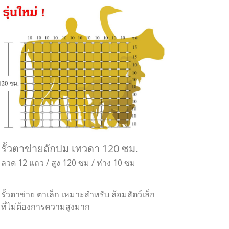
รั้วตาข่ายถักปม เทวดา 120 ซม.
ลวด 12 แถว / สูง 120 ซม / ห่าง 10 ซม
รั้วตาข่าย ตาเล็ก เหมาะสำหรับ ล้อมสัตว์เล็ก
ที่ไม่ต้องการความสูงมาก