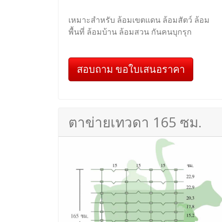
เหมาะสำหรับ ล้อมเขตแดน ล้อมสัตว์ ล้อม
พื้นที่ ล้อมบ้าน ล้อมสวน กันคนบุกรุก
สอบถาม ขอใบเสนอราคา
ตาข่ายเทวดา 165 ซม.