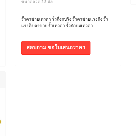
ขนาดลวด 2.5 มิล
รั้วตาข่ายเทวดา รั้วกึ่งสปริง รั้วตาข่ายแรงดึง รั้ว
แรงดึง ตาข่าย รั้วเทวดา รั้วถักปมเทวดา
สอบถาม ขอใบเสนอราคา