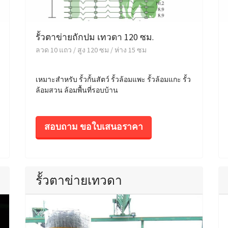
รั้วตาข่ายถักปม เทวดา 120 ซม.
ลวด 10 แถว / สูง 120 ซม / ห่าง 15 ซม
เหมาะสำหรับ รั้วกั้นสัตว์ รั้วล้อมแพะ รั้วล้อมแกะ รั้ว
ล้อมสวน ล้อมพื้นที่รอบบ้าน
สอบถาม ขอใบเสนอราคา
รั้วตาข่ายเทวดา