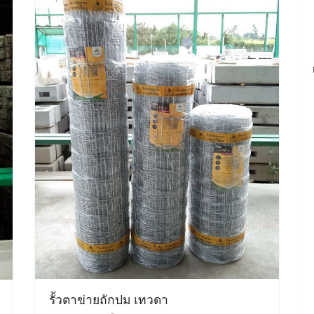
รั้วตาข่ายถักปม เทวดา