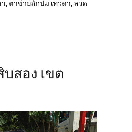
วดา, ตาข่ายถักปม เทวดา, ลวด
งสิบสอง เขต