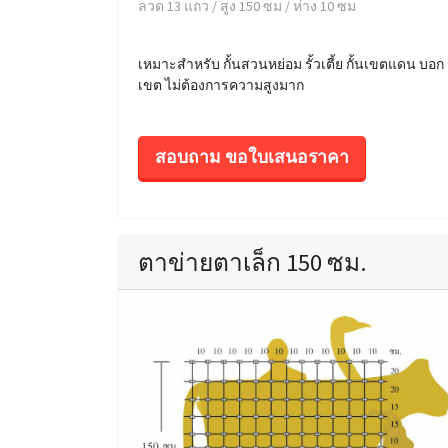
ลวด 13 แถว / สูง 150 ซม / ห่าง 10 ซม
เหมาะสำหรับ กั้นสวนหย่อม รั้วเตี้ย กั้นเขตแดน บอก
เขต ไม่ต้องการความสูงมาก
สอบถาม ขอใบเสนอราคา
ตาข่ายตาเล็ก 150 ซม.