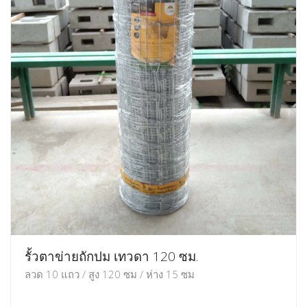
รั้วตาข่ายถักปม เทวดา 120 ซม.
ลวด 10 แถว / สูง 120 ซม / ห่าง 15 ซม