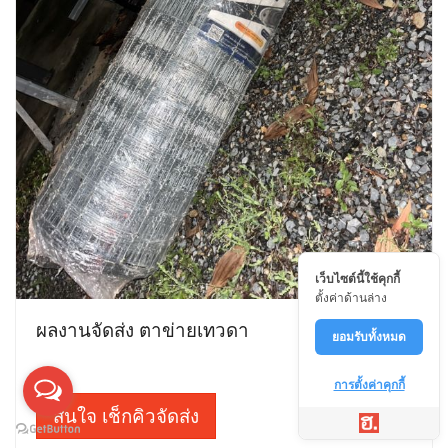
เว็บไซต์นี้ใช้คุกกี้
ตั้งค่าด้านล่าง
ผลงานจัดส่ง ตาข่ายเทวดา
ยอมรับทั้งหมด
การตั้งค่าคุกกี้
สนใจ เช็กคิวจัดส่ง