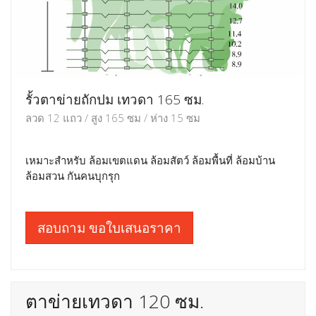
รั้วตาข่ายถักปม เทวดา 165 ซม.
ลวด 12 แถว / สูง 165 ซม / ห่าง 15 ซม
เหมาะสำหรับ ล้อมเขตแดน ล้อมสัตว์ ล้อมพื้นที่ ล้อมบ้าน
ล้อมสวน กันคนบุกรุก
สอบถาม ขอใบเสนอราคา
ตาข่ายเทวดา 120 ซม.