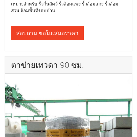
เหมาะสำหรับ รั้วกั้นสัตว์ รั้วล้อมแพะ รั้วล้อมแกะ รั้วล้อม
สวน ล้อมพื้นที่รอบบ้าน
สอบถาม ขอใบเสนอราคา
ตาข่ายเทวดา 90 ซม.