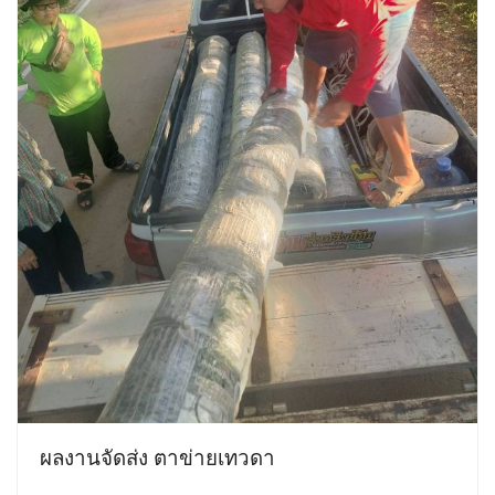
ผลงานจัดส่ง ตาข่ายเทวดา