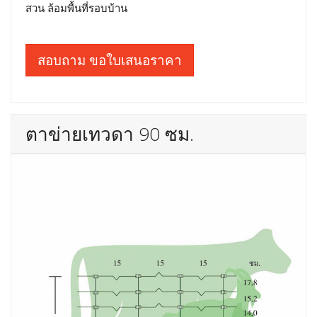
สวน ล้อมพื้นที่รอบบ้าน
สอบถาม ขอใบเสนอราคา
ตาข่ายเทวดา 90 ซม.