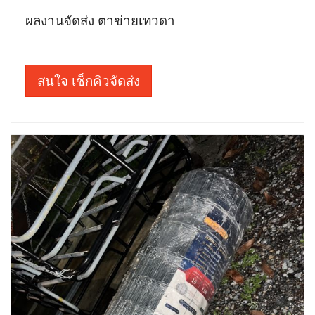
ผลงานจัดส่ง ตาข่ายเทวดา
สนใจ เช็กคิวจัดส่ง