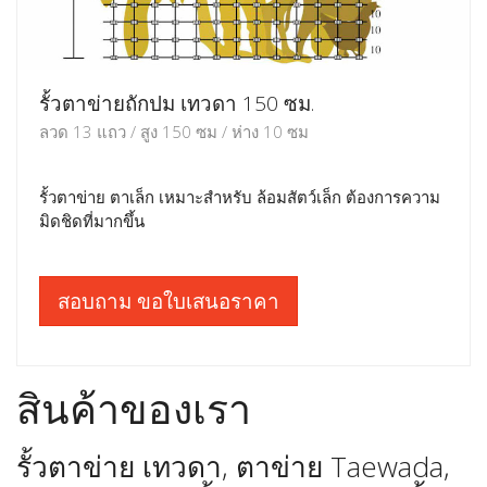
รั้วตาข่ายถักปม เทวดา 150 ซม.
ลวด 13 แถว / สูง 150 ซม / ห่าง 10 ซม
รั้วตาข่าย ตาเล็ก เหมาะสำหรับ ล้อมสัตว์เล็ก ต้องการความ
มิดชิดที่มากขึ้น
สอบถาม ขอใบเสนอราคา
สินค้าของเรา
รั้วตาข่าย เทวดา, ตาข่าย Taewada,