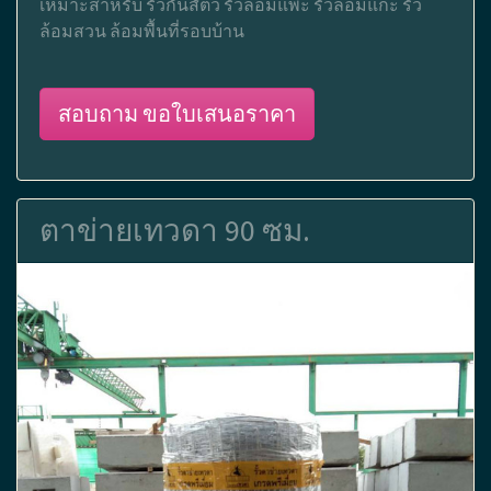
เหมาะสำหรับ รั้วกั้นสัตว์ รั้วล้อมแพะ รั้วล้อมแกะ รั้ว
ล้อมสวน ล้อมพื้นที่รอบบ้าน
สอบถาม ขอใบเสนอราคา
ตาข่ายเทวดา 90 ซม.