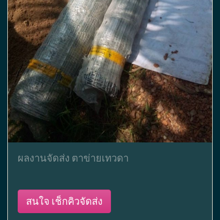
ผลงานจัดส่ง ตาข่ายเทวดา
สนใจ เช็กคิวจัดส่ง