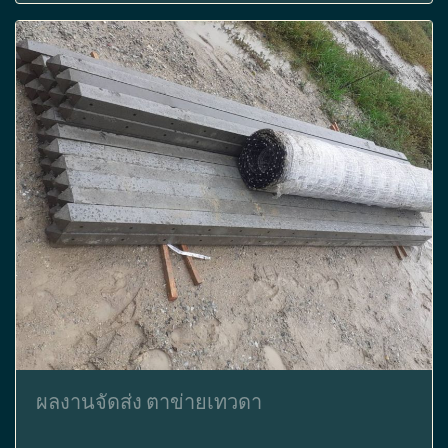
ผลงานจัดส่ง ตาข่ายเทวดา