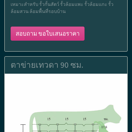
เหมาะสำหรับ รั้วกั้นสัตว์ รั้วล้อมแพะ รั้วล้อมแกะ รั้ว
ล้อมสวน ล้อมพื้นที่รอบบ้าน
สอบถาม ขอใบเสนอราคา
ตาข่ายเทวดา 90 ซม.