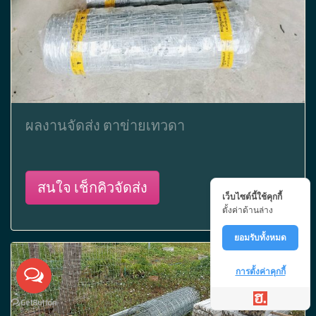
ผลงานจัดส่ง ตาข่ายเทวดา
สนใจ เช็กคิวจัดส่ง
เว็บไซต์นี้ใช้คุกกี้
ตั้งค่าด้านล่าง
ยอมรับทั้งหมด
การตั้งค่าคุกกี้