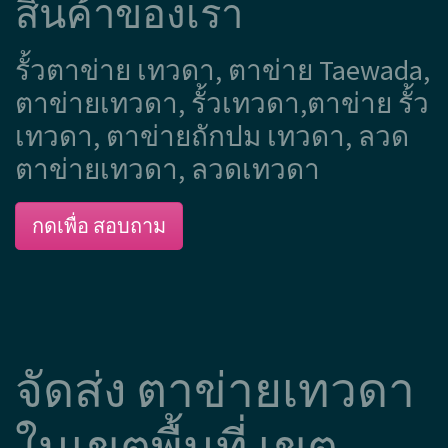
สินค้าของเรา
รั้วตาข่าย เทวดา, ตาข่าย Taewada,
ตาข่ายเทวดา, รั้วเทวดา,ตาข่าย รั้ว
เทวดา, ตาข่ายถักปม เทวดา, ลวด
ตาข่ายเทวดา, ลวดเทวดา
กดเพื่อ สอบถาม
จัดส่ง ตาข่ายเทวดา
ในเขตพื้นที่ เขต