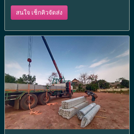
สนใจ เช็กคิวจัดส่ง