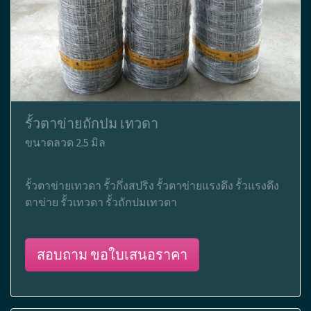
รั้วตาข่ายถักปม เทวดา
ขนาดลวด 2.5 มิล
รั้วตาข่ายเทวดา รั้วกึ่งสปริง รั้วตาข่ายแรงดึง รั้วแรงดึง
ตาข่าย รั้วเทวดา รั้วถักปมเทวดา
สอบถาม ขอใบเสนอราคา