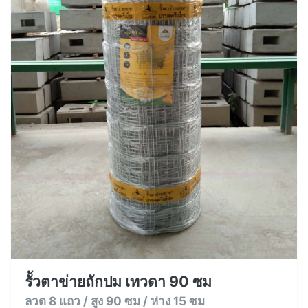
รั้วตาข่ายถักปม เทวดา 90 ซม
ลวด 8 แถว / สูง 90 ซม / ห่าง 15 ซม