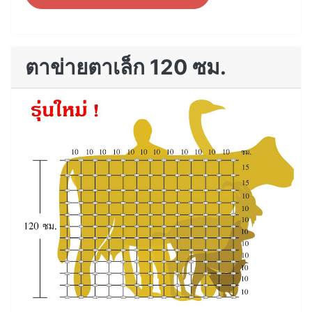
ตาข่ายตาเล็ก 120 ซม.