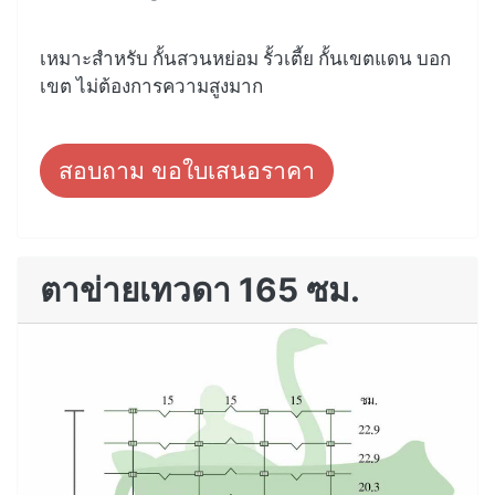
เหมาะสำหรับ กั้นสวนหย่อม รั้วเตี้ย กั้นเขตแดน บอก
เขต ไม่ต้องการความสูงมาก
สอบถาม ขอใบเสนอราคา
ตาข่ายเทวดา 165 ซม.