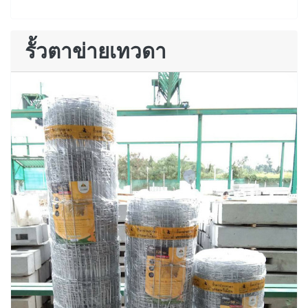
รั้วตาข่ายเทวดา