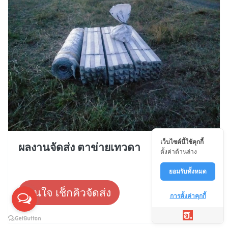
เว็บไซต์นี้ใช้คุกกี้
ผลงานจัดส่ง ตาข่ายเทวดา
ตั้งค่าด้านล่าง
ยอมรับทั้งหมด
สนใจ เช็กคิวจัดส่ง
การตั้งค่าคุกกี้