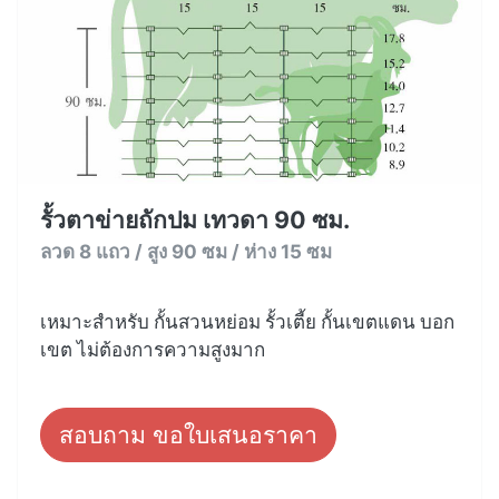
รั้วตาข่ายถักปม เทวดา 90 ซม.
ลวด 8 แถว / สูง 90 ซม / ห่าง 15 ซม
เหมาะสำหรับ กั้นสวนหย่อม รั้วเตี้ย กั้นเขตแดน บอก
เขต ไม่ต้องการความสูงมาก
สอบถาม ขอใบเสนอราคา