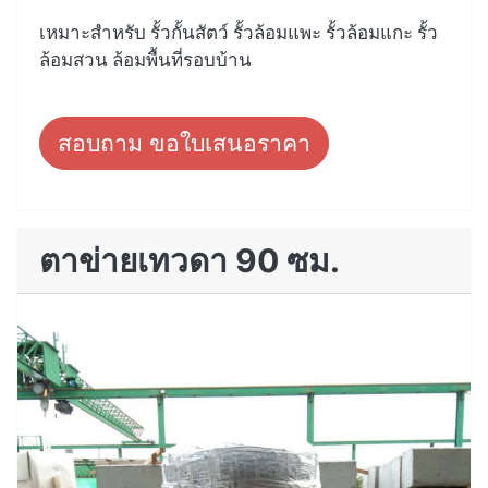
เหมาะสำหรับ รั้วกั้นสัตว์ รั้วล้อมแพะ รั้วล้อมแกะ รั้ว
ล้อมสวน ล้อมพื้นที่รอบบ้าน
สอบถาม ขอใบเสนอราคา
ตาข่ายเทวดา 90 ซม.