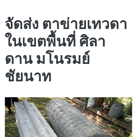
จัดส่ง ตาข่ายเทวดา
ในเขตพื้นที่ ศิลา
ดาน มโนรมย์
ชัยนาท