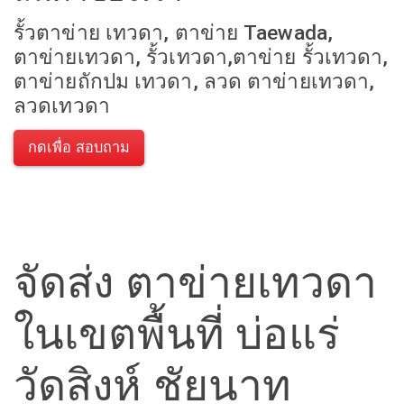
รั้วตาข่าย เทวดา, ตาข่าย Taewada,
ตาข่ายเทวดา, รั้วเทวดา,ตาข่าย รั้วเทวดา,
ตาข่ายถักปม เทวดา, ลวด ตาข่ายเทวดา,
ลวดเทวดา
กดเพื่อ สอบถาม
จัดส่ง ตาข่ายเทวดา
ในเขตพื้นที่ บ่อแร่
วัดสิงห์ ชัยนาท