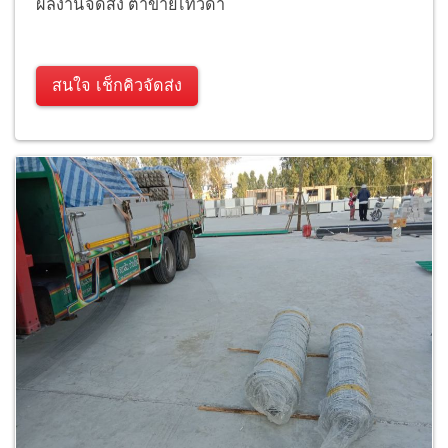
ผลงานจัดส่ง ตาข่ายเทวดา
สนใจ เช็กคิวจัดส่ง