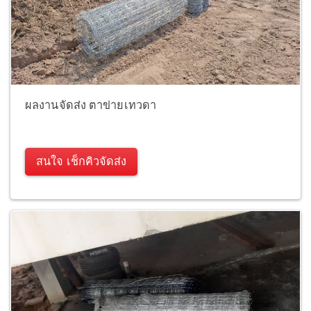
ผลงานจัดส่ง ตาข่ายเทวดา
สนใจ เช็กคิวจัดส่ง