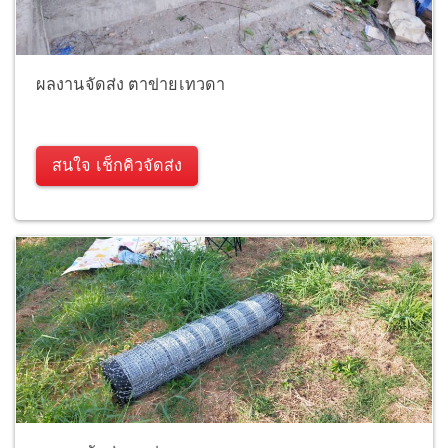
ผลงานจัดส่ง ตาข่ายเทวดา
สนใจ เช็กคิวจัดส่ง