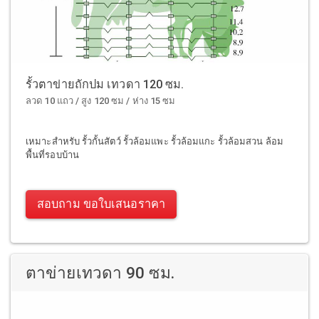
รั้วตาข่ายถักปม เทวดา 120 ซม.
ลวด 10 แถว / สูง 120 ซม / ห่าง 15 ซม
เหมาะสำหรับ รั้วกั้นสัตว์ รั้วล้อมแพะ รั้วล้อมแกะ รั้วล้อมสวน ล้อม
พื้นที่รอบบ้าน
สอบถาม ขอใบเสนอราคา
ตาข่ายเทวดา 90 ซม.