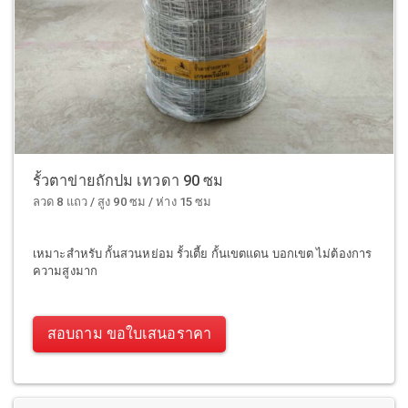
รั้วตาข่ายถักปม เทวดา 90 ซม
ลวด 8 แถว / สูง 90 ซม / ห่าง 15 ซม
เหมาะสำหรับ กั้นสวนหย่อม รั้วเตี้ย กั้นเขตแดน บอกเขต ไม่ต้องการ
ความสูงมาก
สอบถาม ขอใบเสนอราคา