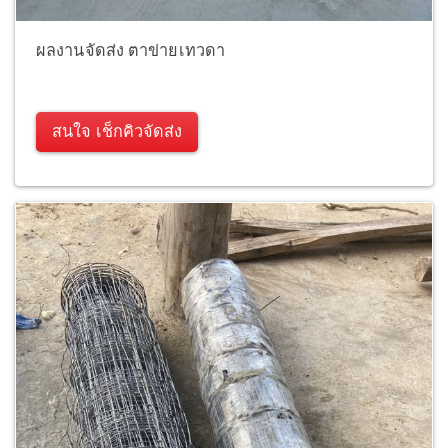
ผลงานจัดส่ง ตาข่ายเทวดา
สนใจ เช็กคิวจัดส่ง