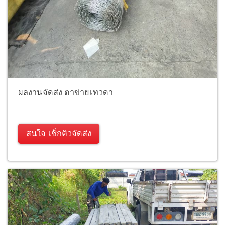
ผลงานจัดส่ง ตาข่ายเทวดา
สนใจ เช็กคิวจัดส่ง