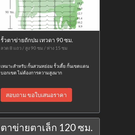
รั้วตาข่ายถักปม เทวดา 90 ซม.
ลวด 8 แถว / สูง 90 ซม / ห่าง 15 ซม
เหมาะสำหรับ กั้นสวนหย่อม รั้วเตี้ย กั้นเขตแดน
บอกเขต ไม่ต้องการความสูงมาก
สอบถาม ขอใบเสนอราคา
ตาข่ายตาเล็ก 120 ซม.