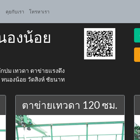
คุยกับเรา
โทรหาเรา
นองน้อย
ถักปม เทวดา ตาข่ายแรงดึง
่ หนองน้อย วัดสิงห์ ชัยนาท
ตาข่ายเทวดา 120 ซม.