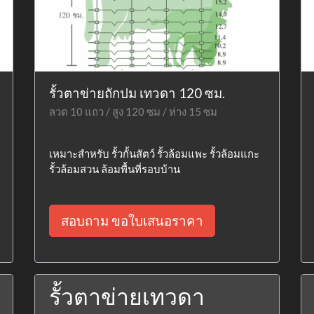
รั้วตาข่ายถักปม เทวดา 120 ซม.
ลวด 10 แถว / สูง 120 ซม / ห่าง 15 ซม
เหมาะสำหรับ รั้วกั้นสัตว์ รั้วล้อมแพะ รั้วล้อมแกะ
รั้วล้อมสวน ล้อมพื้นที่รอบบ้าน
สอบถาม ขอใบเสนอราคา
รั้วตาข่ายเทวดา