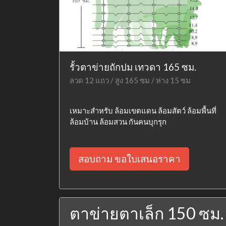
รั้วตาข่ายถักปม เทวดา 165 ซม.
ลวด 12 แถว / สูง 165 ซม / ห่าง 15 ซม
เหมาะสำหรับ ล้อมเขตแดน ล้อมสัตว์ ล้อมพื้นที่
ล้อมบ้าน ล้อมสวน กันคนบุกรุก
สอบถาม ขอใบเสนอราคา
ตาข่ายตาเล็ก 150 ซม.