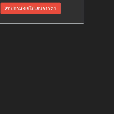
สอบถาม ขอใบเสนอราคา