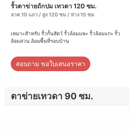
รั้วตาข่ายถักปม เทวดา 120 ซม.
ลวด 10 แถว / สูง 120 ซม / ห่าง 15 ซม
เหมาะสำหรับ รั้วกั้นสัตว์ รั้วล้อมแพะ รั้วล้อมแกะ รั้ว
ล้อมสวน ล้อมพื้นที่รอบบ้าน
สอบถาม ขอใบเสนอราคา
ตาข่ายเทวดา 90 ซม.