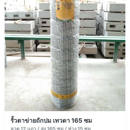
รั้วตาข่ายถักปม เทวดา 165 ซม
ลวด 12 แถว / สูง 165 ซม / ห่าง 15 ซม