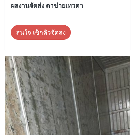
ผลงานจัดส่ง ตาข่ายเทวดา
สนใจ เช็กคิวจัดส่ง