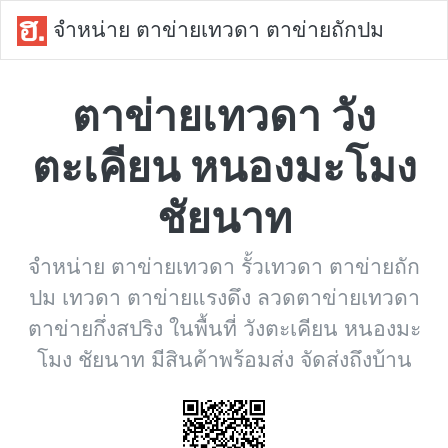
จำหน่าย ตาข่ายเทวดา ตาข่ายถักปม
ตาข่ายเทวดา วัง
ตะเคียน หนองมะโมง
ชัยนาท
จำหน่าย ตาข่ายเทวดา รั้วเทวดา ตาข่ายถัก
ปม เทวดา ตาข่ายแรงดึง ลวดตาข่ายเทวดา
ตาข่ายกึ่งสปริง ในพื้นที่ วังตะเคียน หนองมะ
โมง ชัยนาท มีสินค้าพร้อมส่ง จัดส่งถึงบ้าน