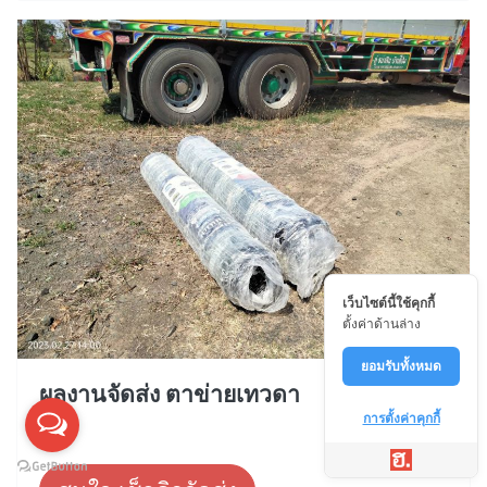
เว็บไซต์นี้ใช้คุกกี้
ตั้งค่าด้านล่าง
ยอมรับทั้งหมด
ผลงานจัดส่ง ตาข่ายเทวดา
การตั้งค่าคุกกี้