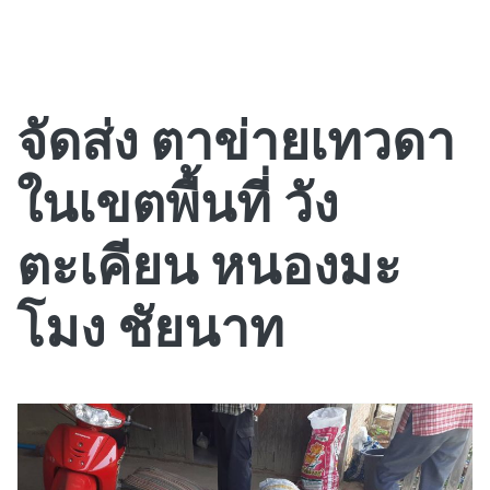
จัดส่ง ตาข่ายเทวดา
ในเขตพื้นที่ วัง
ตะเคียน หนองมะ
โมง ชัยนาท