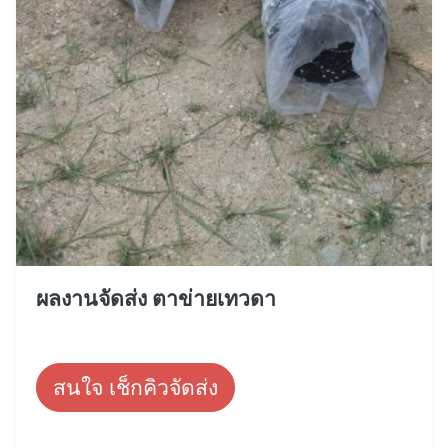
ผลงานจัดส่ง ตาข่ายเทวดา
สนใจ เช็กคิวจัดส่ง