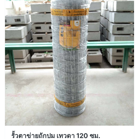
รั้วตาข่ายถักปม เทวดา 120 ซม.