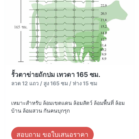
รั้วตาข่ายถักปม เทวดา 165 ซม.
ลวด 12 แถว / สูง 165 ซม / ห่าง 15 ซม
เหมาะสำหรับ ล้อมเขตแดน ล้อมสัตว์ ล้อมพื้นที่ ล้อม
บ้าน ล้อมสวน กันคนบุกรุก
สอบถาม ขอใบเสนอราคา