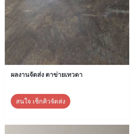
ผลงานจัดส่ง ตาข่ายเทวดา
สนใจ เช็กคิวจัดส่ง