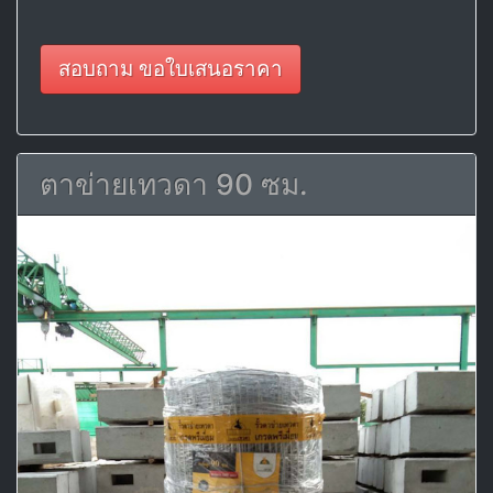
สอบถาม ขอใบเสนอราคา
ตาข่ายเทวดา 90 ซม.