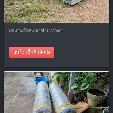
ผลงานจัดส่ง ตาข่ายเทวดา
สนใจ เช็กคิวจัดส่ง