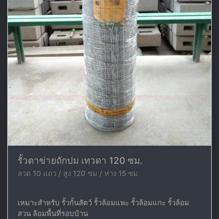
รั้วตาข่ายถักปม เทวดา 120 ซม.
ลวด 10 แถว / สูง 120 ซม / ห่าง 15 ซม
เหมาะสำหรับ รั้วกั้นสัตว์ รั้วล้อมแพะ รั้วล้อมแกะ รั้วล้อม
สวน ล้อมพื้นที่รอบบ้าน