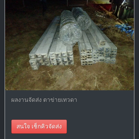
ผลงานจัดส่ง ตาข่ายเทวดา
สนใจ เช็กคิวจัดส่ง