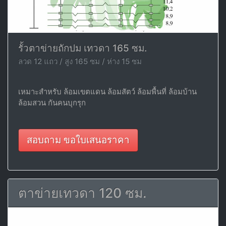
รั้วตาข่ายถักปม เทวดา 165 ซม.
ลวด 12 แถว / สูง 165 ซม / ห่าง 15 ซม
เหมาะสำหรับ ล้อมเขตแดน ล้อมสัตว์ ล้อมพื้นที่ ล้อมบ้าน
ล้อมสวน กันคนบุกรุก
สอบถาม ขอใบเสนอราคา
ตาข่ายเทวดา 120 ซม.