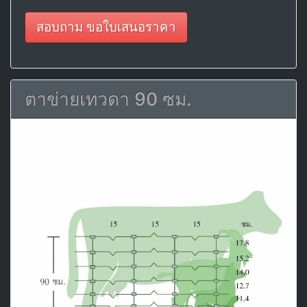
สอบถาม ขอใบเสนอราคา
ตาข่ายเทวดา 90 ซม.