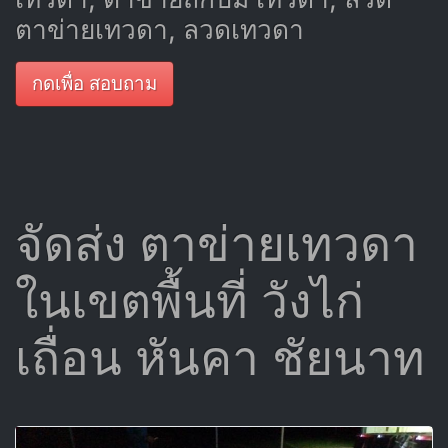
ตาข่ายเทวดา, ลวดเทวดา
กดเพื่อ สอบถาม
จัดส่ง ตาข่ายเทวดา
ในเขตพื้นที่ วังไก่
เถื่อน หันคา ชัยนาท