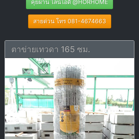
คุยผ่าน ไลน์ไอดี @HORHOME
สายด่วน โทร 081-4674663
ตาข่ายเทวดา 165 ซม.