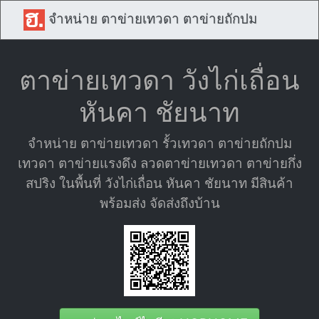
จำหน่าย ตาข่ายเทวดา ตาข่ายถักปม
ตาข่ายเทวดา วังไก่เถื่อน
หันคา ชัยนาท
จำหน่าย ตาข่ายเทวดา รั้วเทวดา ตาข่ายถักปม
เทวดา ตาข่ายแรงดึง ลวดตาข่ายเทวดา ตาข่ายกึ่ง
สปริง ในพื้นที่ วังไก่เถื่อน หันคา ชัยนาท มีสินค้า
พร้อมส่ง จัดส่งถึงบ้าน