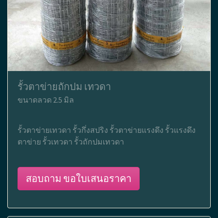
รั้วตาข่ายถักปม เทวดา
ขนาดลวด 2.5 มิล
รั้วตาข่ายเทวดา รั้วกึ่งสปริง รั้วตาข่ายแรงดึง รั้วแรงดึง
ตาข่าย รั้วเทวดา รั้วถักปมเทวดา
สอบถาม ขอใบเสนอราคา