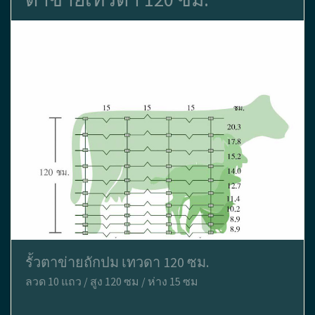
รั้วตาข่ายถักปม เทวดา 120 ซม.
ลวด 10 แถว / สูง 120 ซม / ห่าง 15 ซม