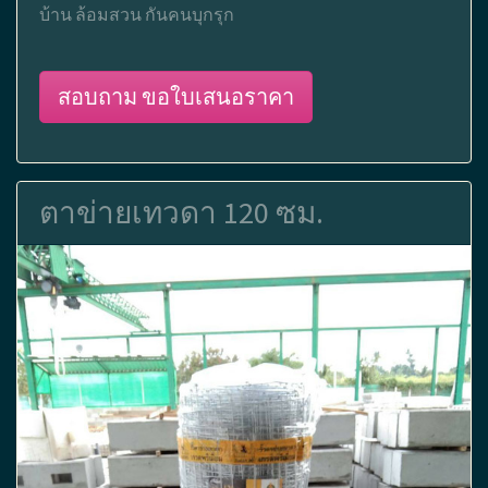
บ้าน ล้อมสวน กันคนบุกรุก
สอบถาม ขอใบเสนอราคา
ตาข่ายเทวดา 120 ซม.