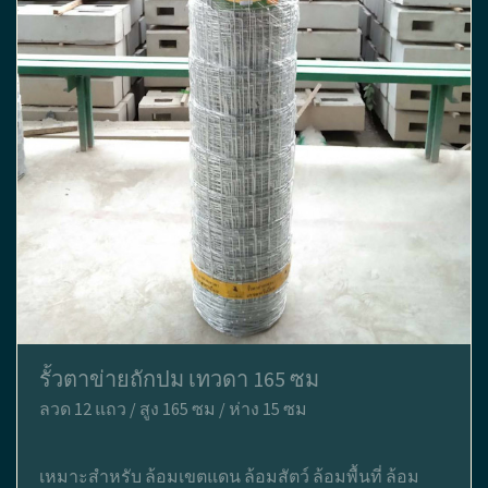
รั้วตาข่ายถักปม เทวดา 165 ซม
ลวด 12 แถว / สูง 165 ซม / ห่าง 15 ซม
เหมาะสำหรับ ล้อมเขตแดน ล้อมสัตว์ ล้อมพื้นที่ ล้อม