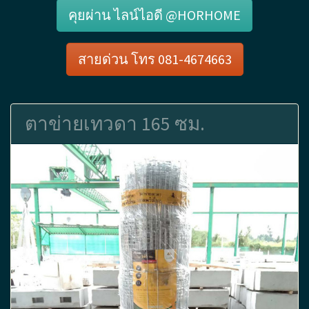
คุยผ่าน ไลน์ไอดี @HORHOME
สายด่วน โทร 081-4674663
ตาข่ายเทวดา 165 ซม.