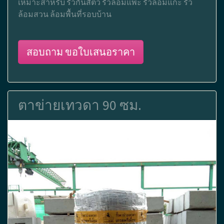
เหมาะสำหรับ รั้วกั้นสัตว์ รั้วล้อมแพะ รั้วล้อมแกะ รั้ว
ล้อมสวน ล้อมพื้นที่รอบบ้าน
สอบถาม ขอใบเสนอราคา
ตาข่ายเทวดา 90 ซม.