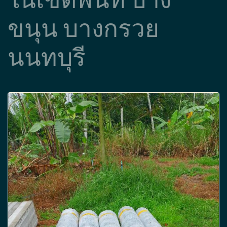
ขนุน บางกรวย
นนทบุรี