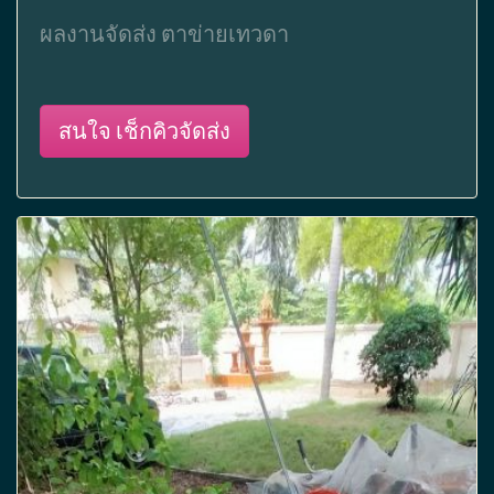
ผลงานจัดส่ง ตาข่ายเทวดา
สนใจ เช็กคิวจัดส่ง