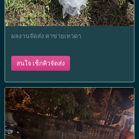
ผลงานจัดส่ง ตาข่ายเทวดา
สนใจ เช็กคิวจัดส่ง