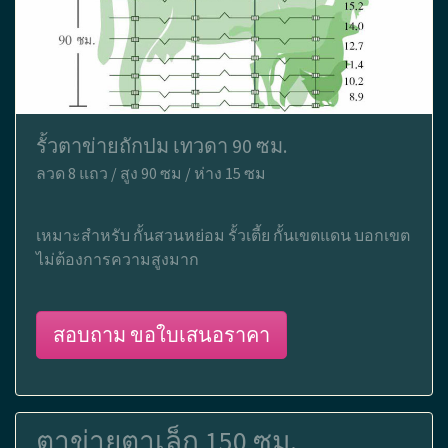
รั้วตาข่ายถักปม เทวดา 90 ซม.
ลวด 8 แถว / สูง 90 ซม / ห่าง 15 ซม
เหมาะสำหรับ กั้นสวนหย่อม รั้วเตี้ย กั้นเขตแดน บอกเขต
ไม่ต้องการความสูงมาก
สอบถาม ขอใบเสนอราคา
ตาข่ายตาเล็ก 150 ซม.