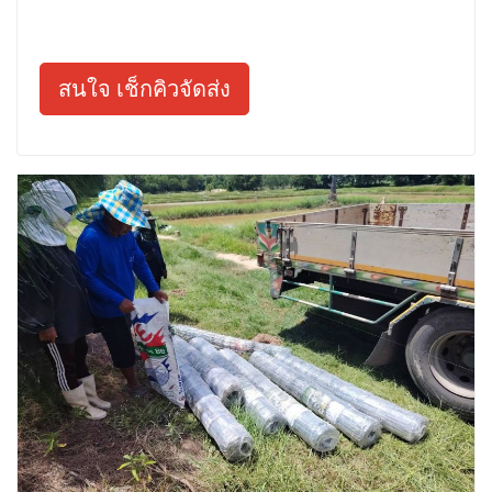
สนใจ เช็กคิวจัดส่ง