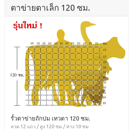
ตาข่ายตาเล็ก 120 ซม.
รั้วตาข่ายถักปม เทวดา 120 ซม.
ลวด 12 แถว / สูง 120 ซม / ห่าง 10 ซม