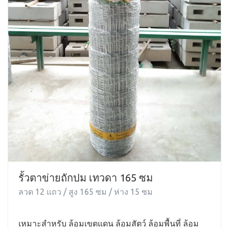
รั้วตาข่ายถักปม เทวดา 165 ซม
ลวด 12 แถว / สูง 165 ซม / ห่าง 15 ซม
เหมาะสำหรับ ล้อมเขตแดน ล้อมสัตว์ ล้อมพื้นที่ ล้อม