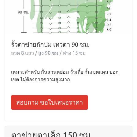
รั้วตาข่ายถักปม เทวดา 90 ซม.
ลวด 8 แถว / สูง 90 ซม / ห่าง 15 ซม
เหมาะสำหรับ กั้นสวนหย่อม รั้วเตี้ย กั้นเขตแดน บอก
เขต ไม่ต้องการความสูงมาก
สอบถาม ขอใบเสนอราคา
ตาข่ายตาเล็ก 150 ซม.