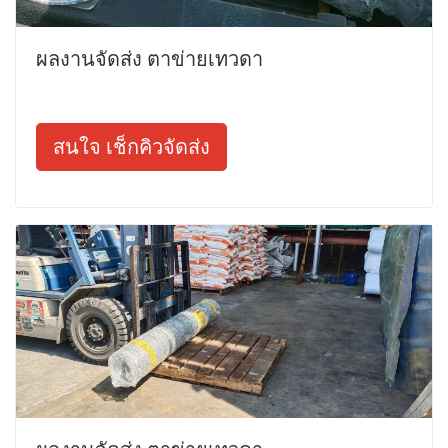
ผลงานจัดส่ง ตาข่ายเทวดา
สนใจ เช็กคิวจัดส่ง