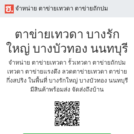
จำหน่าย ตาข่ายเทวดา ตาข่ายถักปม
ตาข่ายเทวดา บางรัก
ใหญ่ บางบัวทอง นนทบุรี
จำหน่าย ตาข่ายเทวดา รั้วเทวดา ตาข่ายถักปม
เทวดา ตาข่ายแรงดึง ลวดตาข่ายเทวดา ตาข่าย
กึ่งสปริง ในพื้นที่ บางรักใหญ่ บางบัวทอง นนทบุรี
มีสินค้าพร้อมส่ง จัดส่งถึงบ้าน