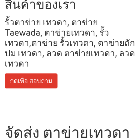
สินค้าของเรา
รั้วตาข่าย เทวดา, ตาข่าย
Taewada, ตาข่ายเทวดา, รั้ว
เทวดา,ตาข่าย รั้วเทวดา, ตาข่ายถัก
ปม เทวดา, ลวด ตาข่ายเทวดา, ลวด
เทวดา
กดเพื่อ สอบถาม
จัดส่ง ตาข่ายเทวดา