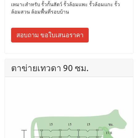
เหมาะสำหรับ รั้วกั้นสัตว์ รั้วล้อมแพะ รั้วล้อมแกะ รั้ว
ล้อมสวน ล้อมพื้นที่รอบบ้าน
สอบถาม ขอใบเสนอราคา
ตาข่ายเทวดา 90 ซม.