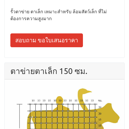
รั้วตาข่าย ตาเล็ก เหมาะสำหรับ ล้อมสัตว์เล็ก ที่ไม่
ต้องการความสูงมาก
สอบถาม ขอใบเสนอราคา
ตาข่ายตาเล็ก 150 ซม.