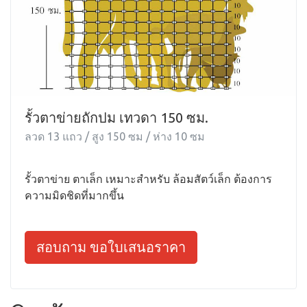
รั้วตาข่ายถักปม เทวดา 150 ซม.
ลวด 13 แถว / สูง 150 ซม / ห่าง 10 ซม
รั้วตาข่าย ตาเล็ก เหมาะสำหรับ ล้อมสัตว์เล็ก ต้องการ
ความมิดชิดที่มากขึ้น
สอบถาม ขอใบเสนอราคา