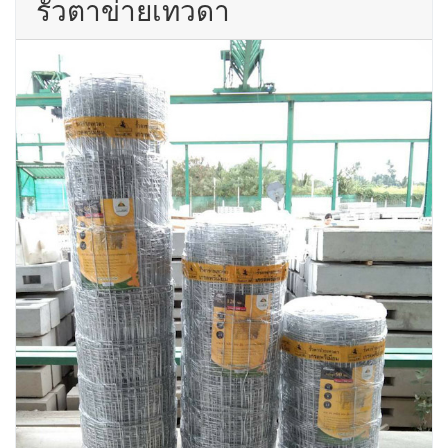
รั้วตาข่ายเทวดา