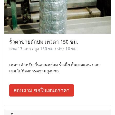
รั้วตาข่ายถักปม เทวดา 150 ซม.
ลวด 13 แถว / สูง 150 ซม / ห่าง 10 ซม
เหมาะสำหรับ กั้นสวนหย่อม รั้วเตี้ย กั้นเขตแดน บอก
เขต ไม่ต้องการความสูงมาก
สอบถาม ขอใบเสนอราคา