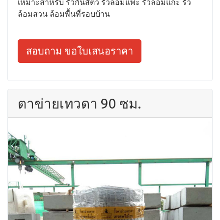
เหมาะสำหรับ รั้วกั้นสัตว์ รั้วล้อมแพะ รั้วล้อมแกะ รั้ว
ล้อมสวน ล้อมพื้นที่รอบบ้าน
สอบถาม ขอใบเสนอราคา
ตาข่ายเทวดา 90 ซม.