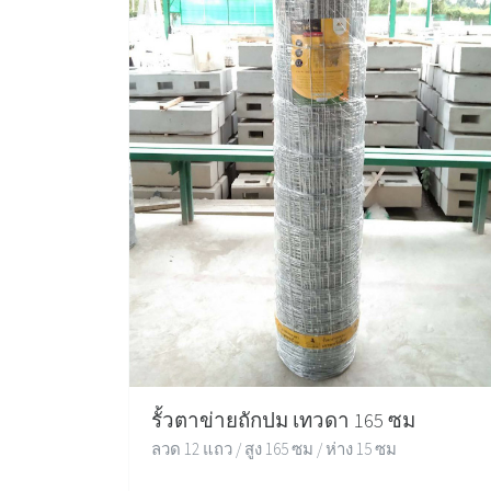
รั้วตาข่ายถักปม เทวดา 165 ซม
ลวด 12 แถว / สูง 165 ซม / ห่าง 15 ซม