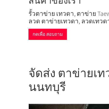
สินค้าของเรา
รั้วตาข่าย เทวดา, ตาข่าย Tae
ลวด ตาข่ายเทวดา, ลวดเทวด
กดเพื่อ สอบถาม
จัดส่ง ตาข่ายเท
นนทบุรี