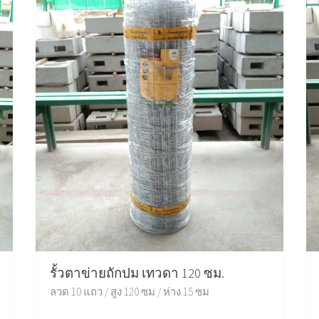
รั้วตาข่ายถักปม เทวดา 120 ซม.
ลวด 10 แถว / สูง 120 ซม / ห่าง 15 ซม