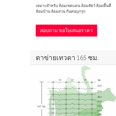
เหมาะสำหรับ ล้อมเขตแดน ล้อมสัตว์ ล้อมพื้นที่
ล้อมบ้าน ล้อมสวน กันคนบุกรุก
สอบถาม ขอใบเสนอราคา
ตาข่ายเทวดา 165 ซม.