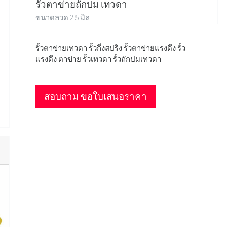
รั้วตาข่ายถักปม เทวดา
ขนาดลวด 2.5 มิล
รั้วตาข่ายเทวดา รั้วกึ่งสปริง รั้วตาข่ายแรงดึง รั้ว
แรงดึง ตาข่าย รั้วเทวดา รั้วถักปมเทวดา
สอบถาม ขอใบเสนอราคา