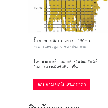
รั้วตาข่ายถักปม เทวดา 150 ซม.
ลวด 13 แถว / สูง 150 ซม / ห่าง 10 ซม
รั้วตาข่าย ตาเล็ก เหมาะสำหรับ ล้อมสัตว์เล็ก
ต้องการความมิดชิดที่มากขึ้น
สอบถาม ขอใบเสนอราคา