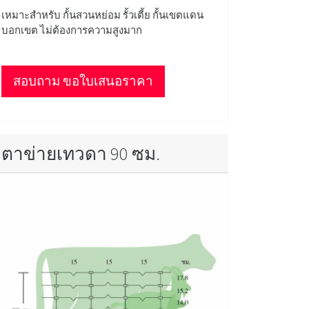
เหมาะสำหรับ กั้นสวนหย่อม รั้วเตี้ย กั้นเขตแดน
บอกเขต ไม่ต้องการความสูงมาก
สอบถาม ขอใบเสนอราคา
ตาข่ายเทวดา 90 ซม.