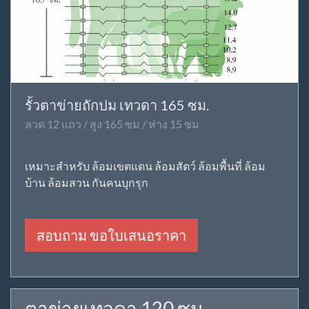
รั้วตาข่ายถักปม เทวดา 165 ซม.
ลวด 12 แถว / สูง 165 ซม / ห่าง 15 ซม
เหมาะสำหรับ ล้อมเขตแดน ล้อมสัตว์ ล้อมพื้นที่ ล้อม
บ้าน ล้อมสวน กันคนบุกรุก
สอบถาม ขอใบเสนอราคา
ตาข่ายเทวดา 120 ซม.