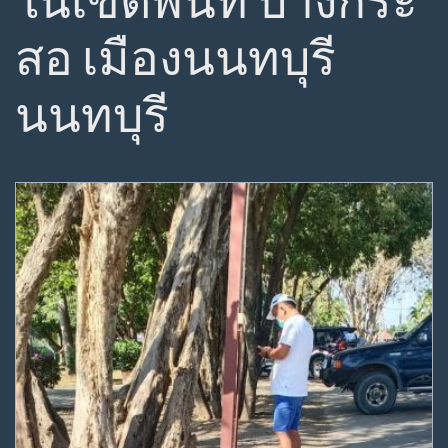
สอ เมืองนนทบุรี
นนทบุรี