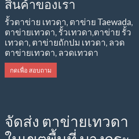
สินค้าของเรา
รั้วตาข่าย เทวดา, ตาข่าย Taewada,
ตาข่ายเทวดา, รั้วเทวดา,ตาข่าย รั้ว
เทวดา, ตาข่ายถักปม เทวดา, ลวด
ตาข่ายเทวดา, ลวดเทวดา
กดเพื่อ สอบถาม
จัดส่ง ตาข่ายเทวดา
ในเขตพื้นที่ บางกระ