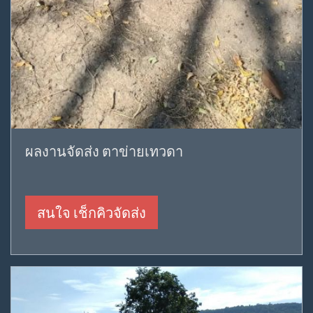
ผลงานจัดส่ง ตาข่ายเทวดา
สนใจ เช็กคิวจัดส่ง