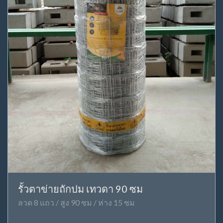
รั้วตาข่ายถักปม เทวดา 90 ซม
ลวด 8 แถว / สูง 90 ซม / ห่าง 15 ซม