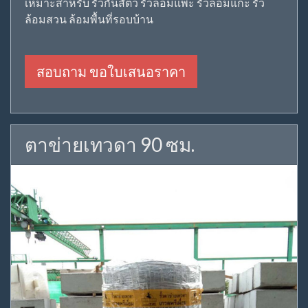
เหมาะสำหรับ รั้วกั้นสัตว์ รั้วล้อมแพะ รั้วล้อมแกะ รั้ว
ล้อมสวน ล้อมพื้นที่รอบบ้าน
สอบถาม ขอใบเสนอราคา
ตาข่ายเทวดา 90 ซม.