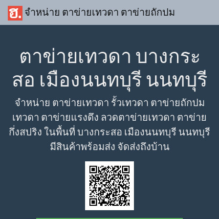
จำหน่าย ตาข่ายเทวดา ตาข่ายถักปม
ตาข่ายเทวดา บางกระ
สอ เมืองนนทบุรี นนทบุรี
จำหน่าย ตาข่ายเทวดา รั้วเทวดา ตาข่ายถักปม
เทวดา ตาข่ายแรงดึง ลวดตาข่ายเทวดา ตาข่าย
กึ่งสปริง ในพื้นที่ บางกระสอ เมืองนนทบุรี นนทบุรี
มีสินค้าพร้อมส่ง จัดส่งถึงบ้าน