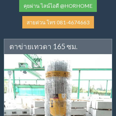
คุยผ่าน ไลน์ไอดี @HORHOME
สายด่วน โทร 081-4674663
ตาข่ายเทวดา 165 ซม.