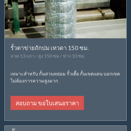
รั้วตาข่ายถักปม เทวดา 150 ซม.
ลวด 13 แถว / สูง 150 ซม / ห่าง 10 ซม
เหมาะสำหรับ กั้นสวนหย่อม รั้วเตี้ย กั้นเขตแดน บอกเขต
ไม่ต้องการความสูงมาก
สอบถาม ขอใบเสนอราคา