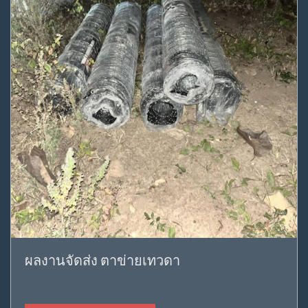
ผลงานจัดส่ง ตาข่ายเทวดา