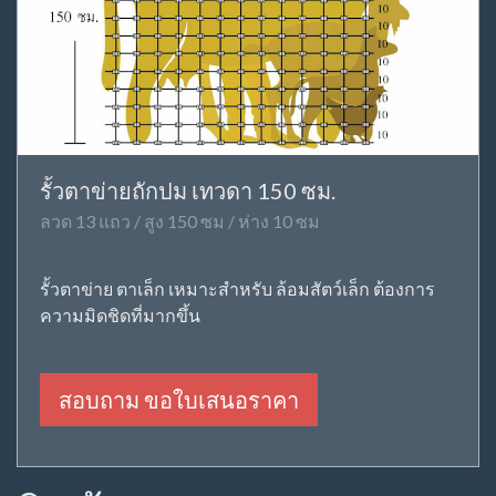
รั้วตาข่ายถักปม เทวดา 150 ซม.
ลวด 13 แถว / สูง 150 ซม / ห่าง 10 ซม
รั้วตาข่าย ตาเล็ก เหมาะสำหรับ ล้อมสัตว์เล็ก ต้องการ
ความมิดชิดที่มากขึ้น
สอบถาม ขอใบเสนอราคา