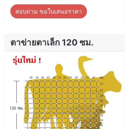
สอบถาม ขอใบเสนอราคา
ตาข่ายตาเล็ก 120 ซม.