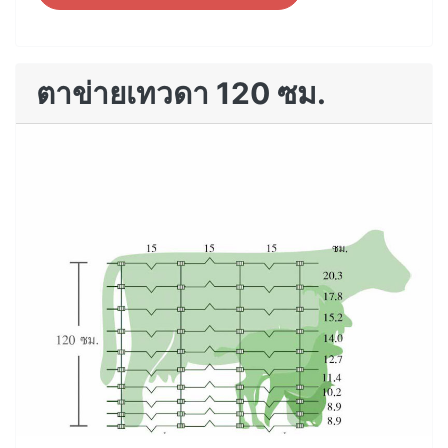
ตาข่ายเทวดา 120 ซม.