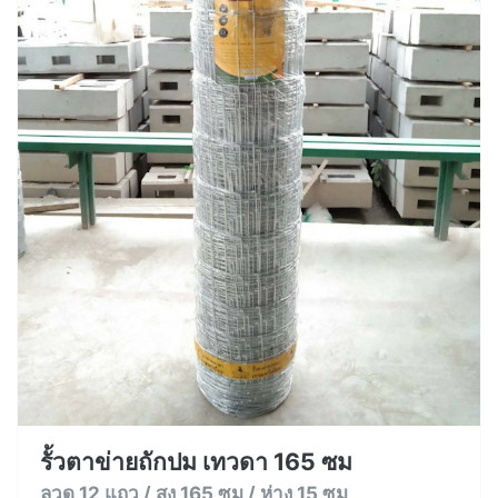
รั้วตาข่ายถักปม เทวดา 165 ซม
ลวด 12 แถว / สูง 165 ซม / ห่าง 15 ซม