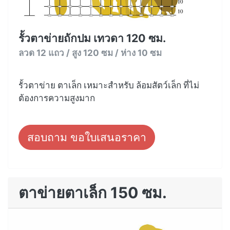
รั้วตาข่ายถักปม เทวดา 120 ซม.
ลวด 12 แถว / สูง 120 ซม / ห่าง 10 ซม
รั้วตาข่าย ตาเล็ก เหมาะสำหรับ ล้อมสัตว์เล็ก ที่ไม่
ต้องการความสูงมาก
สอบถาม ขอใบเสนอราคา
ตาข่ายตาเล็ก 150 ซม.