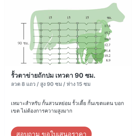
รั้วตาข่ายถักปม เทวดา 90 ซม.
ลวด 8 แถว / สูง 90 ซม / ห่าง 15 ซม
เหมาะสำหรับ กั้นสวนหย่อม รั้วเตี้ย กั้นเขตแดน บอก
เขต ไม่ต้องการความสูงมาก
สอบถาม ขอใบเสนอราคา