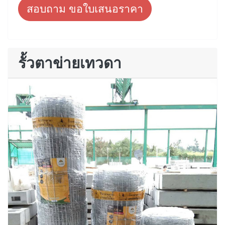
สอบถาม ขอใบเสนอราคา
รั้วตาข่ายเทวดา