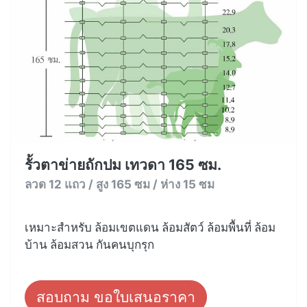
รั้วตาข่ายถักปม เทวดา 165 ซม.
ลวด 12 แถว / สูง 165 ซม / ห่าง 15 ซม
เหมาะสำหรับ ล้อมเขตแดน ล้อมสัตว์ ล้อมพื้นที่ ล้อม
บ้าน ล้อมสวน กันคนบุกรุก
สอบถาม ขอใบเสนอราคา