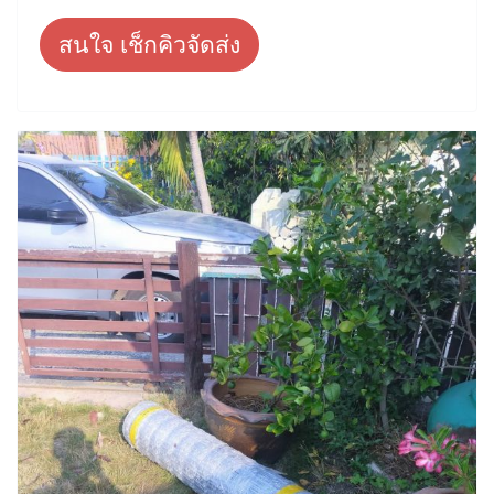
สนใจ เช็กคิวจัดส่ง