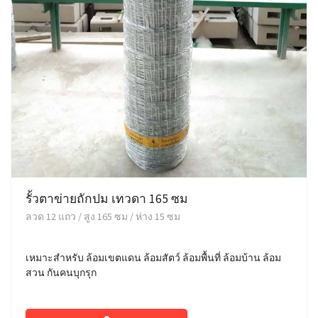
รั้วตาข่ายถักปม เทวดา 165 ซม
ลวด 12 แถว / สูง 165 ซม / ห่าง 15 ซม
เหมาะสำหรับ ล้อมเขตแดน ล้อมสัตว์ ล้อมพื้นที่ ล้อมบ้าน ล้อม
สวน กันคนบุกรุก