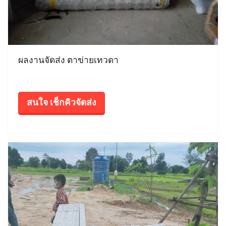
ผลงานจัดส่ง ตาข่ายเทวดา
สนใจ เช็กคิวจัดส่ง