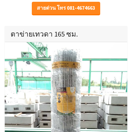
สายด่วน โทร 081-4674663
ตาข่ายเทวดา 165 ซม.