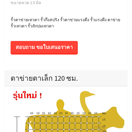
ขนาดลวด 2.5 มิล
รั้วตาข่ายเทวดา รั้วกึ่งสปริง รั้วตาข่ายแรงดึง รั้วแรงดึง ตาข่าย
รั้วเทวดา รั้วถักปมเทวดา
สอบถาม ขอใบเสนอราคา
ตาข่ายตาเล็ก 120 ซม.