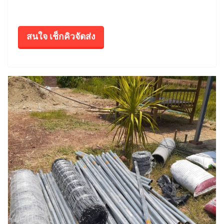
สนใจ เช็กคิวจัดส่ง