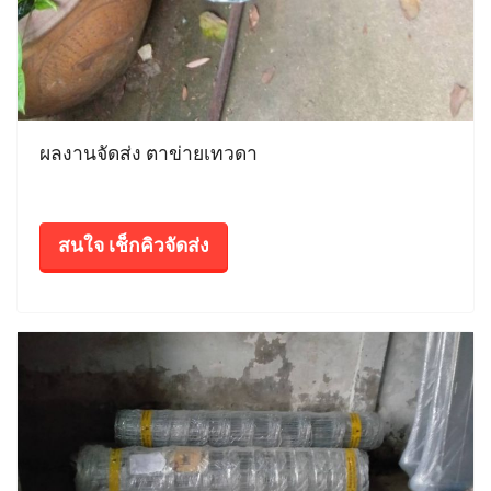
ผลงานจัดส่ง ตาข่ายเทวดา
สนใจ เช็กคิวจัดส่ง