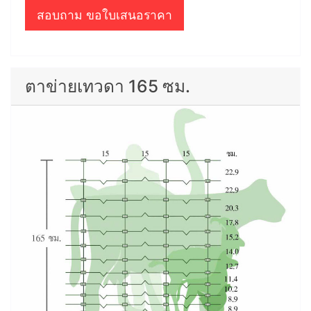
สอบถาม ขอใบเสนอราคา
ตาข่ายเทวดา 165 ซม.