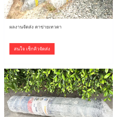
ผลงานจัดส่ง ตาข่ายเทวดา
สนใจ เช็กคิวจัดส่ง