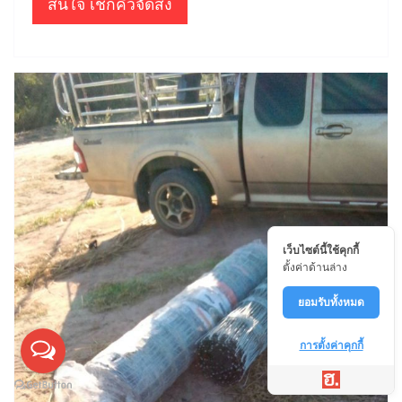
สนใจ เช็กคิวจัดส่ง
เว็บไซต์นี้ใช้คุกกี้
ตั้งค่าด้านล่าง
ยอมรับทั้งหมด
การตั้งค่าคุกกี้