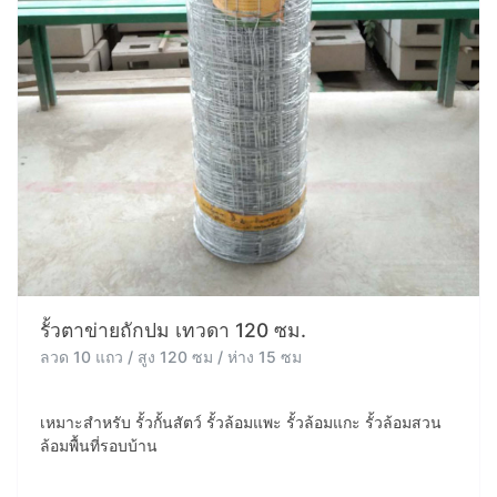
รั้วตาข่ายถักปม เทวดา 120 ซม.
ลวด 10 แถว / สูง 120 ซม / ห่าง 15 ซม
เหมาะสำหรับ รั้วกั้นสัตว์ รั้วล้อมแพะ รั้วล้อมแกะ รั้วล้อมสวน
ล้อมพื้นที่รอบบ้าน