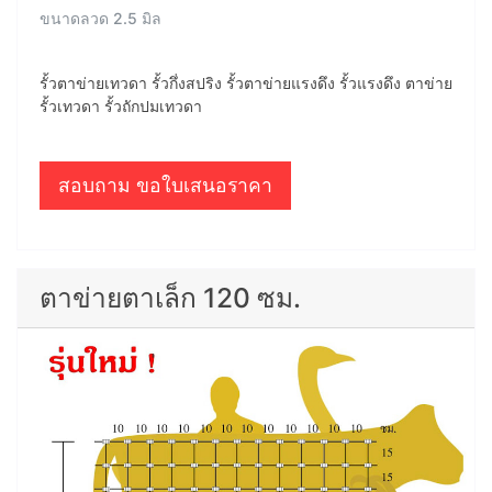
ขนาดลวด 2.5 มิล
รั้วตาข่ายเทวดา รั้วกึ่งสปริง รั้วตาข่ายแรงดึง รั้วแรงดึง ตาข่าย
รั้วเทวดา รั้วถักปมเทวดา
สอบถาม ขอใบเสนอราคา
ตาข่ายตาเล็ก 120 ซม.