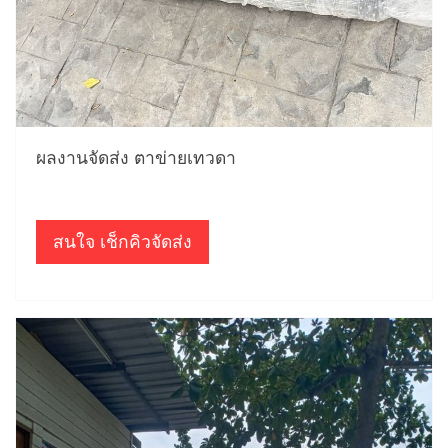
ผลงานจัดส่ง ตาข่ายเทวดา
สนใจ เช็กคิวจัดส่ง