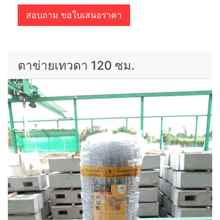
สอบถาม ขอใบเสนอราคา
ตาข่ายเทวดา 120 ซม.