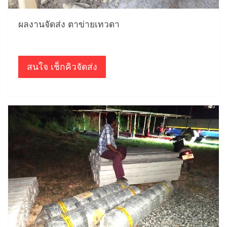
ผลงานจัดส่ง ตาข่ายเทวดา
สนใจ เช็กคิวจัดส่ง