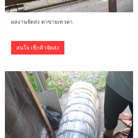
ผลงานจัดส่ง ตาข่ายเทวดา
สนใจ เช็กคิวจัดส่ง