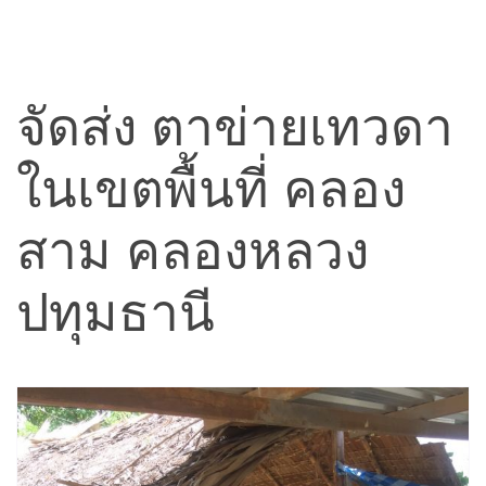
จัดส่ง ตาข่ายเทวดา
ในเขตพื้นที่ คลอง
สาม คลองหลวง
ปทุมธานี