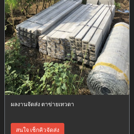
ผลงานจัดส่ง ตาข่ายเทวดา
สนใจ เช็กคิวจัดส่ง