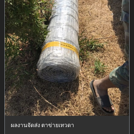
ผลงานจัดส่ง ตาข่ายเทวดา