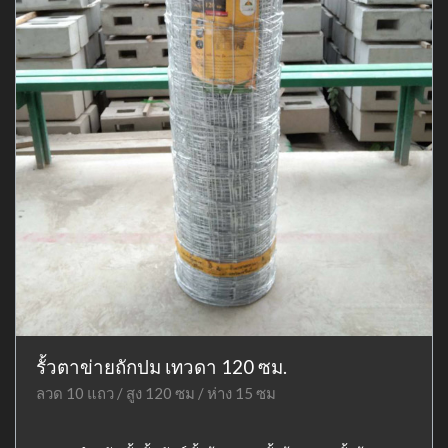
รั้วตาข่ายถักปม เทวดา 120 ซม.
ลวด 10 แถว / สูง 120 ซม / ห่าง 15 ซม