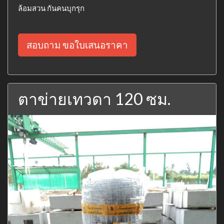
ล้อมสวน กันคนบุกรุก
สอบถาม ขอใบเสนอราคา
ตาข่ายเทวดา 120 ซม.