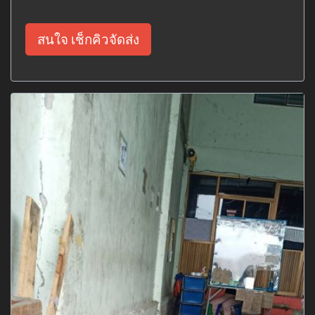
สนใจ เช็กคิวจัดส่ง