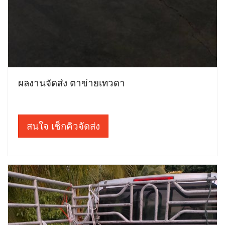
ผลงานจัดส่ง ตาข่ายเทวดา
สนใจ เช็กคิวจัดส่ง