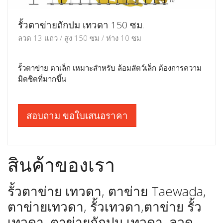
รั้วตาข่ายถักปม เทวดา 150 ซม.
ลวด 13 แถว / สูง 150 ซม / ห่าง 10 ซม
รั้วตาข่าย ตาเล็ก เหมาะสำหรับ ล้อมสัตว์เล็ก ต้องการความ
มิดชิดที่มากขึ้น
สอบถาม ขอใบเสนอราคา
สินค้าของเรา
รั้วตาข่าย เทวดา, ตาข่าย Taewada,
ตาข่ายเทวดา, รั้วเทวดา,ตาข่าย รั้ว
เทวดา, ตาข่ายถักปม เทวดา, ลวด