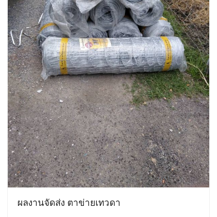
ผลงานจัดส่ง ตาข่ายเทวดา