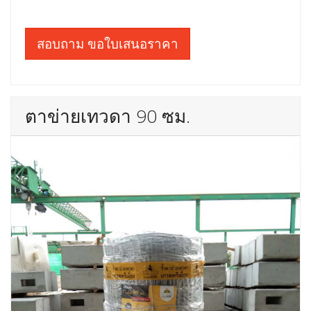
สอบถาม ขอใบเสนอราคา
ตาข่ายเทวดา 90 ซม.