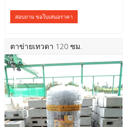
สอบถาม ขอใบเสนอราคา
ตาข่ายเทวดา 120 ซม.