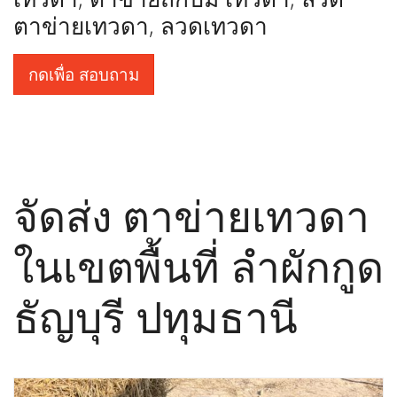
ตาข่ายเทวดา, ลวดเทวดา
กดเพื่อ สอบถาม
จัดส่ง ตาข่ายเทวดา
ในเขตพื้นที่ ลำผักกูด
ธัญบุรี ปทุมธานี