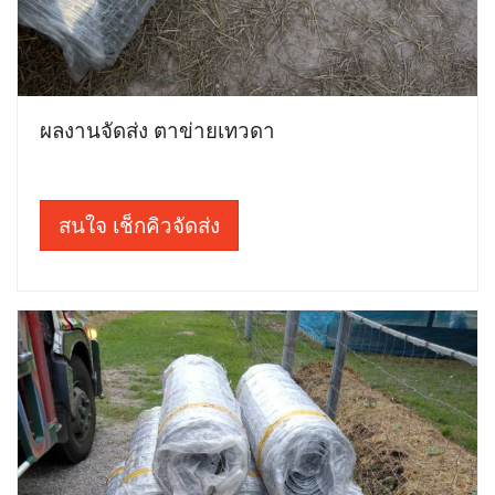
ผลงานจัดส่ง ตาข่ายเทวดา
สนใจ เช็กคิวจัดส่ง