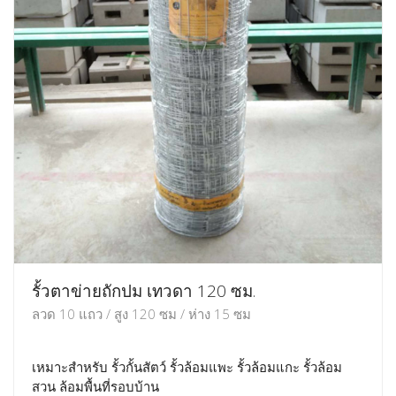
รั้วตาข่ายถักปม เทวดา 120 ซม.
ลวด 10 แถว / สูง 120 ซม / ห่าง 15 ซม
เหมาะสำหรับ รั้วกั้นสัตว์ รั้วล้อมแพะ รั้วล้อมแกะ รั้วล้อม
สวน ล้อมพื้นที่รอบบ้าน