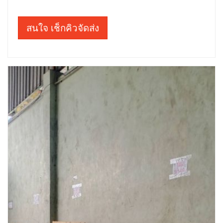
สนใจ เช็กคิวจัดส่ง