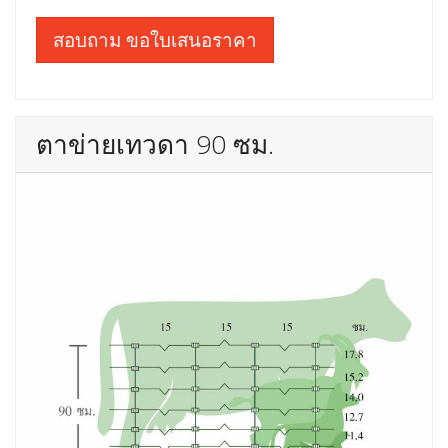
สอบถาม ขอใบเสนอราคา
ตาข่ายเทวดา 90 ซม.