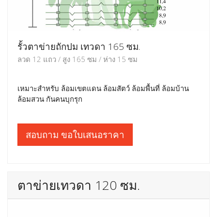
รั้วตาข่ายถักปม เทวดา 165 ซม.
ลวด 12 แถว / สูง 165 ซม / ห่าง 15 ซม
เหมาะสำหรับ ล้อมเขตแดน ล้อมสัตว์ ล้อมพื้นที่ ล้อมบ้าน
ล้อมสวน กันคนบุกรุก
สอบถาม ขอใบเสนอราคา
ตาข่ายเทวดา 120 ซม.