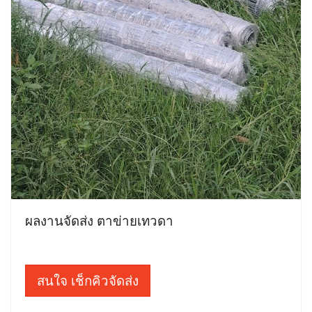
ผลงานจัดส่ง ตาข่ายเทวดา
สนใจ เช็กคิวจัดส่ง