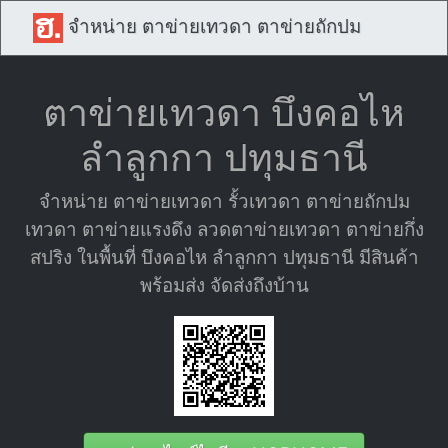
จำหน่าย ตาข่ายเทวดา ตาข่ายถักปม
ตาข่ายเทวดา บึงคอไห
ลำลูกกา ปทุมธานี
จำหน่าย ตาข่ายเทวดา รั้วเทวดา ตาข่ายถักปม
เทวดา ตาข่ายแรงดึง ลวดตาข่ายเทวดา ตาข่ายกึ่ง
สปริง ในพื้นที่ บึงคอไห ลำลูกกา ปทุมธานี มีสินค้า
พร้อมส่ง จัดส่งถึงบ้าน