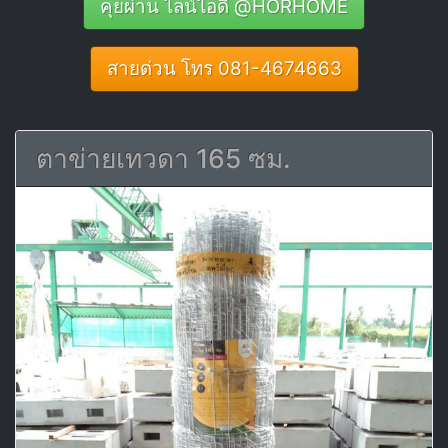
คุยผ่าน ไลน์ไอดี @HORHOME
สายด่วน โทร 081-4674663
ตาข่ายเทวดา 165 ซม.