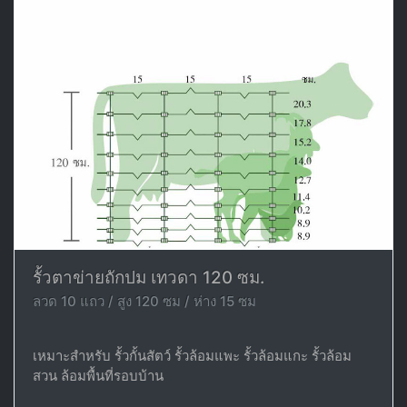
รั้วตาข่ายถักปม เทวดา 120 ซม.
ลวด 10 แถว / สูง 120 ซม / ห่าง 15 ซม
เหมาะสำหรับ รั้วกั้นสัตว์ รั้วล้อมแพะ รั้วล้อมแกะ รั้วล้อม
สวน ล้อมพื้นที่รอบบ้าน