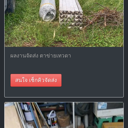
ผลงานจัดส่ง ตาข่ายเทวดา
สนใจ เช็กคิวจัดส่ง