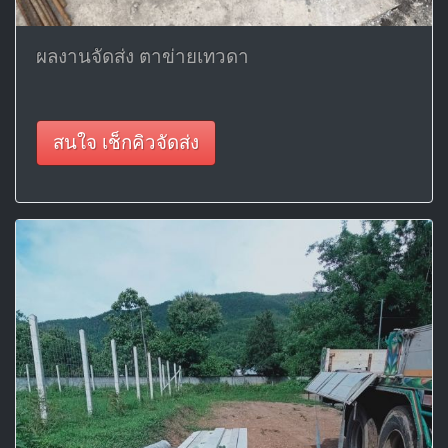
ผลงานจัดส่ง ตาข่ายเทวดา
สนใจ เช็กคิวจัดส่ง