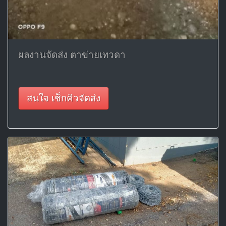
ผลงานจัดส่ง ตาข่ายเทวดา
สนใจ เช็กคิวจัดส่ง