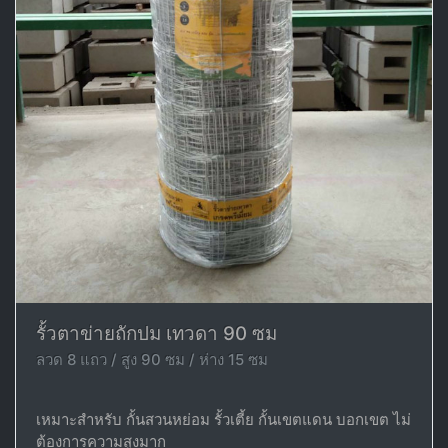
รั้วตาข่ายถักปม เทวดา 90 ซม
ลวด 8 แถว / สูง 90 ซม / ห่าง 15 ซม
เหมาะสำหรับ กั้นสวนหย่อม รั้วเตี้ย กั้นเขตแดน บอกเขต ไม่
ต้องการความสูงมาก