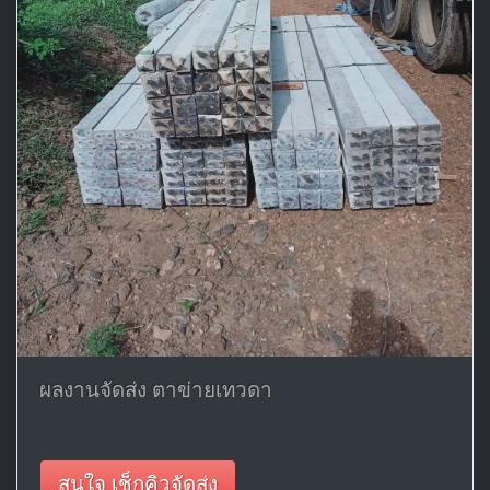
ผลงานจัดส่ง ตาข่ายเทวดา
สนใจ เช็กคิวจัดส่ง