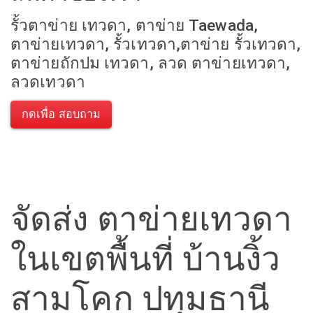
รั้วตาข่าย เทวดา, ตาข่าย Taewada,
ตาข่ายเทวดา, รั้วเทวดา,ตาข่าย รั้วเทวดา,
ตาข่ายถักปม เทวดา, ลวด ตาข่ายเทวดา,
ลวดเทวดา
กดเพื่อ สอบถาม
จัดส่ง ตาข่ายเทวดา
ในเขตพื้นที่ บ้านงิ้ว
สามโคก ปทุมธานี