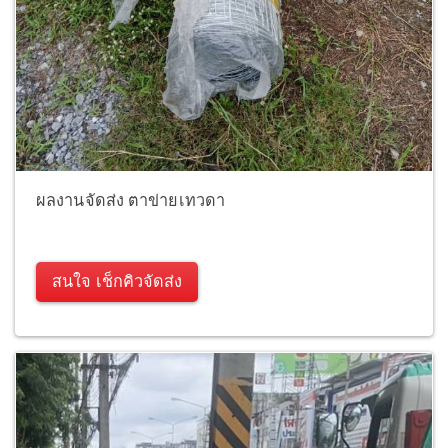
ผลงานจัดส่ง ตาข่ายเทวดา
สนใจ เช็กคิวจัดส่ง