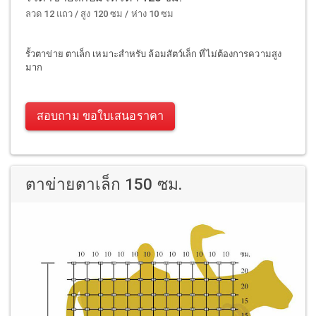
ลวด 12 แถว / สูง 120 ซม / ห่าง 10 ซม
รั้วตาข่าย ตาเล็ก เหมาะสำหรับ ล้อมสัตว์เล็ก ที่ไม่ต้องการความสูง
มาก
สอบถาม ขอใบเสนอราคา
ตาข่ายตาเล็ก 150 ซม.