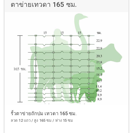
ตาข่ายเทวดา 165 ซม.
รั้วตาข่ายถักปม เทวดา 165 ซม.
ลวด 12 แถว / สูง 165 ซม / ห่าง 15 ซม