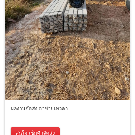
ผลงานจัดส่ง ตาข่ายเทวดา
สนใจ เช็กคิวจัดส่ง