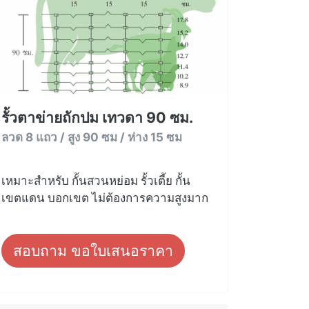
รั้วตาข่ายถักปม เทวดา 90 ซม.
ลวด 8 แถว / สูง 90 ซม / ห่าง 15 ซม
เหมาะสำหรับ กั้นสวนหย่อม รั้วเตี้ย กั้น
เขตแดน บอกเขต ไม่ต้องการความสูงมาก
สอบถาม ขอใบเสนอราคา