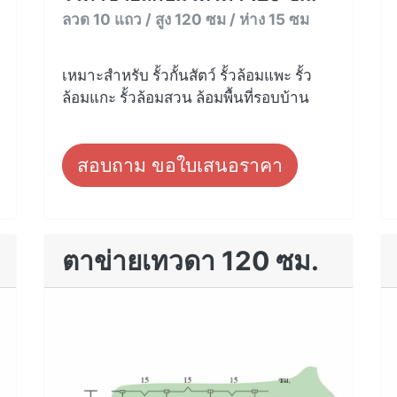
ลวด 10 แถว / สูง 120 ซม / ห่าง 15 ซม
เหมาะสำหรับ รั้วกั้นสัตว์ รั้วล้อมแพะ รั้ว
ล้อมแกะ รั้วล้อมสวน ล้อมพื้นที่รอบบ้าน
สอบถาม ขอใบเสนอราคา
ตาข่ายเทวดา 120 ซม.