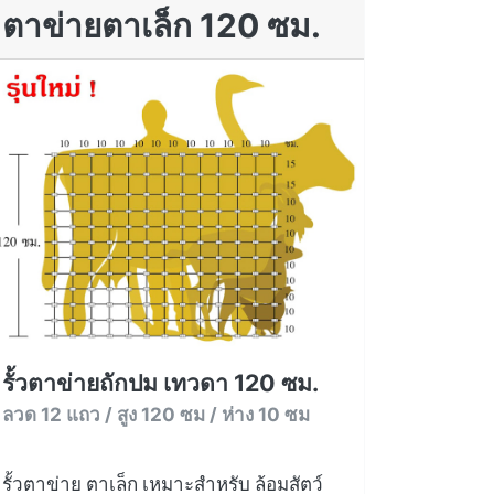
ตาข่ายตาเล็ก 120 ซม.
รั้วตาข่ายถักปม เทวดา 120 ซม.
ลวด 12 แถว / สูง 120 ซม / ห่าง 10 ซม
รั้วตาข่าย ตาเล็ก เหมาะสำหรับ ล้อมสัตว์