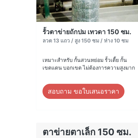
รั้วตาข่ายถักปม เทวดา 150 ซม.
ลวด 13 แถว / สูง 150 ซม / ห่าง 10 ซม
เหมาะสำหรับ กั้นสวนหย่อม รั้วเตี้ย กั้น
เขตแดน บอกเขต ไม่ต้องการความสูงมาก
สอบถาม ขอใบเสนอราคา
ตาข่ายตาเล็ก 150 ซม.