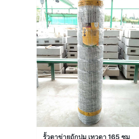
รั้วตาข่ายถักปม เทวดา 165 ซม