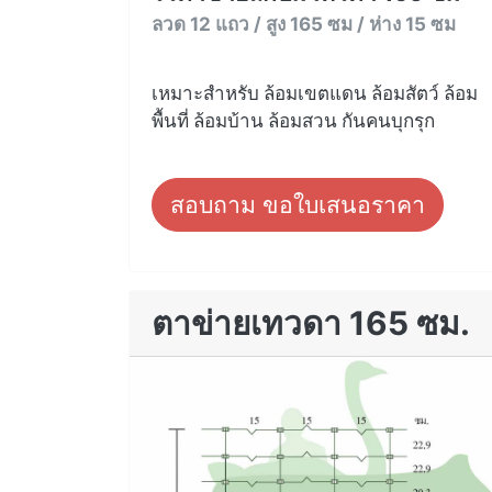
ลวด 12 แถว / สูง 165 ซม / ห่าง 15 ซม
เหมาะสำหรับ ล้อมเขตแดน ล้อมสัตว์ ล้อม
พื้นที่ ล้อมบ้าน ล้อมสวน กันคนบุกรุก
สอบถาม ขอใบเสนอราคา
ตาข่ายเทวดา 165 ซม.