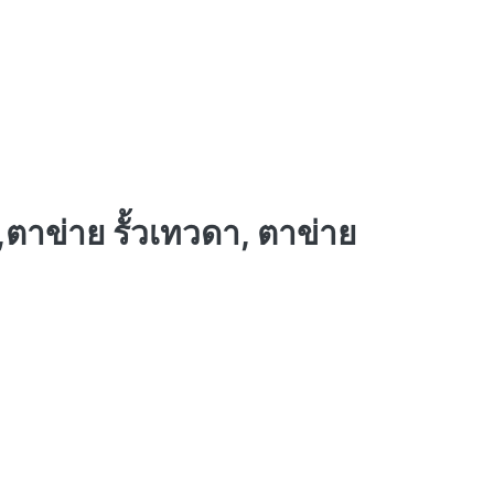
ตาข่าย รั้วเทวดา, ตาข่าย