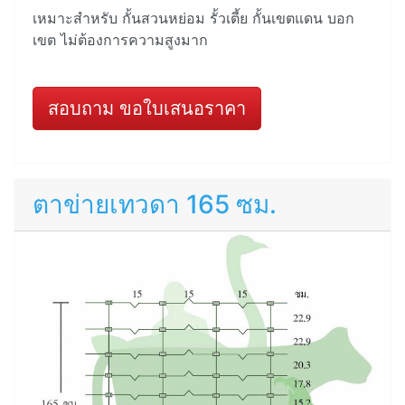
เหมาะสำหรับ กั้นสวนหย่อม รั้วเตี้ย กั้นเขตแดน บอก
เขต ไม่ต้องการความสูงมาก
สอบถาม ขอใบเสนอราคา
ตาข่ายเทวดา 165 ซม.