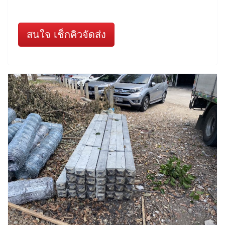
สนใจ เช็กคิวจัดส่ง