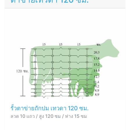
รั้วตาข่ายถักปม เทวดา 120 ซม.
ลวด 10 แถว / สูง 120 ซม / ห่าง 15 ซม