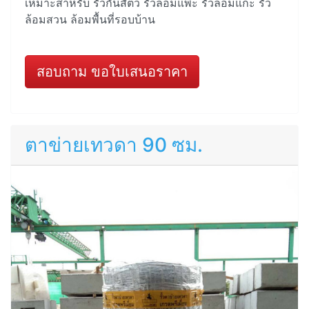
เหมาะสำหรับ รั้วกั้นสัตว์ รั้วล้อมแพะ รั้วล้อมแกะ รั้ว
ล้อมสวน ล้อมพื้นที่รอบบ้าน
สอบถาม ขอใบเสนอราคา
ตาข่ายเทวดา 90 ซม.