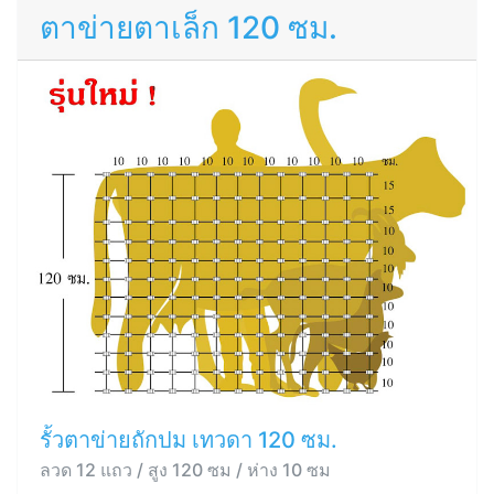
ตาข่ายตาเล็ก 120 ซม.
รั้วตาข่ายถักปม เทวดา 120 ซม.
ลวด 12 แถว / สูง 120 ซม / ห่าง 10 ซม