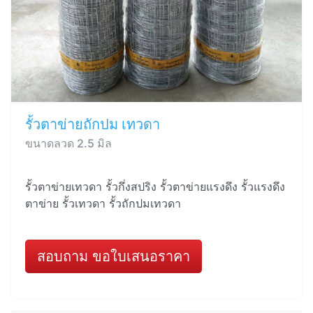
รั้วตาข่ายถักปม เทวดา
ขนาดลวด 2.5 มิล
รั้วตาข่ายเทวดา รั้วกึ่งสปริง รั้วตาข่ายแรงดึง รั้วแรงดึง
ตาข่าย รั้วเทวดา รั้วถักปมเทวดา
สอบถาม ขอใบเสนอราคา