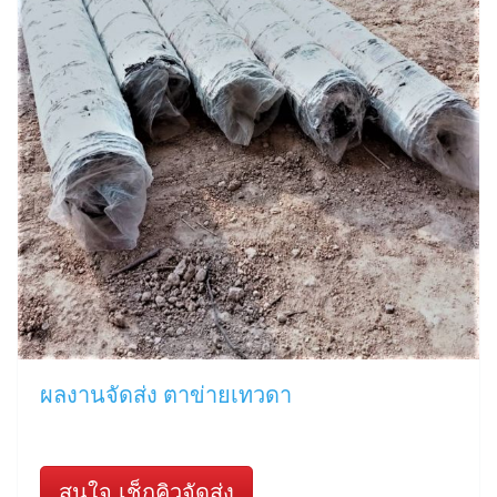
ผลงานจัดส่ง ตาข่ายเทวดา
สนใจ เช็กคิวจัดส่ง