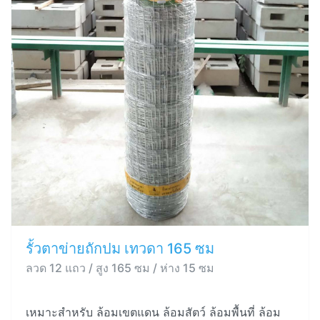
รั้วตาข่ายถักปม เทวดา 165 ซม
ลวด 12 แถว / สูง 165 ซม / ห่าง 15 ซม
เหมาะสำหรับ ล้อมเขตแดน ล้อมสัตว์ ล้อมพื้นที่ ล้อม