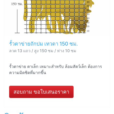
รั้วตาข่ายถักปม เทวดา 150 ซม.
ลวด 13 แถว / สูง 150 ซม / ห่าง 10 ซม
รั้วตาข่าย ตาเล็ก เหมาะสำหรับ ล้อมสัตว์เล็ก ต้องการ
ความมิดชิดที่มากขึ้น
สอบถาม ขอใบเสนอราคา