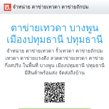
จำหน่าย ตาข่ายเทวดา ตาข่ายถักปม
ตาข่ายเทวดา บางพูน
เมืองปทุมธานี ปทุมธานี
จำหน่าย ตาข่ายเทวดา รั้วเทวดา ตาข่ายถักปม
เทวดา ตาข่ายแรงดึง ลวดตาข่ายเทวดา ตาข่าย
กึ่งสปริง ในพื้นที่ บางพูน เมืองปทุมธานี ปทุมธานี
มีสินค้าพร้อมส่ง จัดส่งถึงบ้าน