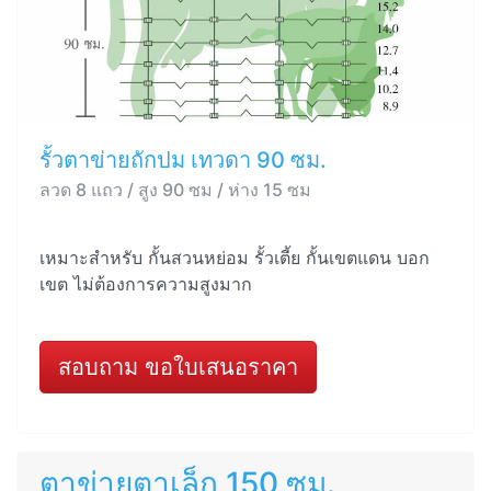
รั้วตาข่ายถักปม เทวดา 90 ซม.
ลวด 8 แถว / สูง 90 ซม / ห่าง 15 ซม
เหมาะสำหรับ กั้นสวนหย่อม รั้วเตี้ย กั้นเขตแดน บอก
เขต ไม่ต้องการความสูงมาก
สอบถาม ขอใบเสนอราคา
ตาข่ายตาเล็ก 150 ซม.