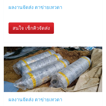
ผลงานจัดส่ง ตาข่ายเทวดา
สนใจ เช็กคิวจัดส่ง
ผลงานจัดส่ง ตาข่ายเทวดา