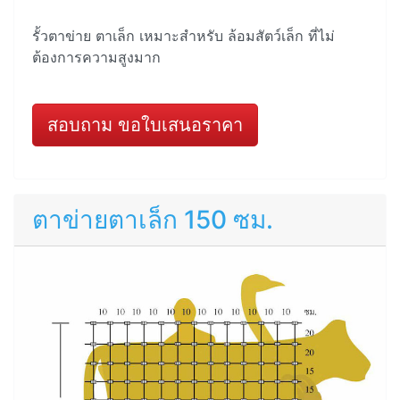
รั้วตาข่าย ตาเล็ก เหมาะสำหรับ ล้อมสัตว์เล็ก ที่ไม่
ต้องการความสูงมาก
สอบถาม ขอใบเสนอราคา
ตาข่ายตาเล็ก 150 ซม.