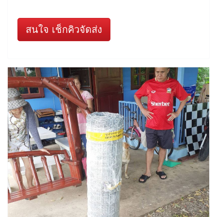
สนใจ เช็กคิวจัดส่ง