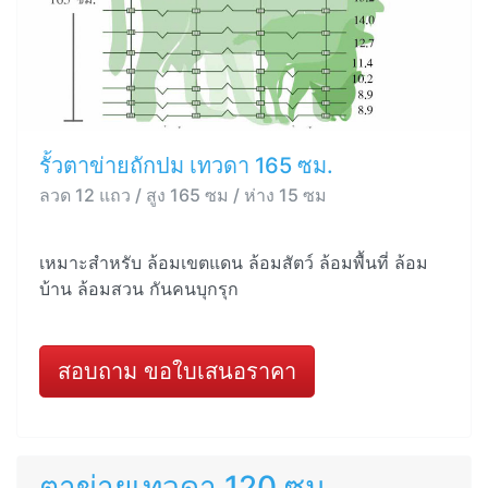
รั้วตาข่ายถักปม เทวดา 165 ซม.
ลวด 12 แถว / สูง 165 ซม / ห่าง 15 ซม
เหมาะสำหรับ ล้อมเขตแดน ล้อมสัตว์ ล้อมพื้นที่ ล้อม
บ้าน ล้อมสวน กันคนบุกรุก
สอบถาม ขอใบเสนอราคา
ตาข่ายเทวดา 120 ซม.