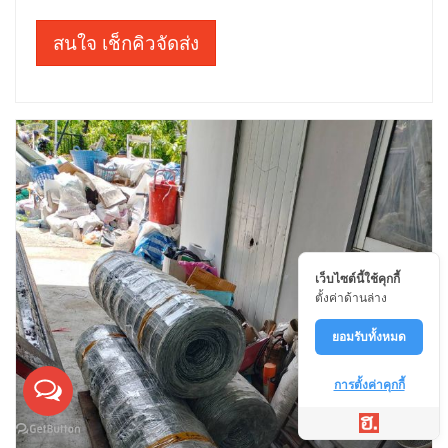
สนใจ เช็กคิวจัดส่ง
เว็บไซต์นี้ใช้คุกกี้
ตั้งค่าด้านล่าง
ยอมรับทั้งหมด
การตั้งค่าคุกกี้