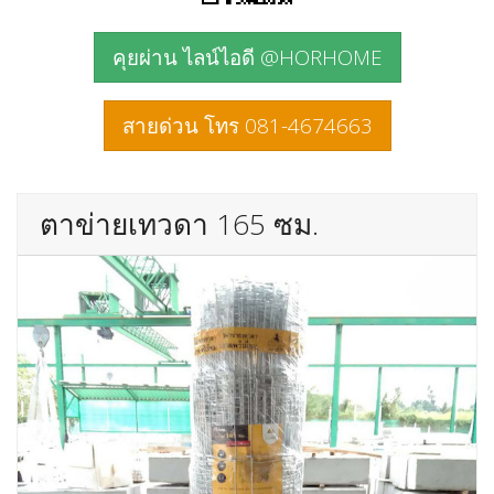
คุยผ่าน ไลน์ไอดี @HORHOME
สายด่วน โทร 081-4674663
ตาข่ายเทวดา 165 ซม.