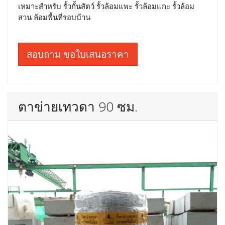
เหมาะสำหรับ รั้วกั้นสัตว์ รั้วล้อมแพะ รั้วล้อมแกะ รั้วล้อม
สวน ล้อมพื้นที่รอบบ้าน
สอบถาม ขอใบเสนอราคา
ตาข่ายเทวดา 90 ซม.