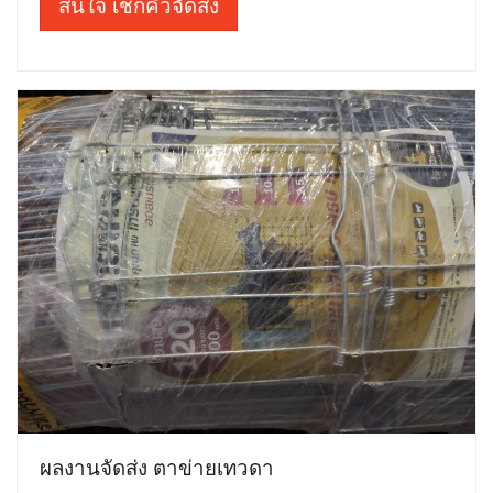
สนใจ เช็กคิวจัดส่ง
ผลงานจัดส่ง ตาข่ายเทวดา