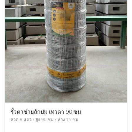
รั้วตาข่ายถักปม เทวดา 90 ซม
ลวด 8 แถว / สูง 90 ซม / ห่าง 15 ซม