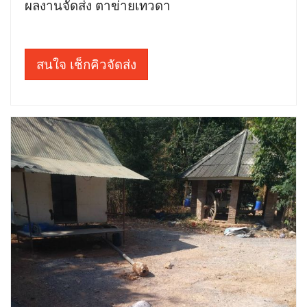
ผลงานจัดส่ง ตาข่ายเทวดา
สนใจ เช็กคิวจัดส่ง