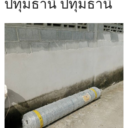
ปทุมธานี ปทุมธานี