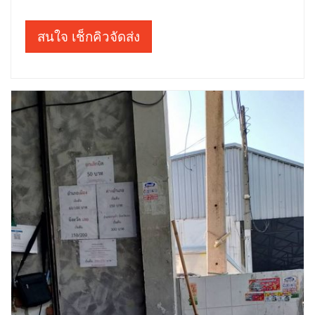
สนใจ เช็กคิวจัดส่ง