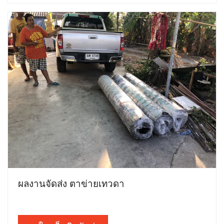
ผลงานจัดส่ง ตาข่ายเทวดา