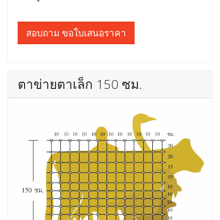
สอบถาม ขอใบเสนอราคา
ตาข่ายตาเล็ก 150 ซม.