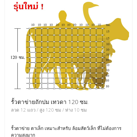
รั้วตาข่ายถักปม เทวดา 120 ซม.
ลวด 12 แถว / สูง 120 ซม / ห่าง 10 ซม
รั้วตาข่าย ตาเล็ก เหมาะสำหรับ ล้อมสัตว์เล็ก ที่ไม่ต้องการ
ความสูงมาก