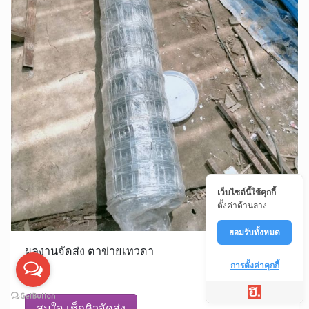
เว็บไซต์นี้ใช้คุกกี้
ตั้งค่าด้านล่าง
ยอมรับทั้งหมด
ผลงานจัดส่ง ตาข่ายเทวดา
การตั้งค่าคุกกี้
สนใจ เช็กคิวจัดส่ง