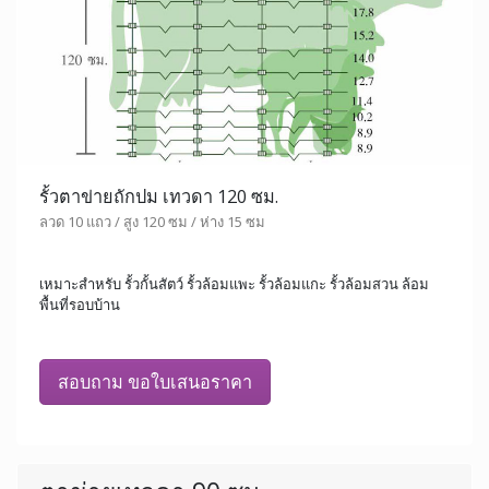
รั้วตาข่ายถักปม เทวดา 120 ซม.
ลวด 10 แถว / สูง 120 ซม / ห่าง 15 ซม
เหมาะสำหรับ รั้วกั้นสัตว์ รั้วล้อมแพะ รั้วล้อมแกะ รั้วล้อมสวน ล้อม
พื้นที่รอบบ้าน
สอบถาม ขอใบเสนอราคา