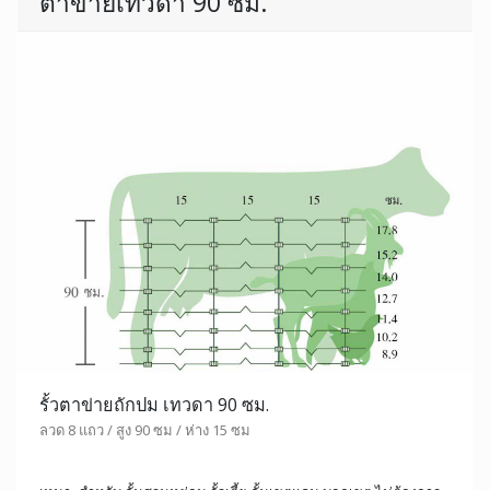
ตาข่ายเทวดา 90 ซม.
รั้วตาข่ายถักปม เทวดา 90 ซม.
ลวด 8 แถว / สูง 90 ซม / ห่าง 15 ซม