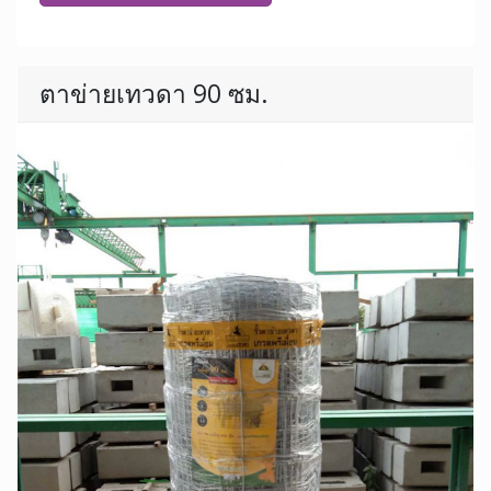
ตาข่ายเทวดา 90 ซม.