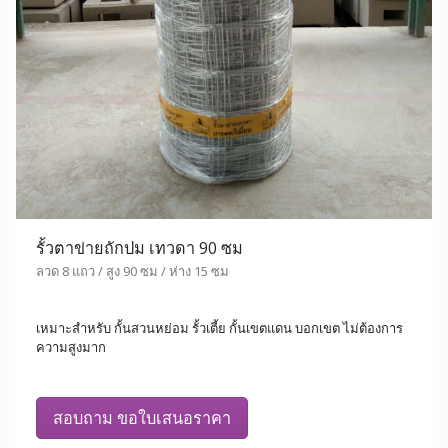
รั้วตาข่ายถักปม เทวดา 90 ซม
ลวด 8 แถว / สูง 90 ซม / ห่าง 15 ซม
เหมาะสำหรับ กั้นสวนหย่อม รั้วเตี้ย กั้นเขตแดน บอกเขต ไม่ต้องการ
ความสูงมาก
สอบถาม ขอใบเสนอราคา