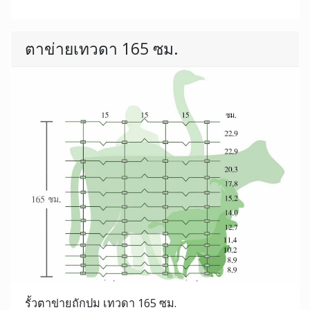
ตาข่ายเทวดา 165 ซม.
รั้วตาข่ายถักปม เทวดา 165 ซม.