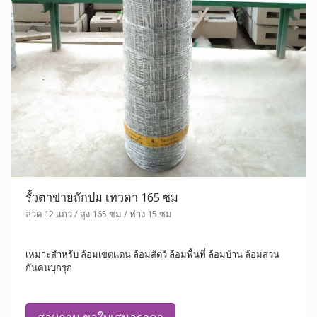
รั้วตาข่ายถักปม เทวดา 165 ซม
ลวด 12 แถว / สูง 165 ซม / ห่าง 15 ซม
เหมาะสำหรับ ล้อมเขตแดน ล้อมสัตว์ ล้อมพื้นที่ ล้อมบ้าน ล้อมสวน
กันคนบุกรุก