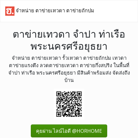
จำหน่าย ตาข่ายเทวดา ตาข่ายถักปม
ตาข่ายเทวดา จำปา ท่าเรือ
พระนครศรีอยุธยา
จำหน่าย ตาข่ายเทวดา รั้วเทวดา ตาข่ายถักปม เทวดา
ตาข่ายแรงดึง ลวดตาข่ายเทวดา ตาข่ายกึ่งสปริง ในพื้นที่
จำปา ท่าเรือ พระนครศรีอยุธยา มีสินค้าพร้อมส่ง จัดส่งถึง
บ้าน
คุยผ่าน ไลน์ไอดี @HORHOME