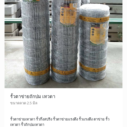
รั้วตาข่ายถักปม เทวดา
ขนาดลวด 2.5 มิล
รั้วตาข่ายเทวดา รั้วกึ่งสปริง รั้วตาข่ายแรงดึง รั้วแรงดึง ตาข่าย รั้ว
เทวดา รั้วถักปมเทวดา