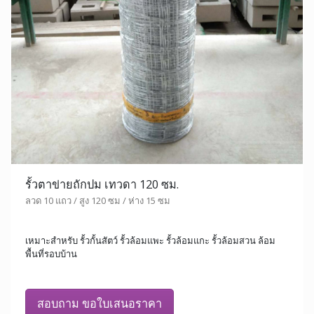
รั้วตาข่ายถักปม เทวดา 120 ซม.
ลวด 10 แถว / สูง 120 ซม / ห่าง 15 ซม
เหมาะสำหรับ รั้วกั้นสัตว์ รั้วล้อมแพะ รั้วล้อมแกะ รั้วล้อมสวน ล้อม
พื้นที่รอบบ้าน
สอบถาม ขอใบเสนอราคา