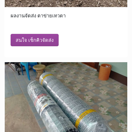
ผลงานจัดส่ง ตาข่ายเทวดา
สนใจ เช็กคิวจัดส่ง