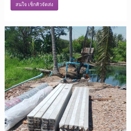
สนใจ เช็กคิวจัดส่ง