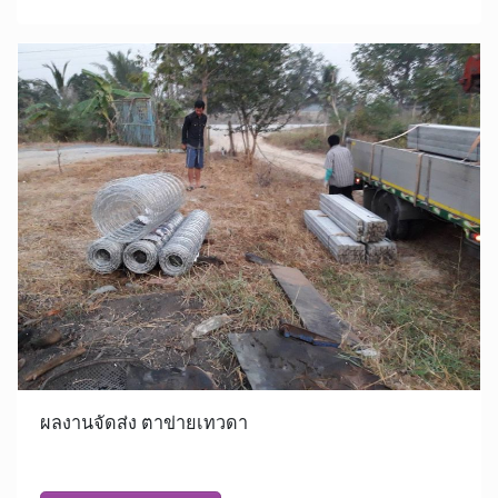
ผลงานจัดส่ง ตาข่ายเทวดา