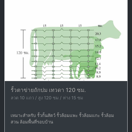
รั้วตาข่ายถักปม เทวดา 120 ซม.
ลวด 10 แถว / สูง 120 ซม / ห่าง 15 ซม
เหมาะสำหรับ รั้วกั้นสัตว์ รั้วล้อมแพะ รั้วล้อมแกะ รั้วล้อม
สวน ล้อมพื้นที่รอบบ้าน