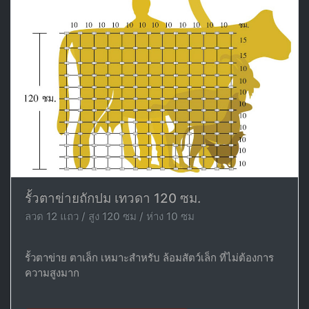
รั้วตาข่ายถักปม เทวดา 120 ซม.
ลวด 12 แถว / สูง 120 ซม / ห่าง 10 ซม
รั้วตาข่าย ตาเล็ก เหมาะสำหรับ ล้อมสัตว์เล็ก ที่ไม่ต้องการ
ความสูงมาก