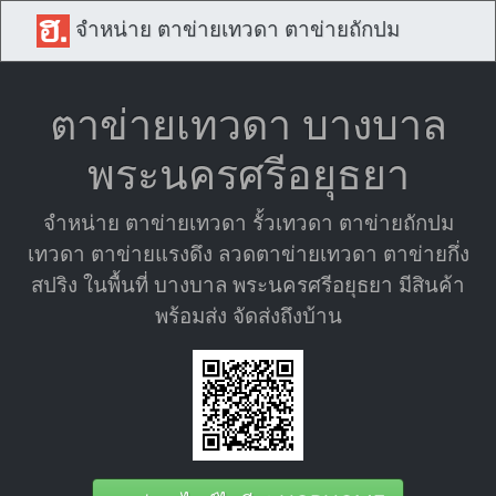
จำหน่าย ตาข่ายเทวดา ตาข่ายถักปม
ตาข่ายเทวดา บางบาล
พระนครศรีอยุธยา
จำหน่าย ตาข่ายเทวดา รั้วเทวดา ตาข่ายถักปม
เทวดา ตาข่ายแรงดึง ลวดตาข่ายเทวดา ตาข่ายกึ่ง
สปริง ในพื้นที่ บางบาล พระนครศรีอยุธยา มีสินค้า
พร้อมส่ง จัดส่งถึงบ้าน