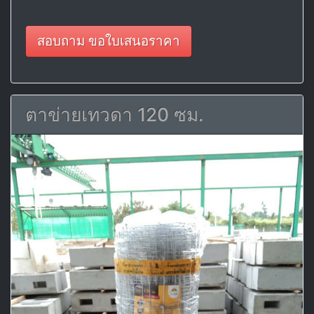
สอบถาม ขอใบเสนอราคา
ตาข่ายเทวดา 120 ซม.