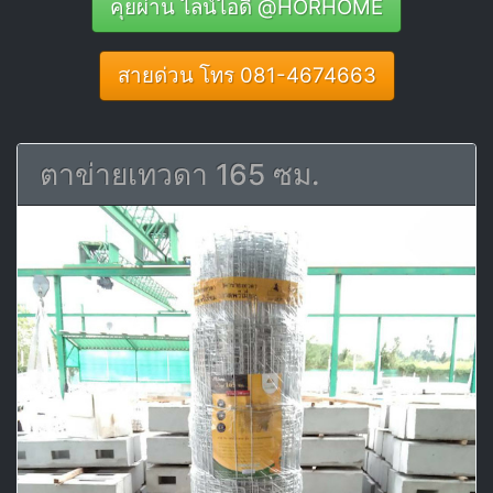
คุยผ่าน ไลน์ไอดี @HORHOME
สายด่วน โทร 081-4674663
ตาข่ายเทวดา 165 ซม.