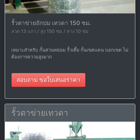
รั้วตาข่ายถักปม เทวดา 150 ซม.
ลวด 13 แถว / สูง 150 ซม / ห่าง 10 ซม
เหมาะสำหรับ กั้นสวนหย่อม รั้วเตี้ย กั้นเขตแดน บอกเขต ไม่
ต้องการความสูงมาก
สอบถาม ขอใบเสนอราคา
รั้วตาข่ายเทวดา