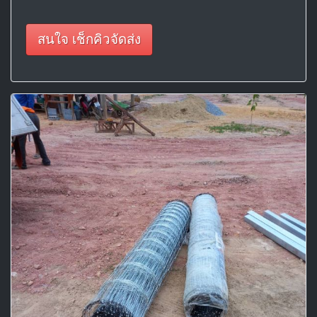
สนใจ เช็กคิวจัดส่ง