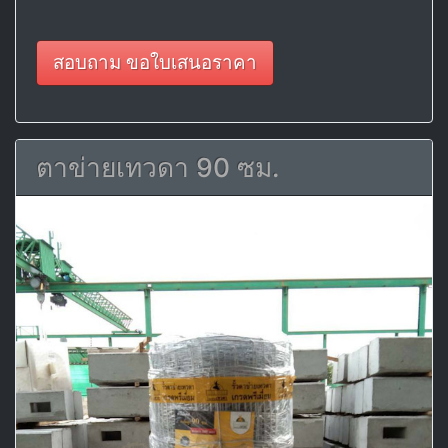
สอบถาม ขอใบเสนอราคา
ตาข่ายเทวดา 90 ซม.