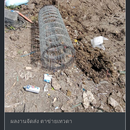
ผลงานจัดส่ง ตาข่ายเทวดา