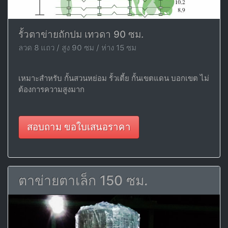
รั้วตาข่ายถักปม เทวดา 90 ซม.
ลวด 8 แถว / สูง 90 ซม / ห่าง 15 ซม
เหมาะสำหรับ กั้นสวนหย่อม รั้วเตี้ย กั้นเขตแดน บอกเขต ไม่
ต้องการความสูงมาก
สอบถาม ขอใบเสนอราคา
ตาข่ายตาเล็ก 150 ซม.